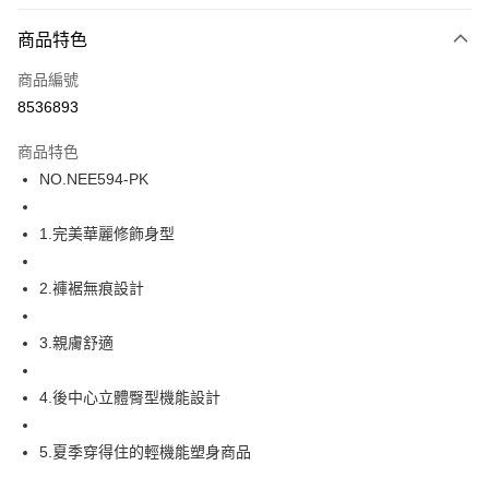
超商取貨付款
商品特色
LINE Pay
商品編號
街口支付
8536893
ATM付款
商品特色
運送方式
NO.NEE594-PK
全家取貨付款
1.完美華麗修飾身型
每筆NT$80，滿NT$1,000(含以上)免運費
付款後全家取貨
2.褲裾無痕設計
每筆NT$80，滿NT$1,000(含以上)免運費
3.親膚舒適
7-11取貨付款
每筆NT$80，滿NT$1,000(含以上)免運費
4.後中心立體臀型機能設計
付款後7-11取貨
每筆NT$80，滿NT$1,000(含以上)免運費
5.夏季穿得住的輕機能塑身商品