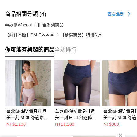
商品相關分類 (4)
查看全部
華歌爾Wacoal
▍全系列商品
【好評不斷】SALE🔥🔥🔥
【精選商品】特價6折
你可能有興趣的商品
全站排行
華歌爾-深V 量身打造
華歌爾-深V 量身打造
華歌爾-深V 量身
美一刻 M-3L舒適修飾
美一刻 M-3L舒適修飾
美一刻 M-3L舒
褲(甜蜜粉) 中高腰長褲
褲(尊貴藍) 中高腰長褲
褲(尊貴藍) 中高
NT$1,180
NT$1,180
NT$980
款-NEE596PK
款-NEE596NZ
款-NEE594NZ