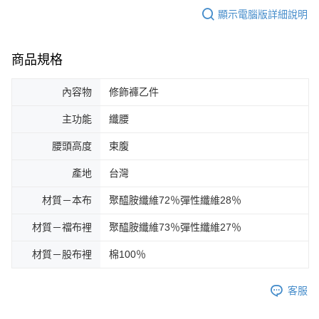
顯示電腦版詳細說明
商品規格
內容物
修飾褲乙件
主功能
纖腰
腰頭高度
束腹
產地
台灣
材質－本布
聚醯胺纖維72％彈性纖維28％
材質－襠布裡
聚醯胺纖維73％彈性纖維27％
材質－股布裡
棉100％
客服