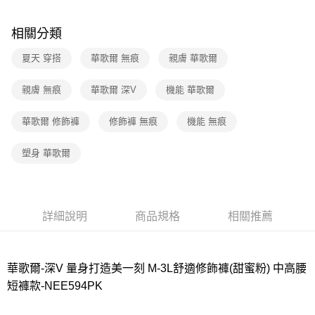
宅配
每筆NT$80，滿NT$1,000(含以上)免運費
相關分類
離島
夏天 穿搭
華歌爾 無痕
親膚 華歌爾
每筆NT$220
親膚 無痕
華歌爾 深V
機能 華歌爾
付款後門市自取
每筆NT$80，滿NT$1,000(含以上)免運費
華歌爾 修飾褲
修飾褲 無痕
機能 無痕
塑身 華歌爾
詳細說明
商品規格
相關推薦
華歌爾-深V 量身打造美一刻 M-3L舒適修飾褲(甜蜜粉) 中高腰
短褲款-NEE594PK