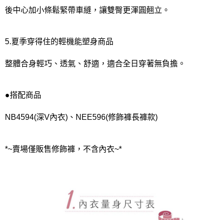
後中心加小條鬆緊帶車縫，讓雙臀更渾圓翹立。
5.夏季穿得住的輕機能塑身商品
整體合身輕巧、透氣、舒適，適合全日穿著無負擔。
●搭配商品
NB4594(深V內衣)、NEE596(修飾褲長褲款)
*~賣場僅販售修飾褲，不含內衣~*