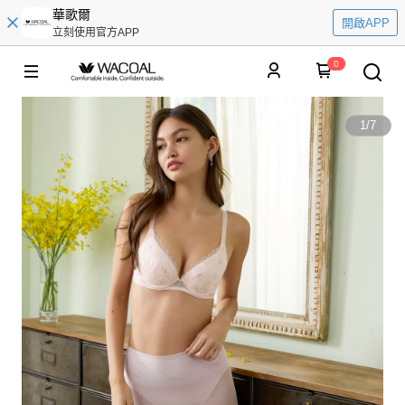
華歌爾
開啟APP
立刻使用官方APP
0
1
/
7