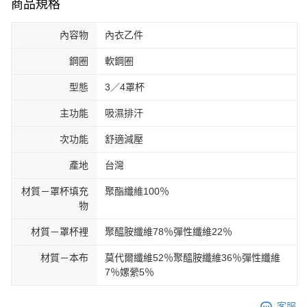
商品規格
內容物
內衣乙件
鋼圈
軟鋼圈
型態
3／4罩杯
主功能
吸濕排汗
次功能
舒適減壓
產地
台灣
材質－罩杯填充
聚酯纖維100％
物
材質－罩杯裡
聚醯胺纖維78％彈性纖維22％
材質－本布
莫代爾纖維52％聚醯胺纖維36％彈性纖維
7％嫘縈5％
客服