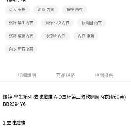
宅配
每筆NT$80，滿NT$1,000(含以上)免運費
夏天 穿搭
涼感 內衣
嬪婷 內衣
離島
嬪婷 學生內衣
嬪婷 少女內衣
軟鋼圈 內衣
每筆NT$220
嬪婷 成長內衣
冰涼紗 內衣
內衣 推薦
付款後門市自取
每筆NT$80，滿NT$1,000(含以上)免運費
內衣 新客優惠
詳細說明
商品規格
相關推薦
嬪婷-學生系列-去味纖維 A-D罩杯第三階軟鋼圈內衣(奶油黃)
BB2394Y6
1.去味纖維