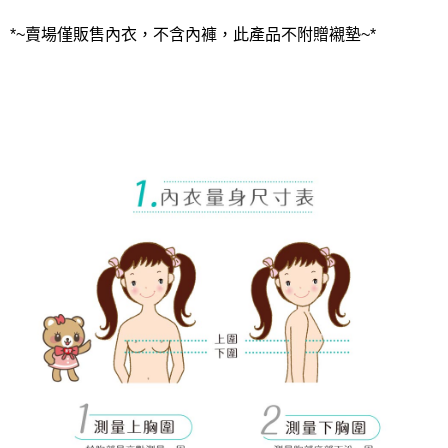
*~賣場僅販售內衣，不含內褲，此產品不附贈襯墊~*