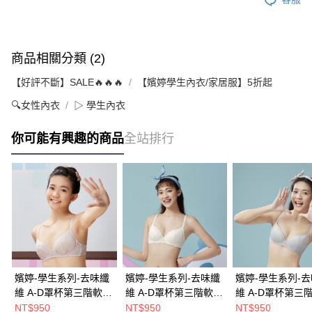
商品相關分類 (2)
【好評不斷】SALE🔥🔥🔥
【嬪婷學生內衣/家居服】5折起
🔍女性內衣
▷ 學生內衣
你可能有興趣的商品
全站排行
嬪婷-學生系列-去味纖
嬪婷-學生系列-去味纖
嬪婷-學生系列-
維 A-D罩杯第三階軟鋼
維 A-D罩杯第三階軟鋼
維 A-D罩杯第三
圈內衣(夢幻粉)
圈內衣(天使白)
圈內衣(個性灰)
NT$950
NT$950
NT$950