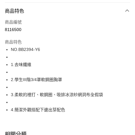
超商取貨付款
商品特色
LINE Pay
商品編號
街口支付
8116500
ATM付款
商品特色
運送方式
NO.BB2394-Y6
全家取貨付款
1.去味纖維
每筆NT$80，滿NT$1,000(含以上)免運費
付款後全家取貨
2.學生III階3/4罩軟鋼圈胸罩
每筆NT$80，滿NT$1,000(含以上)免運費
3.柔軟的裡打、軟鋼圈、吸排冰涼紗網洞布全假袋
7-11取貨付款
每筆NT$80，滿NT$1,000(含以上)免運費
4.簡潔外觀搭配下邊出芽配色
付款後7-11取貨
每筆NT$80，滿NT$1,000(含以上)免運費
相關分類