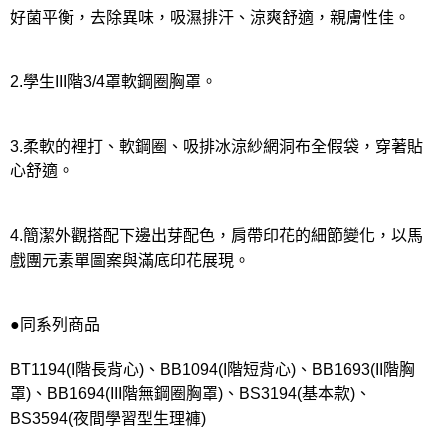
好菌平衡，去除異味，吸濕排汗、涼爽舒適，親膚性佳。
2.學生III階3/4罩軟鋼圈胸罩。
3.柔軟的裡打、軟鋼圈、吸排冰涼紗網洞布全假袋，穿著貼
心舒適。
4.簡潔外觀搭配下邊出芽配色，肩帶印花的細節變化，以馬
戲團元素單圖案與滿底印花展現。
●同系列商品
BT1194(I階長背心)、BB1094(I階短背心)、BB1693(II階胸
罩)、BB1694(III階無鋼圈胸罩)、BS3194(基本款)、
BS3594(夜間學習型生理褲)