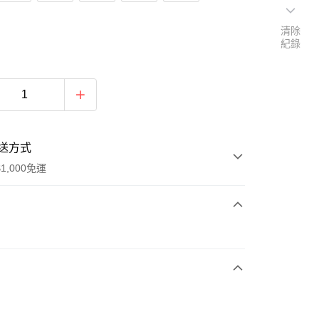
清除
紀錄
送方式
1,000免運
次付款
付款