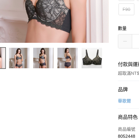
F90
數量
付款與運
超取滿NT$
付款方式
品牌
信用卡一
華歌爾
超商取貨
商品特色
LINE Pay
商品編號
街口支付
8052448