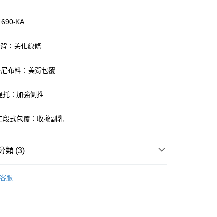
4690-KA
V美背：美化線條
付款
0丹尼布料：美背包覆
0，滿NT$1,000(含以上)免運費
家取貨
力提托：加強側推
0，滿NT$1,000(含以上)免運費
側二段式包覆：收攏副乳
付款
0，滿NT$1,000(含以上)免運費
類 (3)
1取貨
0，滿NT$1,000(含以上)免運費
oal
▍摩奇X
客服
oal
▍全系列商品
0，滿NT$1,000(含以上)免運費
】正品滿2500省150