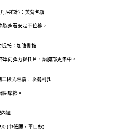
560丹尼布料：美背包覆
高脇穿著安定不位移。
彈力提托：加強側推
杯單向彈力提托片，讓胸部更集中。
脇側二段式包覆：收攏副乳
鋼圈摩擦。
配內褲
290 (中低腰，平口款)