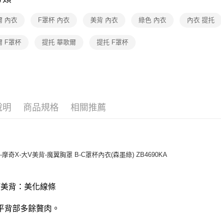
每筆NT$2
爾 內衣
F罩杯 內衣
美背 內衣
綠色 內衣
內衣 提托
付款後門
 F罩杯
提托 華歌爾
提托 F罩杯
每筆NT$8
說明
商品規格
相關推薦
摩奇X-大V美背-魔翼胸罩 B-C罩杯內衣(森墨綠) ZB4690KA
大V美背：美化線條
平背部多餘贅肉。