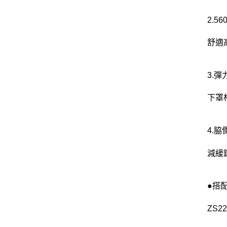
2.
舒適
3.
下罩
4.
減緩
●搭
ZS2