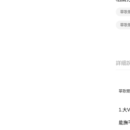
華歌
華歌爾
詳細
華歌爾-
1.
能撫