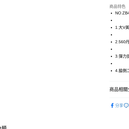
商品特色
ATM付款
NO.ZB
運送方式
1.大
全家取貨
2.56
每筆NT$8
付款後全
3.彈
每筆NT$8
4.脇
7-11取貨
每筆NT$8
商品相關分
付款後7-1
每筆NT$8
華歌爾Wac
分享
宅配
華歌爾Wac
每筆NT$8
【清涼一夏
分類
離島