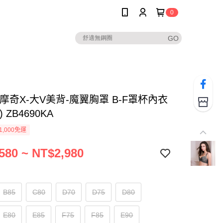
0
摩奇X-大V美背-魔翼胸罩 B-F罩杯內衣
 ZB4690KA
1,000免運
580 ~ NT$2,980
B85
C80
D70
D75
D80
E80
E85
F75
F85
E90