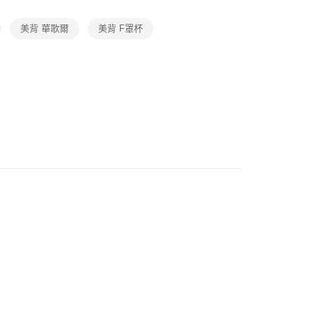
20
美背 華歌爾
美背 F罩杯
市自取
0，滿NT$1,000(含以上)免運費