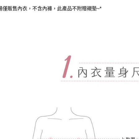
賣場僅販售內衣，不含內褲，此產品不附贈襯墊~*