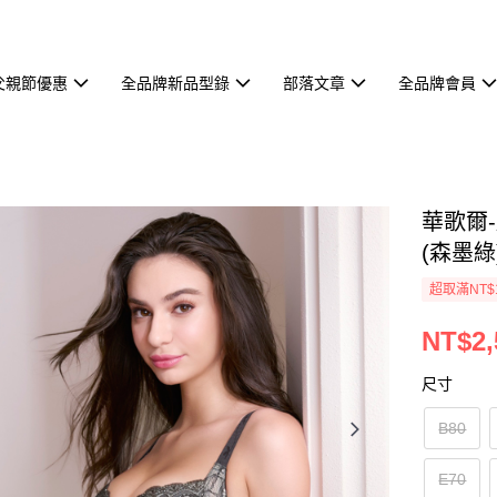
父親節優惠
全品牌新品型錄
部落文章
全品牌會員
華歌爾-
(森墨綠)
超取滿NT$
NT$2,
尺寸
B80
E70