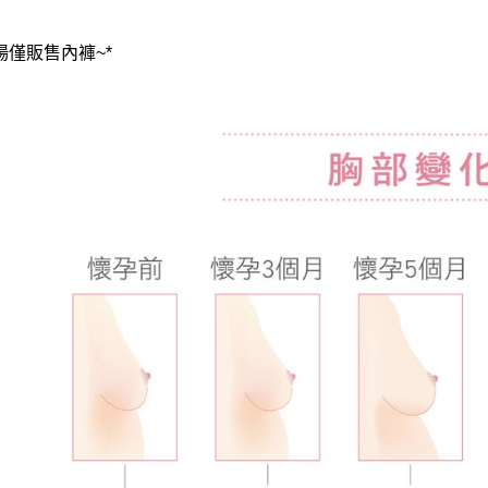
場僅販售內褲~*