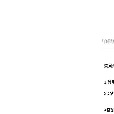
詳細
寶貝媽
1.兼
3D
●搭配