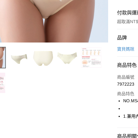
付款與運
超取滿NT$
付款方式
品牌
信用卡一
寶貝媽咪
超商取貨
商品特色
LINE Pay
商品編號
街口支付
7972223
商品特色
ATM付款
NO.MS
運送方式
1.兼用
全家取貨
每筆NT$8
商品相關分