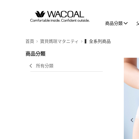
商品分類
首頁
寶貝媽咪マタニティ
▍全系列商品
商品分類
所有分類