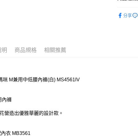
付款後全
寶貝媽咪
分享
每筆NT$8
【清涼一夏
7-11取貨
每筆NT$8
付款後7-1
說明
商品規格
相關推薦
每筆NT$8
宅配
每筆NT$8
咪 M兼用中低腰內褲(白) MS4561IV
離島
每筆NT$2
用內褲
付款後門
貼花營造出優雅華麗的設計款。
每筆NT$8
內衣 MB3561