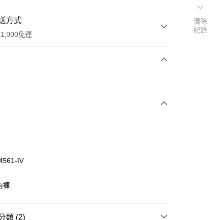
送方式
清除
紀錄
1,000免運
次付款
付款
4561-IV
內褲
付款
0，滿NT$1,000(含以上)免運費
類 (2)