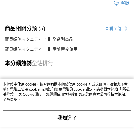
客服
商品相關分類 (5)
查看全部
寶貝媽咪マタニティ
▍全系列商品
寶貝媽咪マタニティ
▍產前產後兼用
本分類熱銷
全站排行
本網站中使用 cookie，欲查詢有關本網站使用 cookie 方式之詳情，及若您不希
熱門標籤
望在電腦上使用 cookie 時應如何變更電腦的 cookie 設定，請參閱本網站「
隱私
權條款
」之 Cookie 聲明。您繼續使用本網站即表示您同意本公司得按本網站使
用條款之 Cookie 聲明使用 cookie。
了解更多 >
我知道了