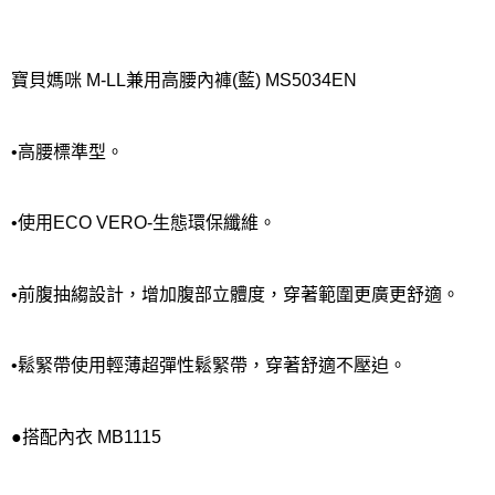
每筆NT$80，滿NT$1,000(含以上)免運費
離島
每筆NT$220
寶貝媽咪 M-LL兼用高腰內褲(藍) MS5034EN
付款後門市自取
每筆NT$80，滿NT$1,000(含以上)免運費
•高腰標準型。
•使用ECO VERO-生態環保纖維。
•前腹抽縐設計，增加腹部立體度，穿著範圍更廣更舒適。
•鬆緊帶使用輕薄超彈性鬆緊帶，穿著舒適不壓迫。
●搭配內衣 MB1115