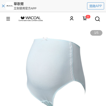
華歌爾
開啟APP
立刻使用官方APP
0
1
/
5