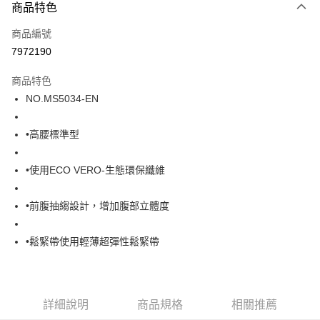
商品特色
LINE Pay
商品編號
街口支付
7972190
ATM付款
商品特色
運送方式
NO.MS5034-EN
全家取貨付款
•高腰標準型
每筆NT$80，滿NT$1,000(含以上)免運費
付款後全家取貨
•使用ECO VERO-生態環保纖維
每筆NT$80，滿NT$1,000(含以上)免運費
•前腹抽縐設計，增加腹部立體度
7-11取貨付款
每筆NT$80，滿NT$1,000(含以上)免運費
•鬆緊帶使用輕薄超彈性鬆緊帶
付款後7-11取貨
每筆NT$80，滿NT$1,000(含以上)免運費
宅配
詳細說明
商品規格
相關推薦