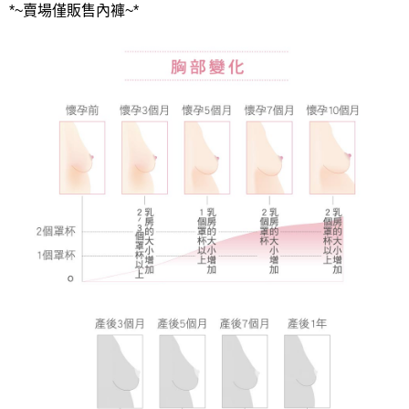
*~賣場僅販售內褲~*