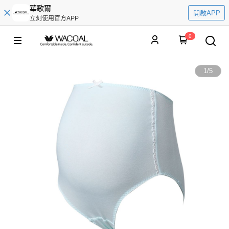
華歌爾
開啟APP
立刻使用官方APP
0
1
/
5