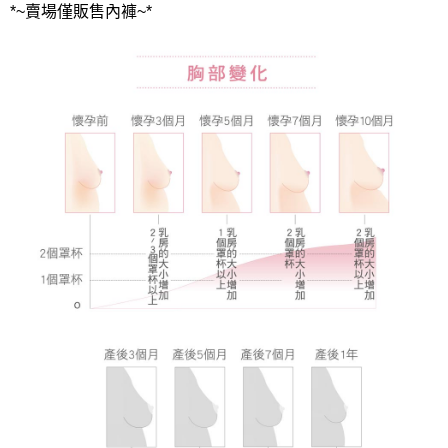
*~賣場僅販售內褲~*