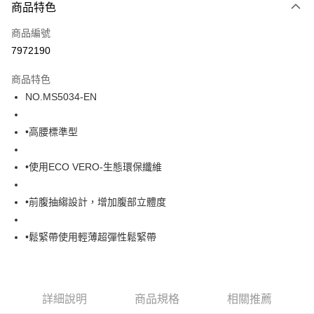
商品特色
LINE Pay
商品編號
街口支付
7972190
ATM付款
商品特色
運送方式
NO.MS5034-EN
全家取貨付款
•高腰標準型
每筆NT$80，滿NT$1,000(含以上)免運費
付款後全家取貨
•使用ECO VERO-生態環保纖維
每筆NT$80，滿NT$1,000(含以上)免運費
•前腹抽縐設計，增加腹部立體度
7-11取貨付款
每筆NT$80，滿NT$1,000(含以上)免運費
•鬆緊帶使用輕薄超彈性鬆緊帶
付款後7-11取貨
每筆NT$80，滿NT$1,000(含以上)免運費
宅配
詳細說明
商品規格
相關推薦