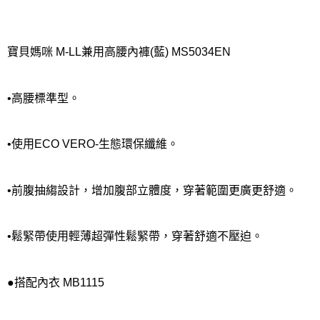
每筆NT$80，滿NT$1,000(含以上)免運費
離島
每筆NT$220
寶貝媽咪 M-LL兼用高腰內褲(藍) MS5034EN
付款後門市自取
每筆NT$80，滿NT$1,000(含以上)免運費
•高腰標準型。
•使用ECO VERO-生態環保纖維。
•前腹抽縐設計，增加腹部立體度，穿著範圍更廣更舒適。
•鬆緊帶使用輕薄超彈性鬆緊帶，穿著舒適不壓迫。
●搭配內衣 MB1115