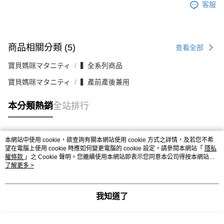
客服
商品相關分類 (5)
查看全部
寶貝媽咪マタニティ
▍全系列商品
寶貝媽咪マタニティ
▍產前產後兼用
本分類熱銷
全站排行
本網站中使用 cookie，欲查詢有關本網站使用 cookie 方式之詳情，及若您不希
熱門標籤
望在電腦上使用 cookie 時應如何變更電腦的 cookie 設定，請參閱本網站「
隱私
權條款
」之 Cookie 聲明。您繼續使用本網站即表示您同意本公司得按本網站使
用條款之 Cookie 聲明使用 cookie。
了解更多 >
我知道了