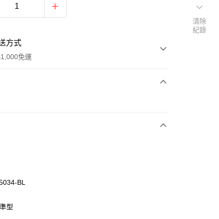
清除
紀錄
送方式
1,000免運
次付款
付款
5034-BL
標準型