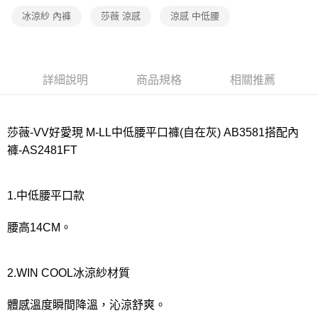
宅配
冰涼紗 內褲
莎薇 涼感
涼感 中低腰
每筆NT$80，滿NT$1,000(含以上)免運費
離島
每筆NT$220
詳細說明
商品規格
相關推薦
付款後門市自取
每筆NT$80，滿NT$1,000(含以上)免運費
莎薇-VV好愛現 M-LL中低腰平口褲(自在灰) AB3581搭配內
褲-AS2481FT
1.中低腰平口款
腰高14CM。
2.WIN COOL冰涼紗材質
體感溫度瞬間降溫，沁涼舒爽。