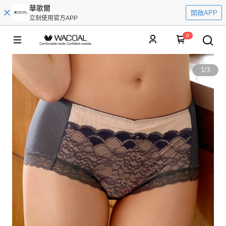
華歌爾
開啟APP
立刻使用官方APP
0
1
/
3