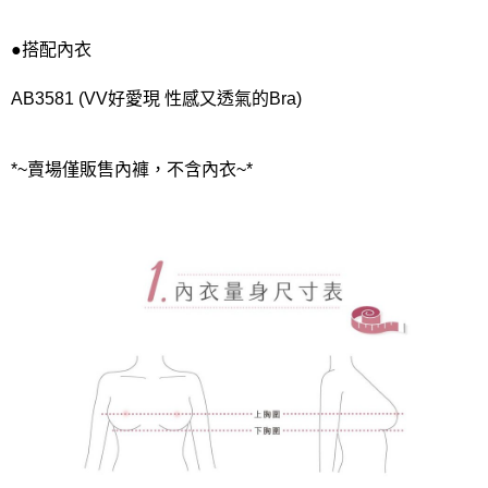
●搭配內衣
AB3581 (VV好愛現 性感又透氣的Bra)
*~賣場僅販售內褲，不含內衣~*