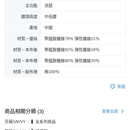
主功能
涼感
腰頭高度
中低腰
產地
中國
材質－蕾絲
聚醯胺纖維79％ 彈性纖維21％
材質－本布後
聚醯胺纖維82％ 彈性纖維18％
材質－本布裡
聚醯胺纖維80％ 彈性纖維20％
材質－股布裡
棉100％
客服
商品相關分類 (3)
查看全部
莎薇SAVVY
▍全系列商品