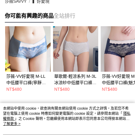
莎薇SAVVY
▍好愛現
你可能有興趣的商品
全站排行
莎薇-VV好愛現 M-LL
華歌爾-輕涼系列 M-3L
莎薇-VV好愛現 M-
中低腰平口褲(寧靜灰
冰涼紗中低腰平口褲
中低腰平口褲(魅
藍) 搭配內褲-
(冰晶灰) NS7377FR
AB3581搭配內褲
NT$480
NT$480
NT$480
AS2481N5
AS2481NQ
本網站中使用 cookie，欲查詢有關本網站使用 cookie 方式之詳情，及若您不希
熱門標籤
望在電腦上使用 cookie 時應如何變更電腦的 cookie 設定，請參閱本網站「
隱私
權條款
」之 Cookie 聲明。您繼續使用本網站即表示您同意本公司得按本網站使
用條款之 Cookie 聲明使用 cookie。
了解更多 >