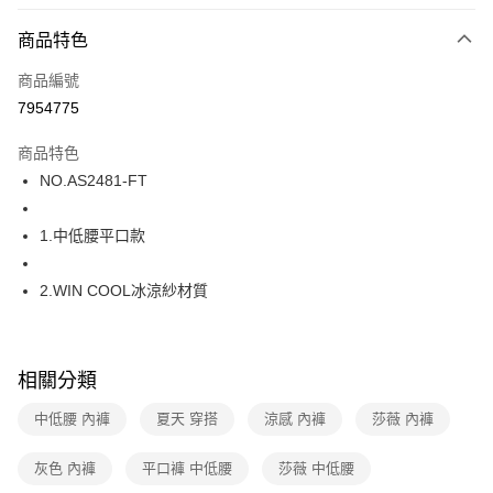
超商取貨付款
商品特色
LINE Pay
商品編號
街口支付
7954775
ATM付款
商品特色
運送方式
NO.AS2481-FT
全家取貨付款
1.中低腰平口款
每筆NT$80，滿NT$1,000(含以上)免運費
付款後全家取貨
2.WIN COOL冰涼紗材質
每筆NT$80，滿NT$1,000(含以上)免運費
7-11取貨付款
相關分類
每筆NT$80，滿NT$1,000(含以上)免運費
中低腰 內褲
夏天 穿搭
涼感 內褲
莎薇 內褲
付款後7-11取貨
每筆NT$80，滿NT$1,000(含以上)免運費
灰色 內褲
平口褲 中低腰
莎薇 中低腰