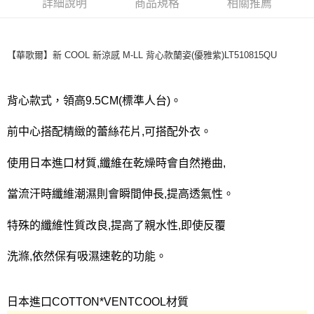
宅配
詳細說明
商品規格
相關推薦
每筆NT$80，滿NT$1,000(含以上)免運費
離島
【華歌爾】新 COOL 新涼感 M-LL 背心款蘭姿(優雅紫)LT510815QU
每筆NT$220
付款後門市自取
背心款式，領高9.5CM(標準人台)。
每筆NT$80，滿NT$1,000(含以上)免運費
前中心搭配精緻的蕾絲花片,可搭配外衣。
使用日本進口材質,纖維在乾燥時會自然捲曲,
當流汗時纖維潮濕則會瞬間伸長,提高透氣性。
特殊的纖維性質改良,提高了親水性,即使反覆
洗滌,依然保有吸濕速乾的功能。
日本進口COTTON*VENTCOOL材質