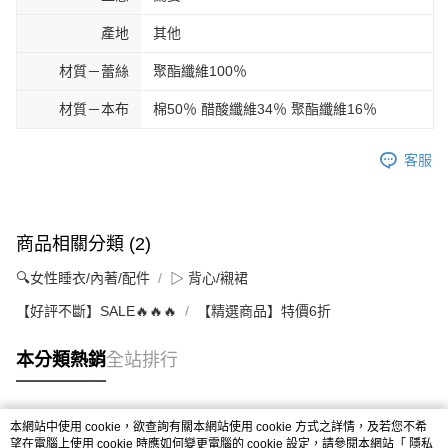
產地
其他
材質－蕾絲
聚酯纖維100％
材質－本布
棉50％ 醋酸纖維34％ 聚酯纖維16％
客服
商品相關分類 (2)
🔍女性睡衣/內著/配件
▷ 背心/襯裙
【好評不斷】SALE🔥🔥🔥
【精選商品】特價6折
本分類熱銷
全站排行
本網站中使用 cookie，欲查詢有關本網站使用 cookie 方式之詳情，及若您不希
熱門標籤
望在電腦上使用 cookie 時應如何變更電腦的 cookie 設定，請參閱本網站「
隱私