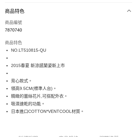
超商取貨付款
商品特色
LINE Pay
商品編號
街口支付
7870740
ATM付款
商品特色
運送方式
NO.LT510815-QU
全家取貨付款
2015春夏 新涼感蘭姿新上市
每筆NT$80，滿NT$1,000(含以上)免運費
付款後全家取貨
背心款式。
每筆NT$80，滿NT$1,000(含以上)免運費
領高9.5CM(標準人台)。
精緻的蕾絲花片,可搭配外衣。
7-11取貨付款
吸濕速乾的功能。
每筆NT$80，滿NT$1,000(含以上)免運費
日本進口COTTON*VENTCOOL材質。
付款後7-11取貨
每筆NT$80，滿NT$1,000(含以上)免運費