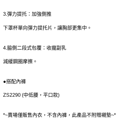
3.彈力提托：加強側推
下罩杯單向彈力提托片，讓胸部更集中。
4.脇側二段式包覆：收攏副乳
減緩鋼圈摩擦。
●搭配內褲
ZS2290 (中低腰，平口款)
*~賣場僅販售內衣，不含內褲，此產品不附贈襯墊~*