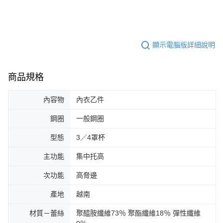
顯示電腦版詳細說明
商品規格
內容物
內衣乙件
鋼圈
一般鋼圈
型態
3／4罩杯
主功能
集中托高
次功能
高脅邊
產地
越南
材質－蕾絲
聚醯胺纖維73％ 聚酯纖維18％ 彈性纖維