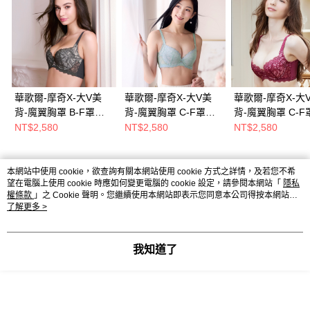
華歌爾-摩奇X-大V美
華歌爾-摩奇X-大V美
華歌爾-摩奇X-大
背-魔翼胸罩 B-F罩杯
背-魔翼胸罩 C-F罩杯
背-魔翼胸罩 C-F
內衣(森墨綠)
內衣(極光水)
內衣(歌德玫紅)
NT$2,580
NT$2,580
NT$2,580
ZB4690KA
ZB4690CP
ZB4690R4
本網站中使用 cookie，欲查詢有關本網站使用 cookie 方式之詳情，及若您不希
熱門標籤
望在電腦上使用 cookie 時應如何變更電腦的 cookie 設定，請參閱本網站「
隱私
權條款
」之 Cookie 聲明。您繼續使用本網站即表示您同意本公司得按本網站使
用條款之 Cookie 聲明使用 cookie。
了解更多 >
我知道了
Powered by awoo.ai