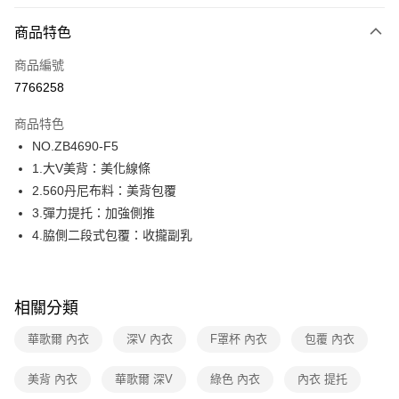
超商取貨付款
商品特色
LINE Pay
商品編號
街口支付
7766258
ATM付款
商品特色
運送方式
NO.ZB4690-F5
1.大V美背：美化線條
全家取貨付款
2.560丹尼布料：美背包覆
每筆NT$80，滿NT$1,000(含以上)免運費
3.彈力提托：加強側推
付款後全家取貨
4.脇側二段式包覆：收攏副乳
每筆NT$80，滿NT$1,000(含以上)免運費
7-11取貨付款
相關分類
每筆NT$80，滿NT$1,000(含以上)免運費
華歌爾 內衣
深V 內衣
F罩杯 內衣
包覆 內衣
付款後7-11取貨
每筆NT$80，滿NT$1,000(含以上)免運費
美背 內衣
華歌爾 深V
綠色 內衣
內衣 提托