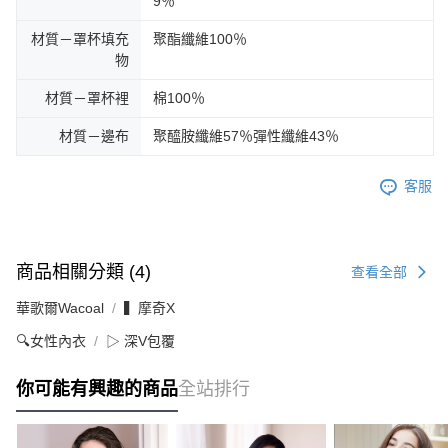
9％
材質－罩杯填充
聚酯纖維100％
物
材質－罩杯裡
棉100％
材質－邊布
聚醯胺纖維57％彈性纖維43％
客服
商品相關分類 (4)
查看全部
華歌爾Wacoal
▍摩奇X
🔍女性內衣
▷ 深V包覆
你可能有興趣的商品
全站排行