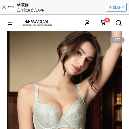
華歌爾
開啟APP
立刻使用官方APP
0
1
/
7