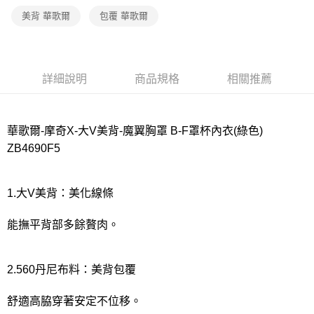
宅配
美背 華歌爾
包覆 華歌爾
每筆NT$80，滿NT$1,000(含以上)免運費
離島
每筆NT$220
詳細說明
商品規格
相關推薦
付款後門市自取
每筆NT$80，滿NT$1,000(含以上)免運費
華歌爾-摩奇X-大V美背-魔翼胸罩 B-F罩杯內衣(綠色)
ZB4690F5
1.大V美背：美化線條
能撫平背部多餘贅肉。
2.560丹尼布料：美背包覆
舒適高脇穿著安定不位移。