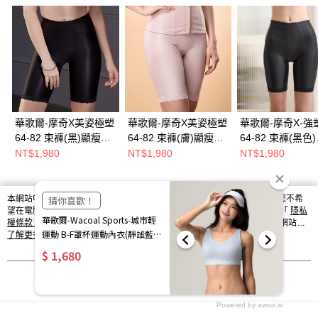
華歌爾-摩奇X美姿極塑
華歌爾-摩奇X美姿極塑
華歌爾-摩奇X-強
64-82 束褲(黑)顯瘦機
64-82 束褲(膚)顯瘦機
64-82 束褲(黑色)
能-加強雕塑-溫柔包覆-
能-加強雕塑-溫柔包覆-
ZV4582BL
NT$1,980
NT$1,980
NT$1,980
ZV4581BL
ZV4581SO
本網站中使用 cookie，欲查詢有關本網站使用 cookie 方式之詳情，及若您不希
熱門標籤
望在電腦上使用 cookie 時應如何變更電腦的 cookie 設定，請參閱本網站「
隱私
權條款
」之 Cookie 聲明。您繼續使用本網站即表示您同意本公司得按本網站使
用條款之 Cookie 聲明使用 cookie。
了解更多 >
我知道了
Powered by awoo.ai