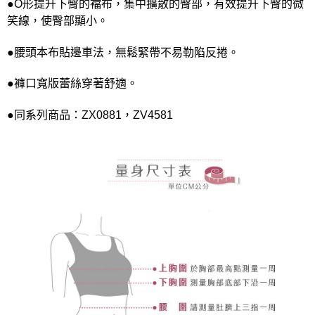
●O形提升下臀的襠布，集中擴散的臀部，有效提升下臀的微
笑線，使臀部顯小。
●腰頭本布貼邊車法，無鬆緊帶不易勒陷反捲。
●褲口寬版蕾絲穿著舒適。
●同系列商品：ZX0881，ZV4581