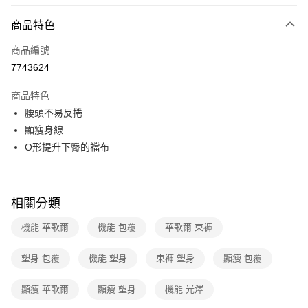
超商取貨付款
商品特色
LINE Pay
商品編號
街口支付
7743624
ATM付款
商品特色
運送方式
腰頭不易反捲
顯瘦身線
全家取貨付款
O形提升下臀的襠布
每筆NT$80，滿NT$1,000(含以上)免運費
付款後全家取貨
每筆NT$80，滿NT$1,000(含以上)免運費
相關分類
7-11取貨付款
機能 華歌爾
機能 包覆
華歌爾 束褲
每筆NT$80，滿NT$1,000(含以上)免運費
塑身 包覆
機能 塑身
束褲 塑身
顯瘦 包覆
付款後7-11取貨
每筆NT$80，滿NT$1,000(含以上)免運費
顯瘦 華歌爾
顯瘦 塑身
機能 光澤