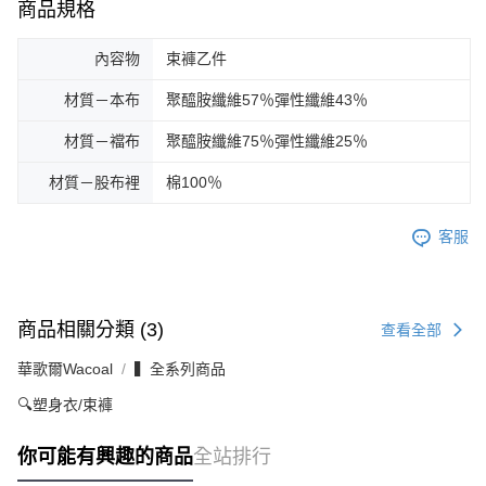
商品規格
內容物
束褲乙件
材質－本布
聚醯胺纖維57％彈性纖維43％
材質－襠布
聚醯胺纖維75％彈性纖維25％
材質－股布裡
棉100％
客服
商品相關分類 (3)
查看全部
華歌爾Wacoal
▍全系列商品
🔍塑身衣/束褲
你可能有興趣的商品
全站排行