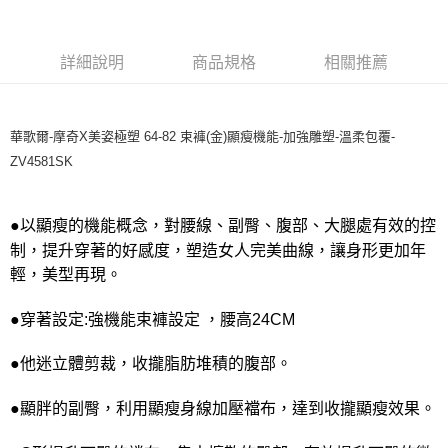
宅配
每筆NT$80，滿NT$1,000(含以上)免運費
詳細說明
商品規格
相關推薦
離島
每筆NT$220
付款後門市自取
華歌爾-摩奇X美姿極塑 64-82 束褲(金)顯瘦機能-加強雕塑-溫柔包覆-
每筆NT$80，滿NT$1,000(含以上)免運費
ZV4581SK
●以顯瘦的機能概念，對腰線、副臀、腹部、大腿處有效的控
制，提升穿著的好感度，塑造女人完美曲線，讓身形更加年
輕，美型再現。
●穿著設定:強機能束褲設定 ，腰高24CM
●他迷立體剪裁，收攏脂肪堆積的腹部。
●顯胖的副臀，利用顯瘦身線加壓襠布，達到收攏顯瘦效果。