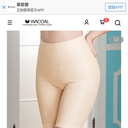
華歌爾
開啟APP
立刻使用官方APP
0
1
/
2