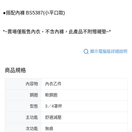
●搭配內褲 BS5387(小平口款)
*~賣場僅販售內衣，不含內褲，此產品不附贈襯墊~*
顯示電腦版詳細說明
商品規格
內容物
內衣乙件
鋼圈
軟鋼圈
型態
3／4罩杯
主功能
舒適減壓
次功能
無痕