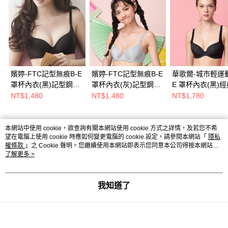
嬪婷-FTC記型無痕B-E
嬪婷-FTC記型無痕B-E
華歌爾-城市輕運動
罩杯內衣(黑)記型鋼圈-
罩杯內衣(灰)記型鋼圈-
E 罩杯內衣(黑)
超細纖維-均薄無縫-
超細纖維-均薄無縫-
賣-記型鋼圈-透
NT$1,480
NT$1,480
NT$1,780
BB3387BL
BB3387FW
紗-VB3666B1
本網站中使用 cookie，欲查詢有關本網站使用 cookie 方式之詳情，及若您不希
熱門標籤
望在電腦上使用 cookie 時應如何變更電腦的 cookie 設定，請參閱本網站「
隱私
權條款
」之 Cookie 聲明。您繼續使用本網站即表示您同意本公司得按本網站使
用條款之 Cookie 聲明使用 cookie。
了解更多 >
我知道了
Powered by awoo.ai