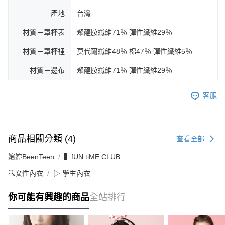
產地
台灣
材質－罩杯表
聚醯胺纖維71％ 彈性纖維29％
材質－罩杯裡
莫代爾纖維48％ 棉47％ 彈性纖維5％
材質－邊布
聚醯胺纖維71％ 彈性纖維29％
客服
商品相關分類 (4)
查看全部
嬪婷BeenTeen
▍fUN tiME CLUB
🔍女性內衣
▷ 學生內衣
你可能有興趣的商品
全站排行