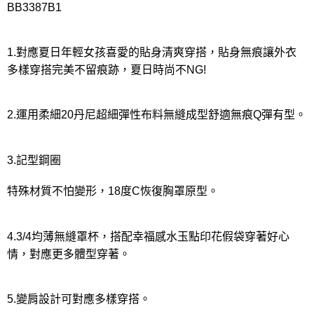
BB3387B1
1.對應夏日年輕女孩喜愛的貼身清爽穿搭，貼身無痕讓外衣
多樣穿搭完美不留痕跡，夏日時尚不NG!
2.運用柔細20丹尼超細彈性布料無縫成型舒適無痕Q彈有型。
3.記型鋼圈
特殊材質不怕變形，18度C恢復胸罩原型。
4.3/4均薄無縫罩杯，搭配幸福感水玉點印花假袋穿著好心
情，對應更多體型穿著。
5.變肩設計可對應多樣穿搭。