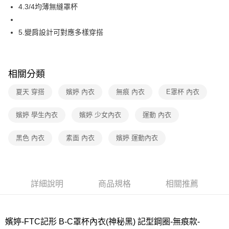
4.3/4均薄無縫罩杯
付款後7-11取貨
每筆NT$80，滿NT$1,000(含以上)免運費
5.變肩設計可對應多樣穿搭
宅配
每筆NT$80，滿NT$1,000(含以上)免運費
相關分類
離島
夏天 穿搭
嬪婷 內衣
無痕 內衣
E罩杯 內衣
每筆NT$220
嬪婷 學生內衣
嬪婷 少女內衣
運動 內衣
付款後門市自取
每筆NT$80，滿NT$1,000(含以上)免運費
黑色 內衣
素面 內衣
嬪婷 運動內衣
詳細說明
商品規格
相關推薦
嬪婷-FTC記形 B-C罩杯內衣(神秘黑) 記型鋼圈-無痕款-