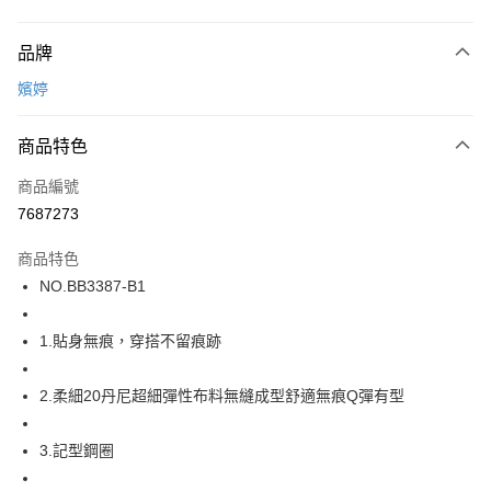
付款方式
品牌
信用卡一次付款
嬪婷
超商取貨付款
商品特色
LINE Pay
商品編號
街口支付
7687273
ATM付款
商品特色
運送方式
NO.BB3387-B1
全家取貨付款
1.貼身無痕，穿搭不留痕跡
每筆NT$80，滿NT$1,000(含以上)免運費
付款後全家取貨
2.柔細20丹尼超細彈性布料無縫成型舒適無痕Q彈有型
每筆NT$80，滿NT$1,000(含以上)免運費
3.記型鋼圈
7-11取貨付款
每筆NT$80，滿NT$1,000(含以上)免運費