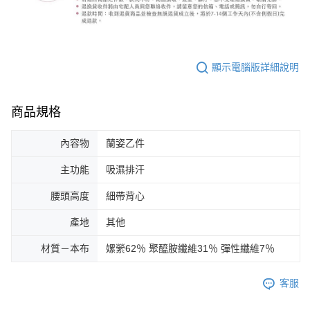
顯示電腦版詳細說明
商品規格
內容物
蘭姿乙件
主功能
吸濕排汗
腰頭高度
細帶背心
產地
其他
材質－本布
嫘縈62％ 聚醯胺纖維31％ 彈性纖維7％
客服