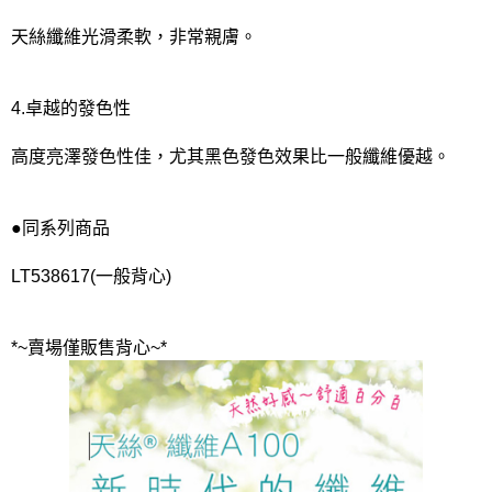
天絲纖維光滑柔軟，非常親膚。
4.卓越的發色性
高度亮澤發色性佳，尤其黑色發色效果比一般纖維優越。
●同系列商品
LT538617(一般背心)
*~賣場僅販售背心~*