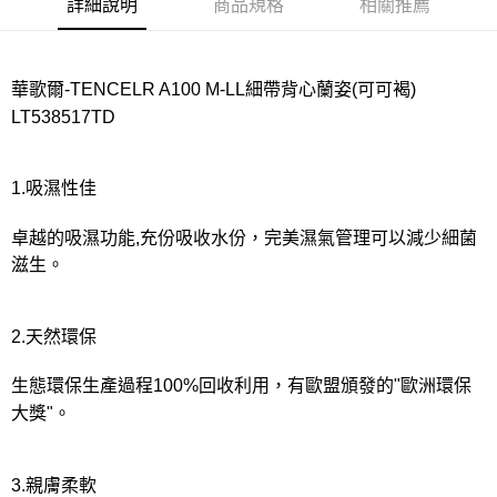
宅配
詳細說明
商品規格
相關推薦
每筆NT$80，滿NT$1,000(含以上)免運費
離島
華歌爾-TENCELR A100 M-LL細帶背心蘭姿(可可褐)
每筆NT$220
LT538517TD
付款後門市自取
每筆NT$80，滿NT$1,000(含以上)免運費
1.吸濕性佳
卓越的吸濕功能,充份吸收水份，完美濕氣管理可以減少細菌
滋生。
2.天然環保
生態環保生產過程100%回收利用，有歐盟頒發的"歐洲環保
大獎"。
3.親膚柔軟