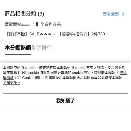
商品相關分類 (3)
查看全部
華歌爾Wacoal
▍全系列商品
【好評不斷】SALE🔥🔥🔥
【蘭姿/內搭背心】2件780
本分類熱銷
全站排行
本網站中使用 cookie，欲查詢有關本網站使用 cookie 方式之詳情，及若您不希
熱門標籤
望在電腦上使用 cookie 時應如何變更電腦的 cookie 設定，請參閱本網站「
隱私
權條款
」之 Cookie 聲明。您繼續使用本網站即表示您同意本公司得按本網站使
用條款之 Cookie 聲明使用 cookie。
了解更多 >
我知道了