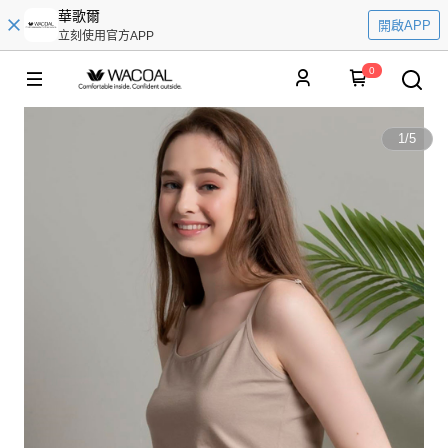
華歌爾
開啟APP
立刻使用官方APP
0
1
/
5