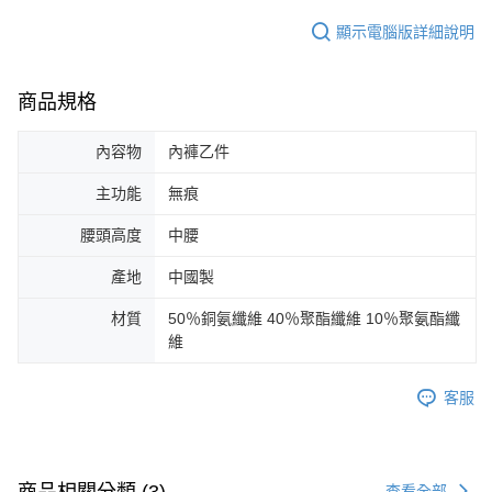
顯示電腦版詳細說明
商品規格
內容物
內褲乙件
主功能
無痕
腰頭高度
中腰
產地
中國製
材質
50％銅氨纖維 40％聚酯纖維 10％聚氨酯纖
維
客服
商品相關分類 (3)
查看全部