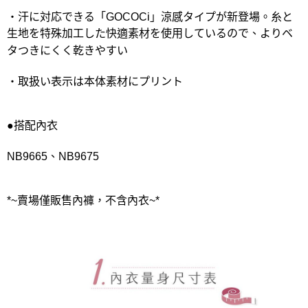
・汗に対応できる「GOCOCi」涼感タイプが新登場。糸と
生地を特殊加工した快適素材を使用しているので、よりベ
タつきにくく乾きやすい
・取扱い表示は本体素材にプリント
●搭配內衣
NB9665、NB9675
*~賣場僅販售內褲，不含內衣~*