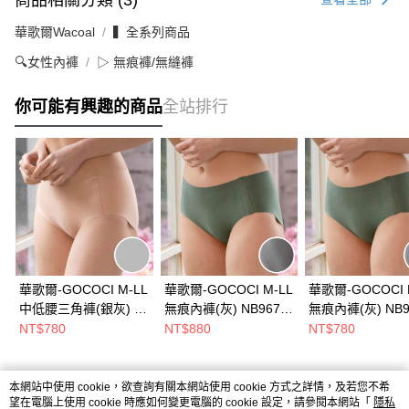
華歌爾Wacoal
▍全系列商品
🔍女性內褲
▷ 無痕褲/無縫褲
你可能有興趣的商品
全站排行
華歌爾-GOCOCI M-LL
華歌爾-GOCOCI M-LL
華歌爾-GOCOCI 
中低腰三角褲(銀灰) 無
無痕內褲(灰) NB9675
無痕內褲(灰) NB9
痕內褲-NS9365LG
搭配內褲-NS9375GY
搭配內褲-NS936
NT$780
NT$880
NT$780
本網站中使用 cookie，欲查詢有關本網站使用 cookie 方式之詳情，及若您不希
熱門標籤
望在電腦上使用 cookie 時應如何變更電腦的 cookie 設定，請參閱本網站「
隱私