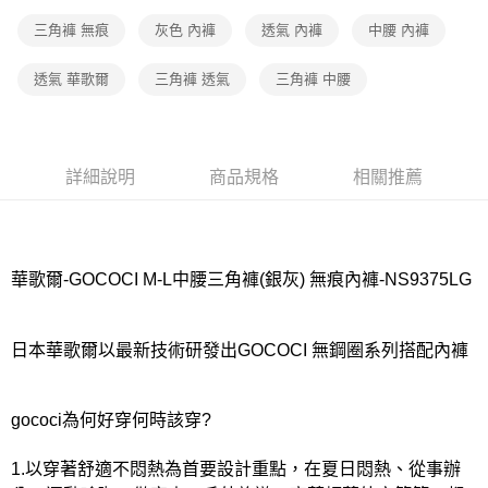
宅配
每筆NT$80，滿NT$1,000(含以上)免運費
三角褲 無痕
灰色 內褲
透氣 內褲
中腰 內褲
離島
透氣 華歌爾
三角褲 透氣
三角褲 中腰
每筆NT$220
付款後門市自取
每筆NT$80，滿NT$1,000(含以上)免運費
詳細說明
商品規格
相關推薦
華歌爾-GOCOCI M-L中腰三角褲(銀灰) 無痕內褲-NS9375LG
日本華歌爾以最新技術研發出GOCOCI 無鋼圈系列搭配內褲
gococi為何好穿何時該穿?
1.以穿著舒適不悶熱為首要設計重點，在夏日悶熱、從事辦