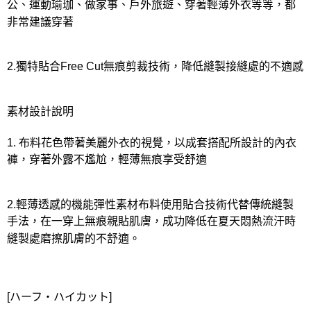
公、運動瑜珈、做家事、戶外旅遊、穿著輕薄外衣等等，都
非常建議穿著
2.獨特貼合Free Cut無痕剪裁技術，降低縫製接縫處的不適感
素材設計說明
1. 布料花色帶著美麗外衣的視覺，以成套搭配所設計的內衣
褲，穿著外露不尷尬，輕薄無痕享受舒適
2.輕薄透感的機能彈性素材布料使用貼合技術代替傳統縫製
手法，在一穿上無痕親貼肌膚，成功降低在夏天悶熱流汗時
縫製處磨擦肌膚的不舒適。
[ハーフ・ハイカット]