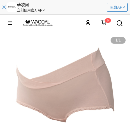
華歌爾
開啟APP
立刻使用官方APP
0
1
/
1