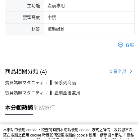
主功能
產前專用
腰頭高度
中腰
材質
聚酯纖維
客服
商品相關分類 (4)
查看全部
寶貝媽咪マタニティ
▍全系列商品
寶貝媽咪マタニティ
▍產前產後兼用
本分類熱銷
全站排行
本網站中使用 cookie，欲查詢有關本網站使用 cookie 方式之詳情，及若您不希
熱門標籤
望在電腦上使用 cookie 時應如何變更電腦的 cookie 設定，請參閱本網站「
隱私