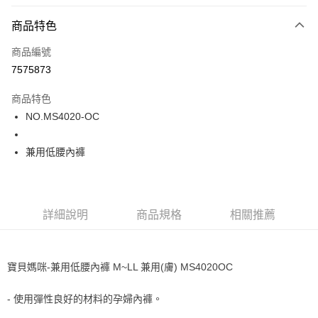
超商取貨付款
商品特色
LINE Pay
商品編號
街口支付
7575873
ATM付款
商品特色
運送方式
NO.MS4020-OC
全家取貨付款
兼用低腰內褲
每筆NT$80，滿NT$1,000(含以上)免運費
付款後全家取貨
每筆NT$80，滿NT$1,000(含以上)免運費
詳細說明
商品規格
相關推薦
7-11取貨付款
每筆NT$80，滿NT$1,000(含以上)免運費
寶貝媽咪-兼用低腰內褲 M~LL 兼用(膚) MS4020OC
付款後7-11取貨
每筆NT$80，滿NT$1,000(含以上)免運費
- 使用彈性良好的材料的孕婦內褲。