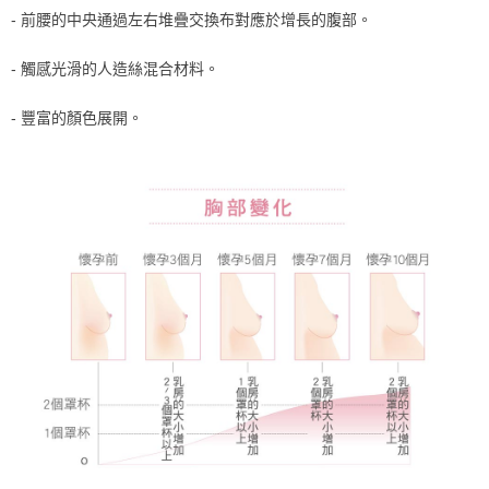
宅配
- 前腰的中央通過左右堆疊交換布對應於增長的腹部。
每筆NT$80，滿NT$1,000(含以上)免運費
- 觸感光滑的人造絲混合材料。
離島
每筆NT$220
- 豐富的顏色展開。
付款後門市自取
每筆NT$80，滿NT$1,000(含以上)免運費