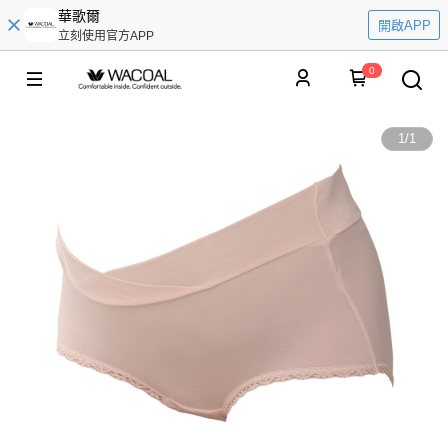
華歌爾
開啟APP
立刻使用官方APP
0
1
/
1