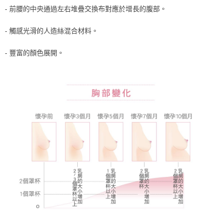
宅配
- 前腰的中央通過左右堆疊交換布對應於增長的腹部。
每筆NT$80，滿NT$1,000(含以上)免運費
- 觸感光滑的人造絲混合材料。
離島
每筆NT$220
- 豐富的顏色展開。
付款後門市自取
每筆NT$80，滿NT$1,000(含以上)免運費