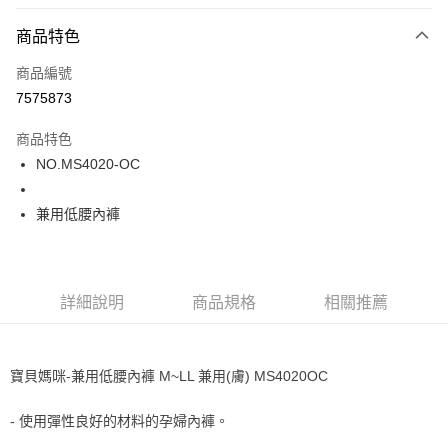
超商取貨付款
商品特色
LINE Pay
商品編號
街口支付
7575873
ATM付款
商品特色
運送方式
NO.MS4020-OC
全家取貨付款
兼用低腰內褲
每筆NT$80，滿NT$1,000(含以上)免運費
付款後全家取貨
每筆NT$80，滿NT$1,000(含以上)免運費
詳細說明
商品規格
相關推薦
7-11取貨付款
每筆NT$80，滿NT$1,000(含以上)免運費
寶貝媽咪-兼用低腰內褲 M~LL 兼用(膚) MS4020OC
付款後7-11取貨
每筆NT$80，滿NT$1,000(含以上)免運費
- 使用彈性良好的材料的孕婦內褲。