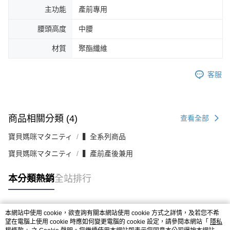
主功能
產前專用
腰頭高度
中腰
材質
聚酯纖維
客服
商品相關分類 (4)
查看全部
寶貝媽咪マタニティ
▍全系列商品
寶貝媽咪マタニティ
▍產前產後兼用
本分類熱銷
全站排行
本網站中使用 cookie，欲查詢有關本網站使用 cookie 方式之詳情，及若您不希
熱門標籤
望在電腦上使用 cookie 時應如何變更電腦的 cookie 設定，請參閱本網站「
隱私