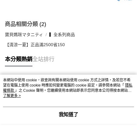
商品相關分類 (2)
寶貝媽咪マタニティ
▍全系列商品
【清涼一夏】正品滿2500省150
本分類熱銷
全站排行
本網站中使用 cookie，欲查詢有關本網站使用 cookie 方式之詳情，及若您不希
熱門標籤
望在電腦上使用 cookie 時應如何變更電腦的 cookie 設定，請參閱本網站「
隱私
權條款
」之 Cookie 聲明。您繼續使用本網站即表示您同意本公司得按本網站使
用條款之 Cookie 聲明使用 cookie。
了解更多 >
我知道了