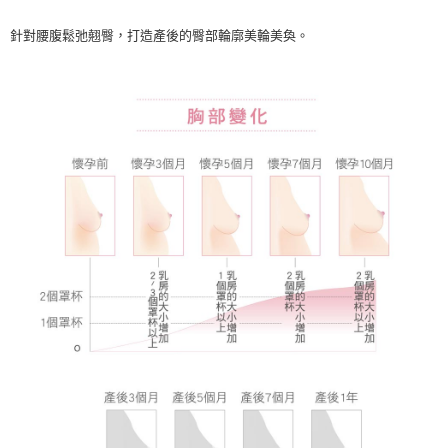
每筆NT$80，滿NT$1,000(含以上)免運費
針對腰腹鬆弛翹臀，打造產後的臀部輪廓美輪美奐。
離島
每筆NT$220
付款後門市自取
每筆NT$80，滿NT$1,000(含以上)免運費