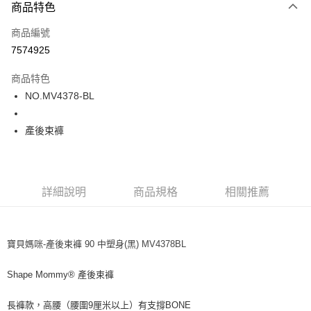
商品特色
LINE Pay
商品編號
街口支付
7574925
ATM付款
商品特色
運送方式
NO.MV4378-BL
全家取貨付款
產後束褲
每筆NT$80，滿NT$1,000(含以上)免運費
付款後全家取貨
每筆NT$80，滿NT$1,000(含以上)免運費
詳細說明
商品規格
相關推薦
7-11取貨付款
每筆NT$80，滿NT$1,000(含以上)免運費
寶貝媽咪-產後束褲 90 中塑身(黑) MV4378BL
付款後7-11取貨
每筆NT$80，滿NT$1,000(含以上)免運費
Shape Mommy® 產後束褲
宅配
長褲款，高腰（腰圍9厘米以上）有支撐BONE