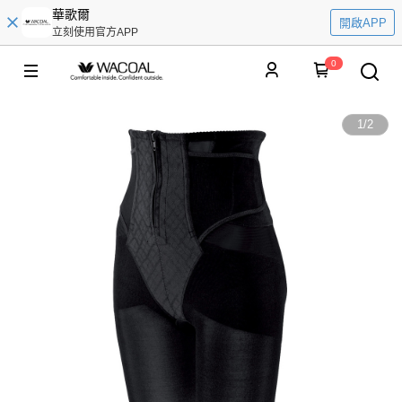
華歌爾
開啟APP
立刻使用官方APP
0
1
/
2