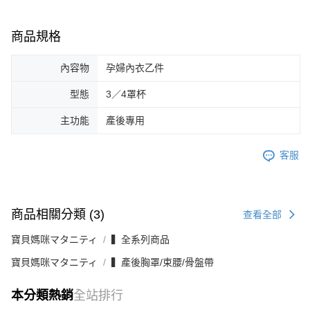
商品規格
內容物
孕婦內衣乙件
型態
3／4罩杯
主功能
產後專用
客服
商品相關分類 (3)
查看全部
寶貝媽咪マタニティ
▍全系列商品
寶貝媽咪マタニティ
▍產後胸罩/束腰/骨盤帶
本分類熱銷
全站排行