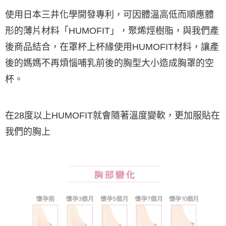
宅配
使用日本三井化學開發專利，可因體溫高低而順應體
每筆NT$80，滿NT$1,000(含以上)免運費
形的薄片材料「HUMOFIT」，聚烯烴樹脂，與我們產
離島
後商品結合，在罩杯上杯緣使用HUMOFIT材料，讓產
每筆NT$220
後的媽媽不再煩惱哺乳前後的胸型大小造成胸罩的空
付款後門市自取
杯。
每筆NT$80，滿NT$1,000(含以上)免運費
在28度以上HUMOFIT就會隨著溫度變軟，更加服貼在
我們的胸上