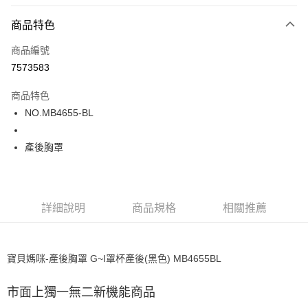
超商取貨付款
商品特色
LINE Pay
商品編號
街口支付
7573583
ATM付款
商品特色
運送方式
NO.MB4655-BL
全家取貨付款
產後胸罩
每筆NT$80，滿NT$1,000(含以上)免運費
付款後全家取貨
每筆NT$80，滿NT$1,000(含以上)免運費
詳細說明
商品規格
相關推薦
7-11取貨付款
每筆NT$80，滿NT$1,000(含以上)免運費
寶貝媽咪-產後胸罩 G~I罩杯產後(黑色) MB4655BL
付款後7-11取貨
每筆NT$80，滿NT$1,000(含以上)免運費
市面上獨一無二新機能商品