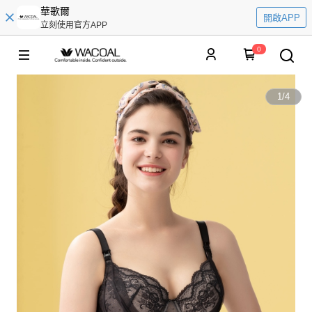
華歌爾
開啟APP
立刻使用官方APP
0
1
/
4