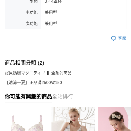
型態
3／4罩杯
主功能
兼用型
次功能
兼用型
客服
商品相關分類 (2)
寶貝媽咪マタニティ
▍全系列商品
【清涼一夏】正品滿2500省150
你可能有興趣的商品
全站排行