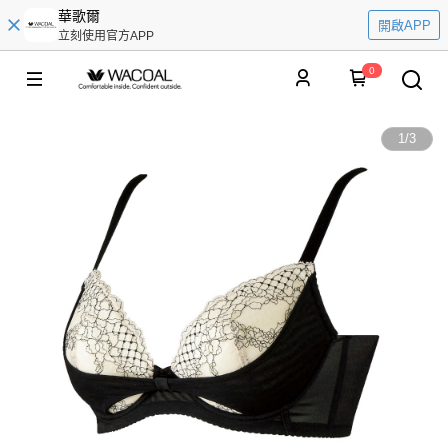
華歌爾
開啟APP
立刻使用官方APP
0
1
/
3