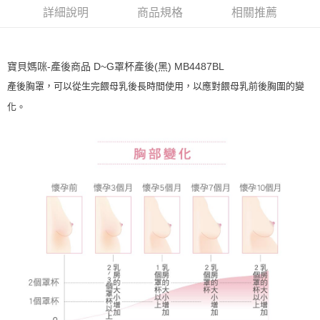
宅配
詳細說明
商品規格
相關推薦
每筆NT$80，滿NT$1,000(含以上)免運費
離島
每筆NT$220
寶貝媽咪-產後商品 D~G罩杯產後(黑) MB4487BL
產後胸罩，可以從生完餵母乳後長時間使用，以應對餵母乳前後胸圍的變
付款後門市自取
化。
每筆NT$80，滿NT$1,000(含以上)免運費