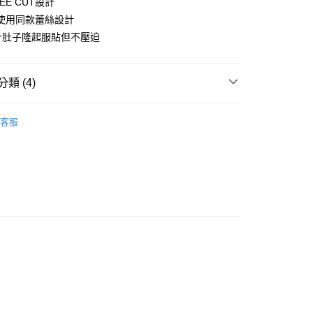
EE CUT設計
使用同款蕾絲設計
付款
計肚子隆起服貼但不壓迫
0，滿NT$1,000(含以上)免運費
家取貨
類 (4)
0，滿NT$1,000(含以上)免運費
マタニティ
▍全系列商品
付款
客服
0，滿NT$1,000(含以上)免運費
マタニティ
▍產前產後兼用
マタニティ
▍產前內褲/托腹褲
1取貨
0，滿NT$1,000(含以上)免運費
】正品滿2500省150
0，滿NT$1,000(含以上)免運費
20
市自取
0，滿NT$1,000(含以上)免運費