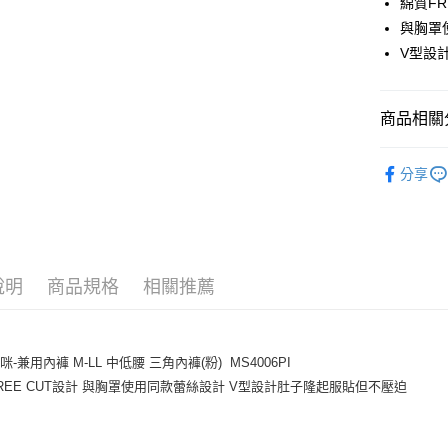
綿質FR
與胸罩
全家取貨
V型設
每筆NT$8
付款後全
商品相關分
每筆NT$8
寶貝媽咪
7-11取貨
分享
每筆NT$8
寶貝媽咪
寶貝媽咪
付款後7-1
每筆NT$8
【清涼一夏
說明
商品規格
相關推薦
宅配
每筆NT$8
離島
-兼用內褲 M-LL 中低腰 三角內褲(粉) MS4006PI
每筆NT$2
REE CUT設計 與胸罩使用同款蕾絲設計 V型設計肚子隆起服貼但不壓迫
付款後門
每筆NT$8