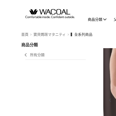
商品分類
首頁
寶貝媽咪マタニティ
▍全系列商品
商品分類
所有分類