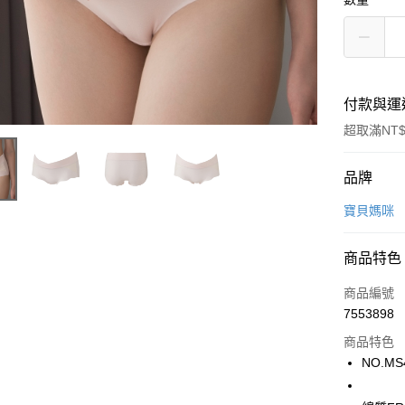
付款與運
超取滿NT$
付款方式
品牌
信用卡一
寶貝媽咪
超商取貨
商品特色
LINE Pay
商品編號
街口支付
7553898
商品特色
ATM付款
NO.MS
運送方式