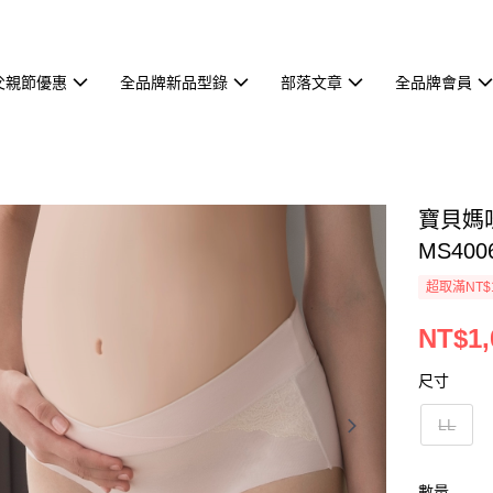
父親節優惠
全品牌新品型錄
部落文章
全品牌會員
寶貝媽咪
MS400
超取滿NT$
NT$1,
尺寸
LL
數量