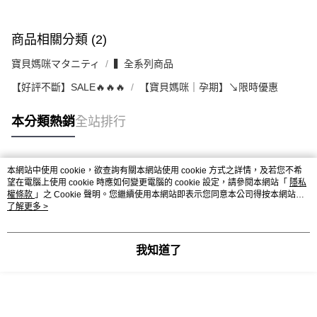
商品相關分類 (2)
寶貝媽咪マタニティ
▍全系列商品
【好評不斷】SALE🔥🔥🔥
【寶貝媽咪｜孕期】↘限時優惠
本分類熱銷
全站排行
本網站中使用 cookie，欲查詢有關本網站使用 cookie 方式之詳情，及若您不希
熱門標籤
望在電腦上使用 cookie 時應如何變更電腦的 cookie 設定，請參閱本網站「
隱私
權條款
」之 Cookie 聲明。您繼續使用本網站即表示您同意本公司得按本網站使
用條款之 Cookie 聲明使用 cookie。
了解更多 >
我知道了