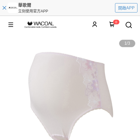
華歌爾
開啟APP
立刻使用官方APP
0
1
/
3