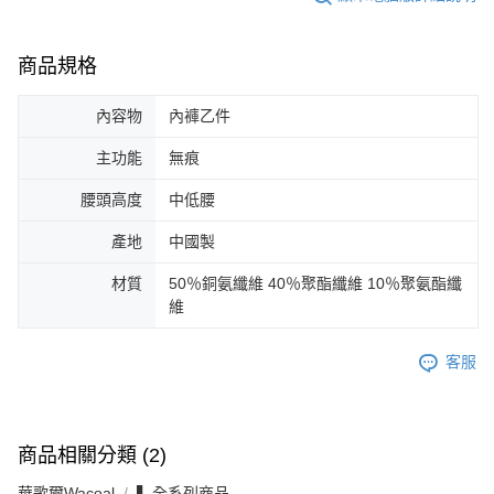
商品規格
內容物
內褲乙件
主功能
無痕
腰頭高度
中低腰
產地
中國製
材質
50％銅氨纖維 40％聚酯纖維 10％聚氨酯纖
維
客服
商品相關分類 (2)
華歌爾Wacoal
▍全系列商品