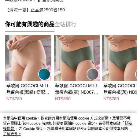
【清涼一夏】正品滿2500省150
你可能有興趣的商品
全站排行
華歌爾-GOCOCI M-LL
華歌爾-GOCOCI M-LL
華歌爾-GOCOCI 
無痕內褲(藍綠) 搭配內
無痕內褲(灰) NB9675
無痕內褲(灰) NB9
褲-NS9365TU
搭配內褲-NS9375GY
搭配內褲-NS936
NT$780
NT$880
NT$780
本網站中使用 cookie，欲查詢有關本網站使用 cookie 方式之詳情，及若您不希
熱門標籤
望在電腦上使用 cookie 時應如何變更電腦的 cookie 設定，請參閱本網站「
隱私
權條款
」之 Cookie 聲明。您繼續使用本網站即表示您同意本公司得按本網站使
用條款之 Cookie 聲明使用 cookie。
了解更多 >