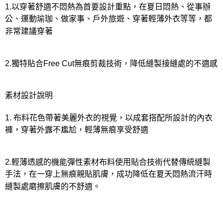
1.以穿著舒適不悶熱為首要設計重點，在夏日悶熱、從事辦
公、運動瑜珈、做家事、戶外旅遊、穿著輕薄外衣等等，都
非常建議穿著
2.獨特貼合Free Cut無痕剪裁技術，降低縫製接縫處的不適感
素材設計說明
1. 布料花色帶著美麗外衣的視覺，以成套搭配所設計的內衣
褲，穿著外露不尷尬，輕薄無痕享受舒適
2.輕薄透感的機能彈性素材布料使用貼合技術代替傳統縫製
手法，在一穿上無痕親貼肌膚，成功降低在夏天悶熱流汗時
縫製處磨擦肌膚的不舒適。