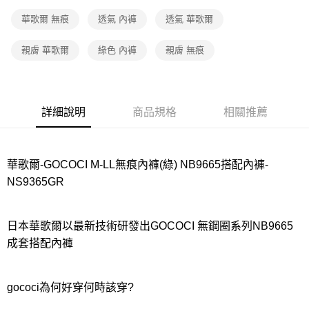
宅配
每筆NT$80，滿NT$1,000(含以上)免運費
華歌爾 無痕
透氣 內褲
透氣 華歌爾
離島
親膚 華歌爾
綠色 內褲
親膚 無痕
每筆NT$220
付款後門市自取
每筆NT$80，滿NT$1,000(含以上)免運費
詳細說明
商品規格
相關推薦
華歌爾-GOCOCI M-LL無痕內褲(綠) NB9665搭配內褲-
NS9365GR
日本華歌爾以最新技術研發出GOCOCI 無鋼圈系列NB9665
成套搭配內褲
gococi為何好穿何時該穿?