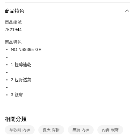
超商取貨付款
商品特色
LINE Pay
商品編號
街口支付
7521944
ATM付款
商品特色
運送方式
NO.NS9365-GR
全家取貨付款
1.輕薄速乾
每筆NT$80，滿NT$1,000(含以上)免運費
付款後全家取貨
2.包臀透氣
每筆NT$80，滿NT$1,000(含以上)免運費
3.親膚
7-11取貨付款
每筆NT$80，滿NT$1,000(含以上)免運費
付款後7-11取貨
相關分類
每筆NT$80，滿NT$1,000(含以上)免運費
華歌爾 內褲
夏天 穿搭
無痕 內褲
內褲 親膚