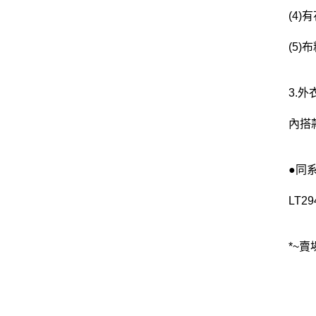
(4)
(5
3.
內搭
●同
LT2
*~