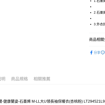
1.石
全家取貨
2.石墨
每筆NT$8
付款後全
3.外衣
每筆NT$8
7-11取貨
商品相關分
每筆NT$8
華歌爾Wac
分享
付款後7-1
【好評不斷】
每筆NT$8
🔍女性睡衣
宅配
每筆NT$8
說明
商品規格
相關推薦
離島
每筆NT$2
付款後門
-健康蘭姿-石墨烯 M-LL大U領長袖保暖衣(杏桃粉) LT294521L9
每筆NT$8