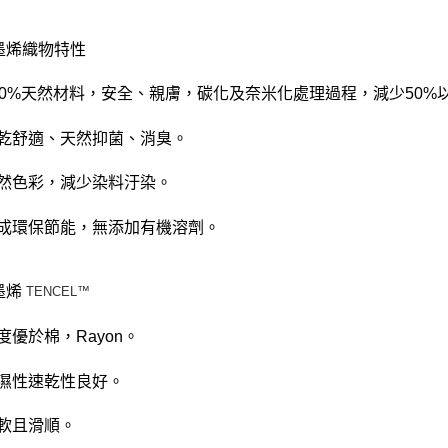
石墨烯織物特性
)100%天然材料，安全、親膚，碳化及奈米化處理過程，減少50
)快乾舒適、天然抑菌、消臭。
)天然色彩，減少染料汙染。
)製成環保節能，無添加有機溶劑。
石墨烯
TENCEL™
强度優於棉，Rayon。
)吸濕性速乾性良好。
柔軟且滑順。