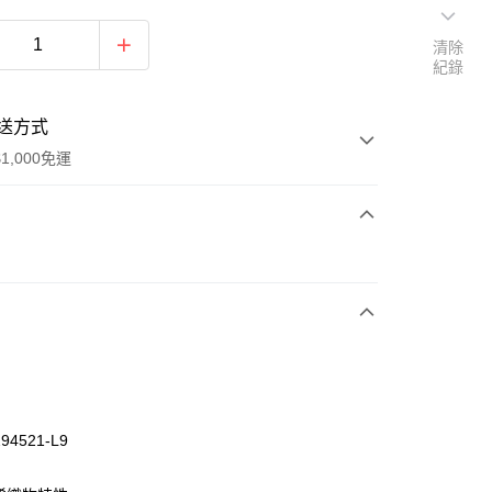
清除
紀錄
送方式
1,000免運
次付款
付款
94521-L9