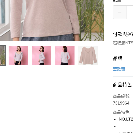
付款與運
超取滿NT$
付款方式
品牌
信用卡一
華歌爾
超商取貨
商品特色
LINE Pay
商品編號
街口支付
7319964
商品特色
ATM付款
NO.LT2
運送方式