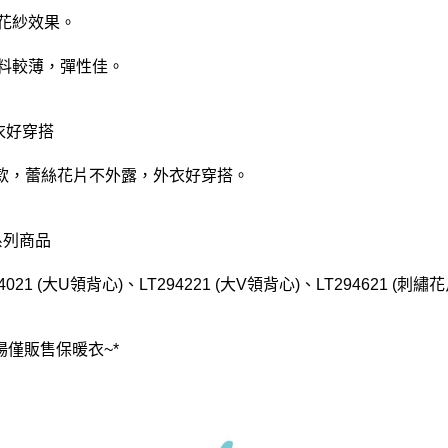
有花紗效果。
)布料較薄，彈性佳。
外衣好穿搭
款，蕾絲花片不外露，外衣好穿搭。
系列商品
94021 (大U領背心)、LT294221 (大V領背心)、LT294621 (刺繡
賣場僅販售保暖衣~*