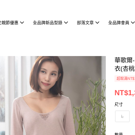
父親節優惠
全品牌新品型錄
部落文章
全品牌會員
華歌爾-
衣(杏桃粉
超取滿NT$
NT$1,
尺寸
L
數量