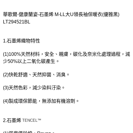
宅配
每筆NT$80，滿NT$1,000(含以上)免運費
華歌爾-健康蘭姿-石墨烯 M-LL大U領長袖保暖衣(優雅黑)
離島
LT294521BL
每筆NT$220
付款後門市自取
1.石墨烯織物特性
每筆NT$80，滿NT$1,000(含以上)免運費
(1)100%天然材料，安全、親膚，碳化及奈米化處理過程，減
少50%以上二氧化碳產生。
(2)快乾舒適、天然抑菌、消臭。
(3)天然色彩，減少染料汙染。
(4)製成環保節能，無添加有機溶劑。
2.石墨烯
TENCEL™