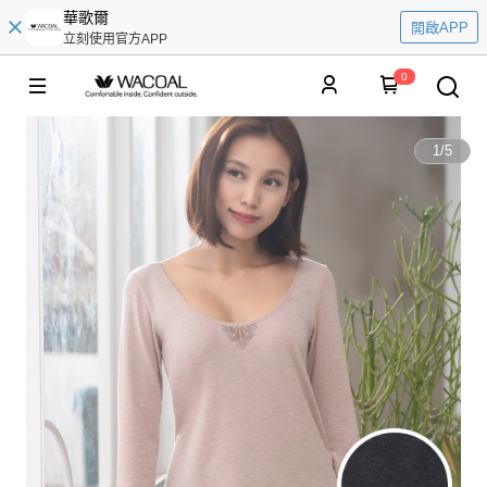
華歌爾
開啟APP
立刻使用官方APP
0
1
/
5