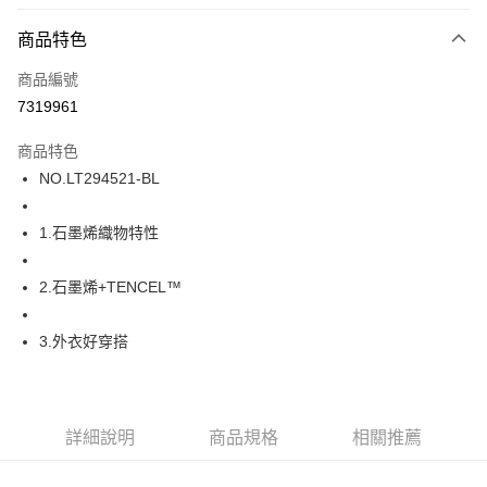
超商取貨付款
商品特色
LINE Pay
商品編號
街口支付
7319961
ATM付款
商品特色
運送方式
NO.LT294521-BL
全家取貨付款
1.石墨烯織物特性
每筆NT$80，滿NT$1,000(含以上)免運費
付款後全家取貨
2.石墨烯+TENCEL™
每筆NT$80，滿NT$1,000(含以上)免運費
3.外衣好穿搭
7-11取貨付款
每筆NT$80，滿NT$1,000(含以上)免運費
付款後7-11取貨
詳細說明
商品規格
相關推薦
每筆NT$80，滿NT$1,000(含以上)免運費