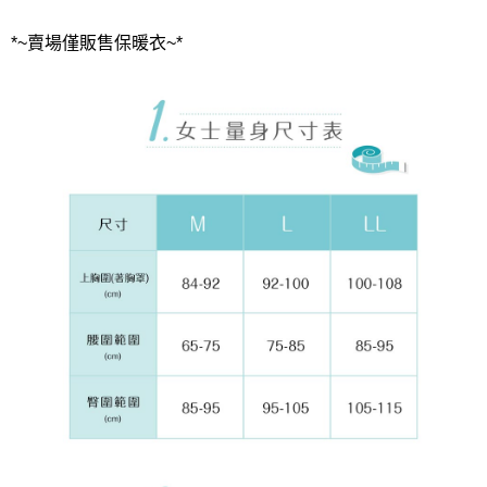
*~賣場僅販售保暖衣~*