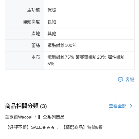
主功能
保暖
腰頭高度
長袖
產地
其他
蕾絲
聚酯纖維100％
本布
聚酯纖維75％ 萊賽爾纖維20％ 彈性纖維
5％
客服
商品相關分類 (3)
查看全部
華歌爾Wacoal
▍全系列商品
【好評不斷】SALE🔥🔥🔥
【精選商品】特價6折