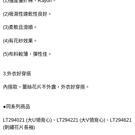
(1)强度優於棉，Rayon。
(2)吸濕性速乾性良好。
(3)柔軟且滑順。
(4)有花紗效果。
(5)布料較薄，彈性佳。
3.外衣好穿搭
內搭款，蕾絲花片不外露，外衣好穿搭。
●同系列商品
LT294021 (大U領背心)、LT294221 (大V領背心)、LT294621
(刺繡花片長袖)