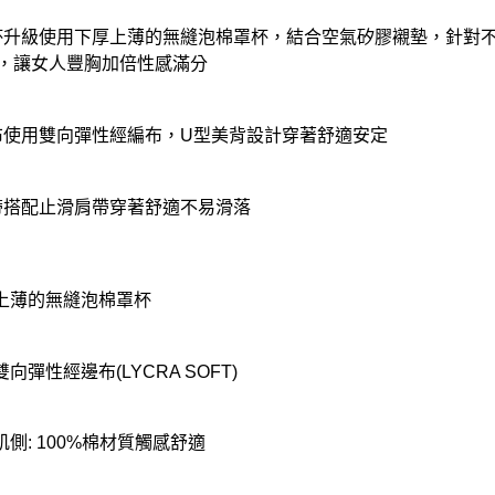
杯升級使用下厚上薄的無縫泡棉罩杯，結合空氣矽膠襯墊，針對
P，讓女人豐胸加倍性感滿分
布使用雙向彈性經編布，U型美背設計穿著舒適安定
帶搭配止滑肩帶穿著舒適不易滑落
上薄的無縫泡棉罩杯
向彈性經邊布(LYCRA SOFT)
肌側: 100%棉材質觸感舒適