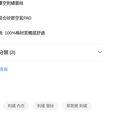
鏤空刺繡蕾絲
結合矽膠空氣PAD
付款
0，滿NT$1,000(含以上)免運費
: 100%棉材質觸感舒適
家取貨
0，滿NT$1,000(含以上)免運費
類 (3)
付款
oal
▍伊珊露絲
客服
0，滿NT$1,000(含以上)免運費
衣
▷ 罩杯激升
1取貨
】正品滿2500省150
0，滿NT$1,000(含以上)免運費
刺繡 內衣
刺繡 蕾絲
華歌爾 刺繡
0，滿NT$1,000(含以上)免運費
20