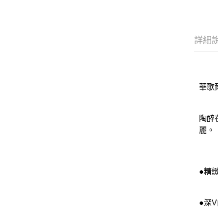
詳細
華歌爾
陶醉
麗。
●精
●深