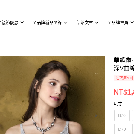
父親節優惠
全品牌新品型錄
部落文章
全品牌會員
華歌爾-
深V曲線
超取滿NT$
NT$1,
尺寸
B70
D70