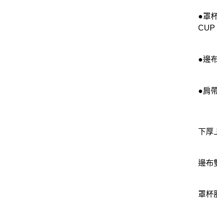
●罩
CU
●邊
●肩
下厚
邊布雙
罩杯