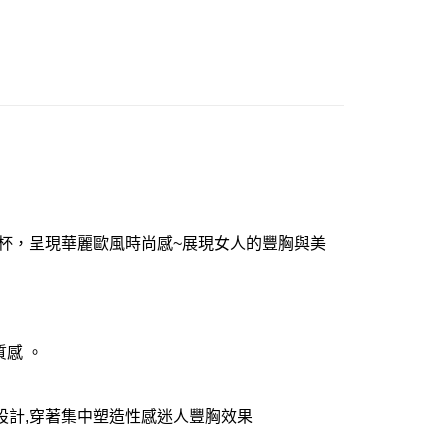
市自取
0，滿NT$1,000(含以上)免運費
杯，呈現華麗歐風時尚感~展現女人的豐胸與美
感 。
設計,穿著集中塑造性感迷人豐胸效果