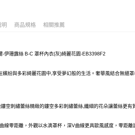
付款後門
每筆NT$8
說明
商品規格
相關推薦
-伊珊露絲 B-C 罩杯內衣(灰)綺麗花園-EB3398F2
在繽紛與多彩綺麗花園中,享受夢幻般的生活。奢華風結合無縫罩
緻鏤空刺繡蕾絲精緻的鏤空多彩刺繡蕾絲,纖細的花朵讓蕾絲更有質
V曲線零距離，外觀以水滴罩杯，深V曲線更具歐風感度，零距離