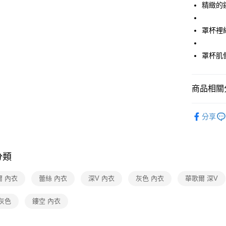
精緻的
運送方式
罩杯裡
全家取貨
每筆NT$8
罩杯肌側
付款後全
每筆NT$8
商品相關分
7-11取貨
華歌爾Wac
分享
每筆NT$8
🔍女性內
付款後7-1
【清涼一夏
每筆NT$8
分類
宅配
爾 內衣
蕾絲 內衣
深V 內衣
灰色 內衣
華歌爾 深V
每筆NT$8
灰色
鏤空 內衣
離島
每筆NT$2