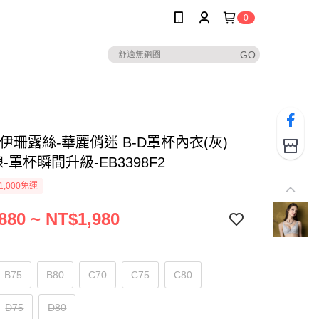
0
伊珊露絲-華麗俏迷 B-D罩杯內衣(灰)
-罩杯瞬間升級-EB3398F2
1,000免運
880 ~ NT$1,980
B75
B80
C70
C75
C80
D75
D80