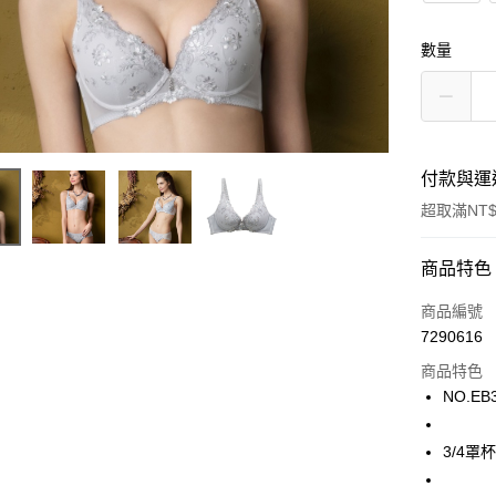
數量
付款與運
超取滿NT$
付款方式
商品特色
信用卡一
商品編號
7290616
超商取貨
商品特色
LINE Pay
NO.EB
街口支付
3/4罩
ATM付款