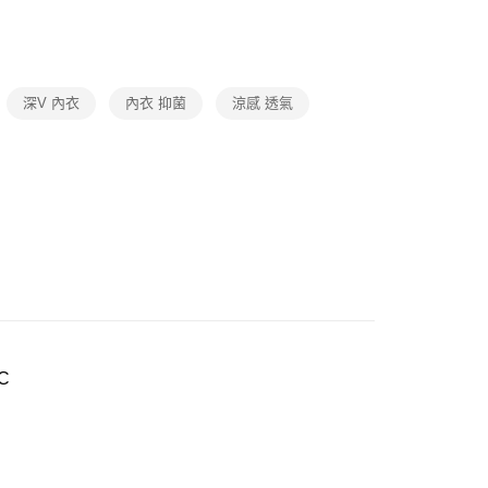
市自取
oal
▍俏迷✦罩杯增量
0，滿NT$1,000(含以上)免運費
】正品滿2500省150
深V 內衣
內衣 抑菌
涼感 透氣
C