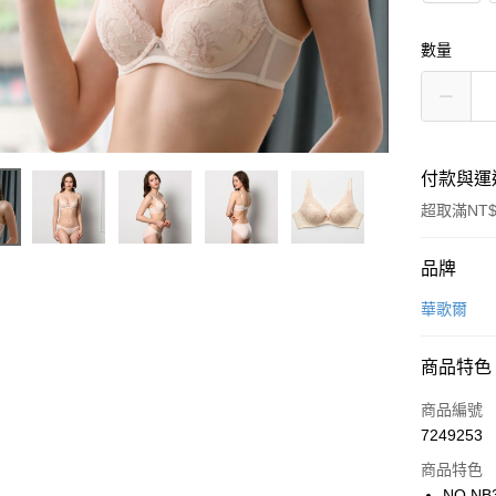
數量
付款與運
超取滿NT$
付款方式
品牌
信用卡一
華歌爾
超商取貨
商品特色
LINE Pay
商品編號
街口支付
7249253
商品特色
ATM付款
NO.NB