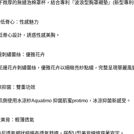
下微厚的無縫泡棉罩杯，結合專利『波浪型胸罩襯墊』(新型專利M5
深V低脊心：性感魅力
低脊心設計，誘惑性感美胸。
華麗刺繡蕾絲：優雅花卉
花邊花卉刺繡蕾絲，優雅花卉以細緻亮紗點綴，完整呈現華麗風
冰涼抑菌：雙重功效
側使用水涼紗Aquatimo 抑菌肌蜜protimo，冰涼抑菌新感受。
U型美背：輕薄透氣
0丹尼透氣網狀經編布透氣舒適，搭配U型美背線條穿著安定。