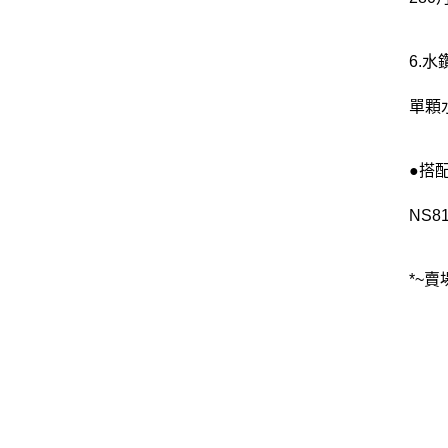
6.
單顆
●搭
NS8
*~