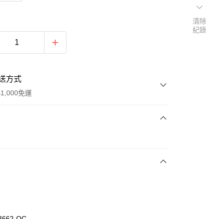
清除
紀錄
送方式
1,000免運
次付款
付款
3662-OC