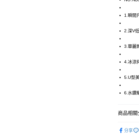
運送方式
1.瞬
全家取貨
2.深
每筆NT$8
付款後全
3.華
每筆NT$8
4.冰
7-11取貨
每筆NT$8
5.U
付款後7-1
每筆NT$8
6.水
宅配
每筆NT$8
商品相關分
離島
華歌爾Wac
分享
每筆NT$2
🔍女性內