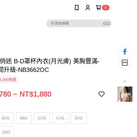
0
俏迷 B-D罩杯內衣(月光膚) 美胸豐滿-
升級-NB3662OC
1,000免運
780 ~ NT$1,880
B75
B85
C70
C75
D70
D80