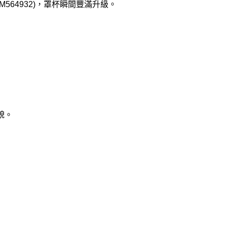
64932)，罩杯瞬間豐滿升級。
貌。