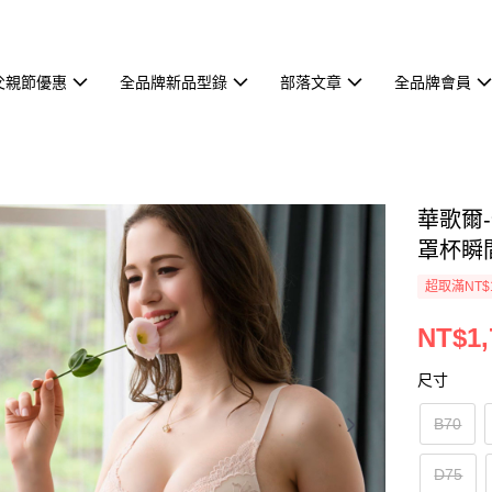
父親節優惠
全品牌新品型錄
部落文章
全品牌會員
華歌爾-
罩杯瞬間
超取滿NT$
NT$1,
尺寸
B70
D75