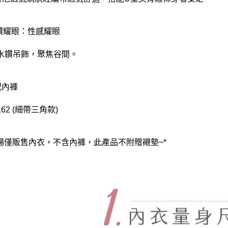
水鑽耀眼：性感耀眼
水鑽吊飾，聚焦谷間。
配內褲
162 (細帶三角款)
賣場僅販售內衣，不含內褲，此產品不附贈襯墊~*