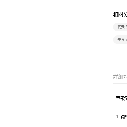
相關
夏天 
美背 
詳細
華歌爾
1.