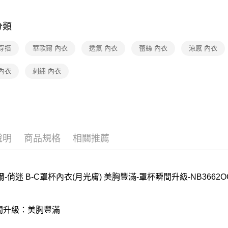
付款後門
華歌爾Wac
每筆NT$8
分類
【清涼一夏
穿搭
華歌爾 內衣
透氣 內衣
蕾絲 內衣
涼感 內衣
內衣
刺繡 內衣
說明
商品規格
相關推薦
-俏迷 B-C罩杯內衣(月光膚) 美胸豐滿-罩杯瞬間升級-NB3662O
瞬間升級：美胸豐滿