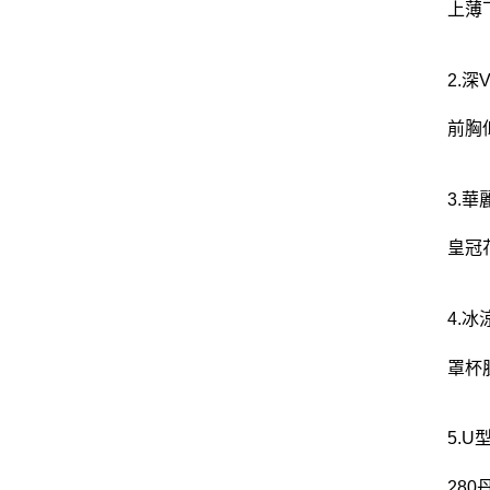
上薄
2.
前胸
3.
皇冠
4.
罩杯肌
5.
28