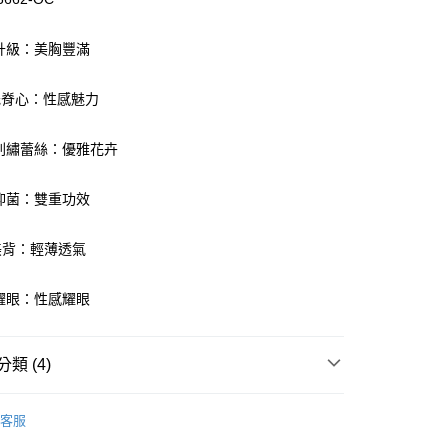
間升級：美胸豐滿
付款
V低脊心：性感魅力
0，滿NT$1,000(含以上)免運費
家取貨
麗刺繡蕾絲：優雅花卉
0，滿NT$1,000(含以上)免運費
涼抑菌：雙重功效
付款
0，滿NT$1,000(含以上)免運費
型美背：輕薄透氣
1取貨
0，滿NT$1,000(含以上)免運費
鑽耀眼：性感耀眼
0，滿NT$1,000(含以上)免運費
類 (4)
oal
▍全系列商品
客服
20
衣
▷ 罩杯激升