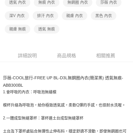
宅配
透氣 內衣
無痕 內衣
無鋼圈 內衣
莎薇 內衣
每筆NT$80，滿NT$1,000(含以上)免運費
深V 內衣
排汗 內衣
親膚 內衣
黑色 內衣
離島
每筆NT$220
親膚 無痕
透氣 無痕
付款後門市自取
每筆NT$80，滿NT$1,000(含以上)免運費
詳細說明
商品規格
相關推薦
莎薇-COOL旅行-FREE UP BL-D3L無鋼圈內衣(簡潔黑) 透氣無痕-
ABB300BL
1.會呼吸的內衣：呼吸泡無縫模
模杯升級為呼吸泡，給你極致透氣感，柔軟Q彈的手感，也很耐水洗喔。
2.一體成型無縫罩杯：罩杯連土台成型無縫罩杯
土台及下罩杯處貼合無彈性止伸布料，穩定舒適不滑動，即使無鋼圈也可