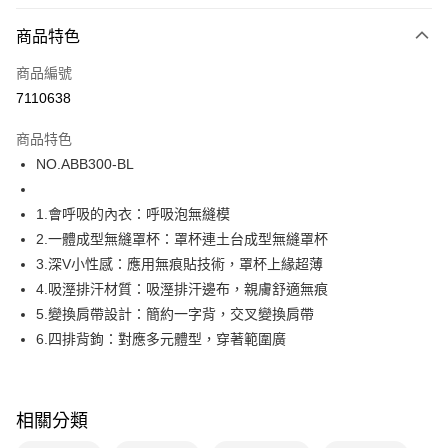
超商取貨付款
商品特色
LINE Pay
商品編號
街口支付
7110638
ATM付款
商品特色
運送方式
NO.ABB300-BL
全家取貨付款
1.會呼吸的內衣：呼吸泡無縫模
每筆NT$80，滿NT$1,000(含以上)免運費
2.一體成型無縫罩杯：罩杯連土台成型無縫罩杯
付款後全家取貨
3.深V小性感：應用無痕貼技術，罩杯上緣超薄
每筆NT$80，滿NT$1,000(含以上)免運費
4.吸溼排汗材質：吸溼排汗邊布，親膚舒適無痕
5.變換肩帶設計：簡約一字背，交叉變換肩帶
7-11取貨付款
6.四排背鉤：對應多元體型，穿著範圍廣
每筆NT$80，滿NT$1,000(含以上)免運費
付款後7-11取貨
每筆NT$80，滿NT$1,000(含以上)免運費
相關分類