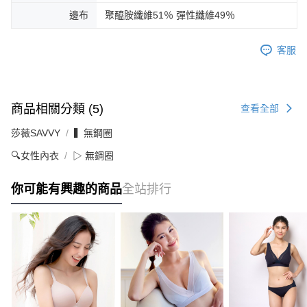
邊布
聚醯胺纖維51％ 彈性纖維49％
客服
商品相關分類 (5)
查看全部
莎薇SAVVY
▍無鋼圈
🔍女性內衣
▷ 無鋼圈
你可能有興趣的商品
全站排行