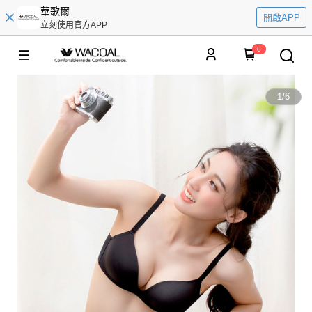
華歌爾
開啟APP
立刻使用官方APP
0
1
/
6