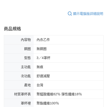
顯示電腦版詳細說明
商品規格
內容物
內衣乙件
鋼圈
無鋼圈
型態
3／4罩杯
主功能
無痕
次功能
舒適減壓
產地
台灣
材質罩杯表
聚醯胺纖維82％ 彈性纖維18％
罩杯裡
聚酯纖維100％