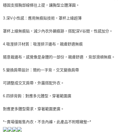
穩固支撐胸部線條往上提，讓胸型立體渾圓。
3.深V小性感：應用無痕貼技術，罩杯上緣超薄
罩杯上緣無痕貼，減少內衣外顯痕跡，搭配深V谷間，性感加分。
4.吸溼排汗材質：吸溼排汗邊布，親膚舒適無痕
隨意裁邊布，感覺像是身體的一部份，親膚舒適 ，背部滑順無痕。
5.變換肩帶設計：簡約一字背，交叉變換肩帶
可調整成交叉肩帶，外露搭配外衣。
6.四排背鉤：對應多元體型，穿著範圍廣
對應更多體型需求，穿著範圍更廣。
*~賣場僅販售內衣，不含內褲，此產品不附贈襯墊~*