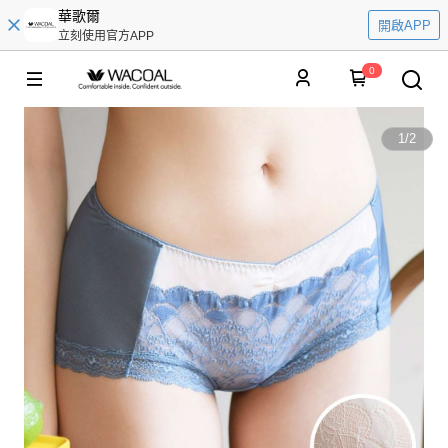
華歌爾
開啟APP
立刻使用官方APP
0
1
/
2