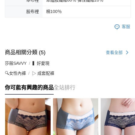
股布裡
棉100％
客服
商品相關分類 (5)
查看全部
莎薇SAVVY
▍好愛現
🔍女性內褲
▷ 成套配褲
你可能有興趣的商品
全站排行