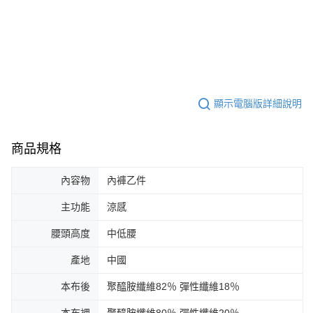
顯示電腦版詳細說明
商品規格
內容物
內褲乙件
主功能
涼感
腰頭高度
中低腰
產地
中國
本布後
聚醯胺纖維82％ 彈性纖維18％
本布裡
聚醯胺纖維80％ 彈性纖維20％