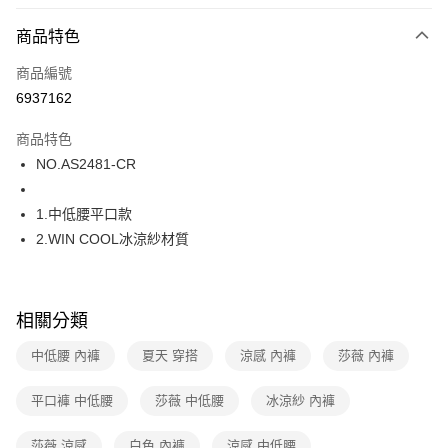
超商取貨付款
商品特色
LINE Pay
商品編號
街口支付
6937162
ATM付款
商品特色
運送方式
NO.AS2481-CR
全家取貨付款
1.中低腰平口款
每筆NT$80，滿NT$1,000(含以上)免運費
2.WIN COOL冰涼紗材質
付款後全家取貨
每筆NT$80，滿NT$1,000(含以上)免運費
相關分類
7-11取貨付款
每筆NT$80，滿NT$1,000(含以上)免運費
中低腰 內褲
夏天 穿搭
涼感 內褲
莎薇 內褲
付款後7-11取貨
平口褲 中低腰
莎薇 中低腰
冰涼紗 內褲
每筆NT$80，滿NT$1,000(含以上)免運費
莎薇 涼感
白色 內褲
涼感 中低腰