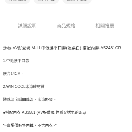
宅配
每筆NT$80，滿NT$1,000(含以上)免運費
離島
詳細說明
商品規格
相關推薦
每筆NT$220
付款後門市自取
每筆NT$80，滿NT$1,000(含以上)免運費
莎薇-VV好愛現 M-LL中低腰平口褲(溫柔白) 搭配內褲-AS2481CR
1.中低腰平口款
腰高14CM。
2.WIN COOL冰涼紗材質
體感溫度瞬間降溫，沁涼舒爽。
●搭配內衣 AB3581 (VV好愛現 性感又透氣的Bra)
*~賣場僅販售內褲，不含內衣~*