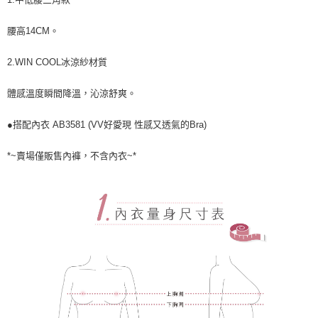
宅配
每筆NT$80，滿NT$1,000(含以上)免運費
腰高14CM。
離島
2.WIN COOL冰涼紗材質
每筆NT$220
付款後門市自取
體感溫度瞬間降溫，沁涼舒爽。
每筆NT$80，滿NT$1,000(含以上)免運費
●搭配內衣 AB3581 (VV好愛現 性感又透氣的Bra)
*~賣場僅販售內褲，不含內衣~*