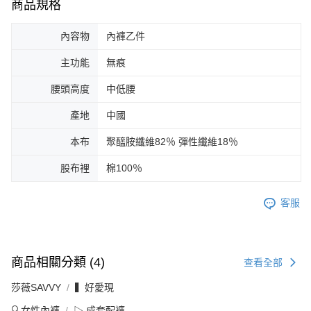
商品規格
內容物
內褲乙件
主功能
無痕
腰頭高度
中低腰
產地
中國
本布
聚醯胺纖維82％ 彈性纖維18％
股布裡
棉100％
客服
商品相關分類 (4)
查看全部
莎薇SAVVY
▍好愛現
🔍女性內褲
▷ 成套配褲