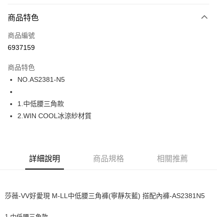
超商取貨付款
商品特色
LINE Pay
商品編號
街口支付
6937159
ATM付款
商品特色
運送方式
NO.AS2381-N5
全家取貨付款
1.中低腰三角款
每筆NT$80，滿NT$1,000(含以上)免運費
2.WIN COOL冰涼紗材質
付款後全家取貨
每筆NT$80，滿NT$1,000(含以上)免運費
7-11取貨付款
詳細說明
商品規格
相關推薦
每筆NT$80，滿NT$1,000(含以上)免運費
付款後7-11取貨
莎薇-VV好愛現 M-LL中低腰三角褲(寧靜灰藍) 搭配內褲-AS2381N5
每筆NT$80，滿NT$1,000(含以上)免運費
1.中低腰三角款