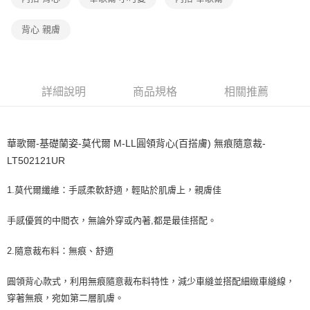
宅配
每筆NT$80，滿NT$1,000(含以上)免運費
背心 親膚
離島
每筆NT$220
付款後門市自取
詳細說明
商品規格
相關推薦
每筆NT$80，滿NT$1,000(含以上)免運費
華歌爾-基礎蘭姿-莫代爾 M-LL圓領背心(百搭膚) 無痕隨意裁-
LT502121UR
1.莫代爾纖維：手感柔軟舒適，輕貼於肌膚上，親膚佳
手感優質的中間衣，無論外穿或內著,都是最佳搭配。
2.隨意裁布料：無痕、舒適
圓領背心款式，利用無痕隨意裁布料特性，減少車縫並搭配細緻車縫線，
穿著無痕，宛如第二層肌膚。