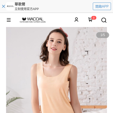
華歌爾
開啟APP
立刻使用官方APP
0
1
/
5