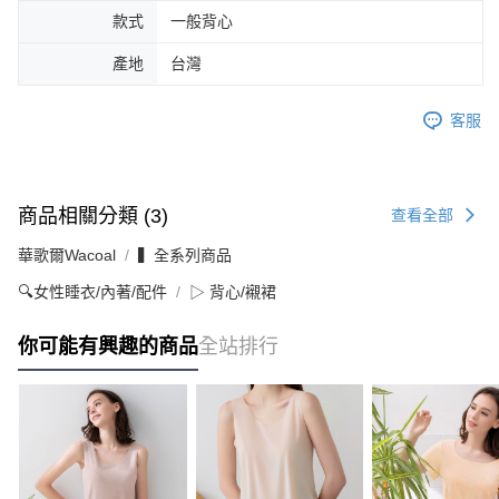
款式
一般背心
產地
台灣
客服
商品相關分類 (3)
查看全部
華歌爾Wacoal
▍全系列商品
🔍女性睡衣/內著/配件
▷ 背心/襯裙
你可能有興趣的商品
全站排行