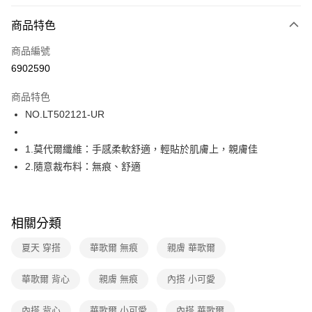
超商取貨付款
商品特色
LINE Pay
商品編號
街口支付
6902590
ATM付款
商品特色
運送方式
NO.LT502121-UR
全家取貨付款
1.莫代爾纖維：手感柔軟舒適，輕貼於肌膚上，親膚佳
每筆NT$80，滿NT$1,000(含以上)免運費
2.隨意裁布料：無痕、舒適
付款後全家取貨
每筆NT$80，滿NT$1,000(含以上)免運費
相關分類
7-11取貨付款
每筆NT$80，滿NT$1,000(含以上)免運費
夏天 穿搭
華歌爾 無痕
親膚 華歌爾
付款後7-11取貨
華歌爾 背心
親膚 無痕
內搭 小可愛
每筆NT$80，滿NT$1,000(含以上)免運費
內搭 背心
華歌爾 小可愛
內搭 華歌爾