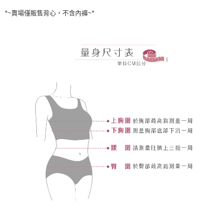
*~賣場僅販售背心，不含內褲~*