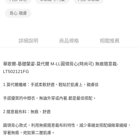
宅配
每筆NT$80，滿NT$1,000(含以上)免運費
背心 親膚
離島
每筆NT$220
付款後門市自取
詳細說明
商品規格
相關推薦
每筆NT$80，滿NT$1,000(含以上)免運費
華歌爾-基礎蘭姿-莫代爾 M-LL圓領背心(時尚可) 無痕隨意裁-
LT502121FG
1.莫代爾纖維：手感柔軟舒適，輕貼於肌膚上，親膚佳
手感優質的中間衣，無論外穿或內著,都是最佳搭配。
2.隨意裁布料：無痕、舒適
圓領背心款式，利用無痕隨意裁布料特性，減少車縫並搭配細緻車縫線，
穿著無痕，宛如第二層肌膚。