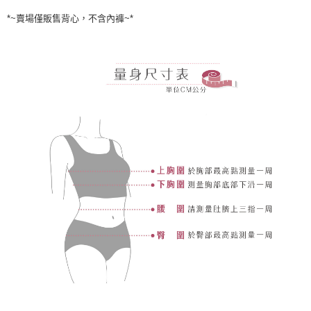
*~賣場僅販售背心，不含內褲~*