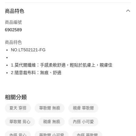
超商取貨付款
商品特色
LINE Pay
商品編號
街口支付
6902589
ATM付款
商品特色
運送方式
NO.LT502121-FG
全家取貨付款
1.莫代爾纖維：手感柔軟舒適，輕貼於肌膚上，親膚佳
每筆NT$80，滿NT$1,000(含以上)免運費
2.隨意裁布料：無痕、舒適
付款後全家取貨
每筆NT$80，滿NT$1,000(含以上)免運費
相關分類
7-11取貨付款
每筆NT$80，滿NT$1,000(含以上)免運費
夏天 穿搭
華歌爾 無痕
親膚 華歌爾
付款後7-11取貨
華歌爾 背心
親膚 無痕
內搭 小可愛
每筆NT$80，滿NT$1,000(含以上)免運費
內搭 背心
華歌爾 小可愛
內搭 華歌爾