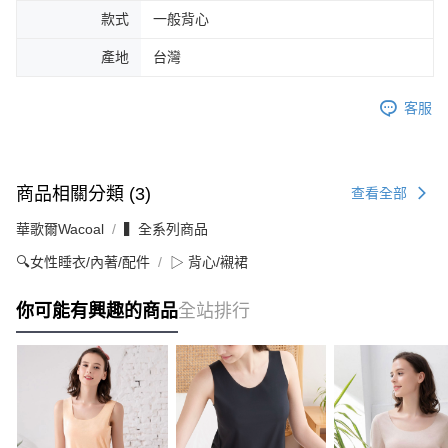
款式
一般背心
產地
台灣
客服
商品相關分類 (3)
查看全部
華歌爾Wacoal
▍全系列商品
🔍女性睡衣/內著/配件
▷ 背心/襯裙
你可能有興趣的商品
全站排行