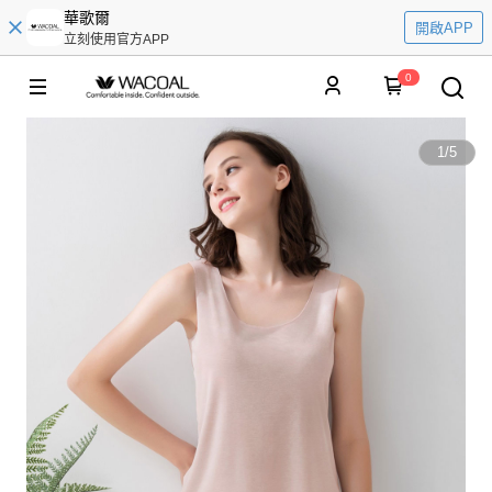
華歌爾
開啟APP
立刻使用官方APP
0
1
/
5