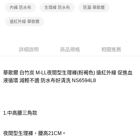
內褲 防水布
生理褲 防水布
防漏 華歌爾
宅配
每筆NT$80，滿NT$1,000(含以上)免運費
遠紅外線 華歌爾
離島
每筆NT$220
付款後門市自取
詳細說明
商品規格
相關推薦
每筆NT$80，滿NT$1,000(含以上)免運費
華歌爾 白竹炭 M-LL夜間型生理褲(粉褐色) 遠紅外線 促進血
液循環 減輕不適 防水布好清洗 NS6594L8
1.中高腰三角款
夜間型生理褲，腰高21CM。