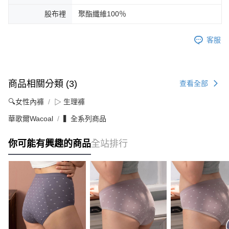
股布裡
聚酯纖維100％
客服
商品相關分類 (3)
查看全部
🔍女性內褲
▷ 生理褲
華歌爾Wacoal
▍全系列商品
你可能有興趣的商品
全站排行