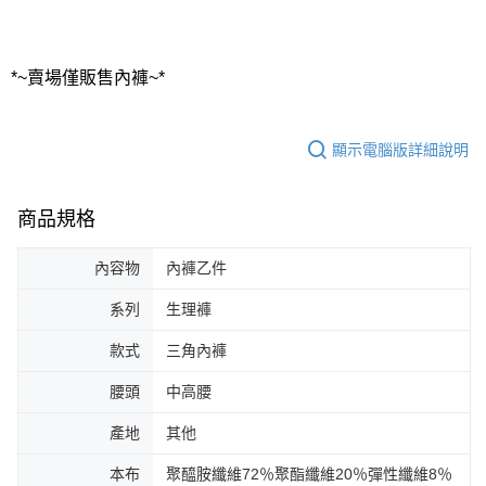
*~賣場僅販售內褲~*
顯示電腦版詳細說明
商品規格
內容物
內褲乙件
系列
生理褲
款式
三角內褲
腰頭
中高腰
產地
其他
本布
聚醯胺纖維72％聚酯纖維20％彈性纖維8％