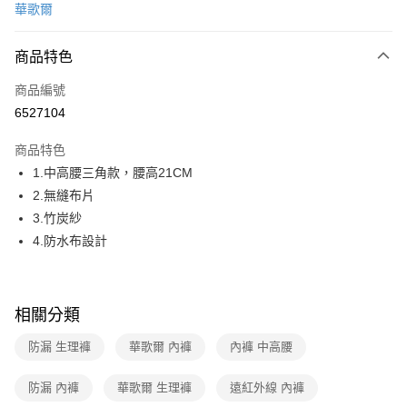
華歌爾
超商取貨付款
商品特色
LINE Pay
商品編號
街口支付
6527104
ATM付款
商品特色
運送方式
1.中高腰三角款，腰高21CM
2.無縫布片
全家取貨付款
3.竹炭紗
每筆NT$80，滿NT$1,000(含以上)免運費
4.防水布設計
付款後全家取貨
每筆NT$80，滿NT$1,000(含以上)免運費
相關分類
7-11取貨付款
每筆NT$80，滿NT$1,000(含以上)免運費
防漏 生理褲
華歌爾 內褲
內褲 中高腰
付款後7-11取貨
防漏 內褲
華歌爾 生理褲
遠紅外線 內褲
每筆NT$80，滿NT$1,000(含以上)免運費