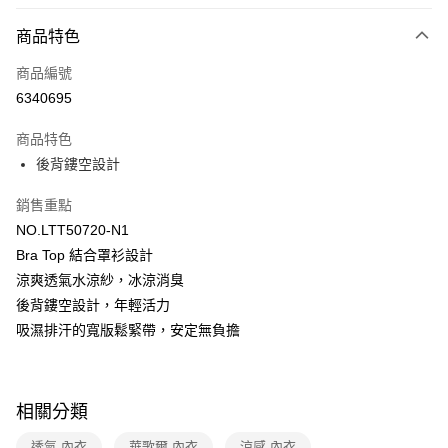
超商取貨付款
商品特色
LINE Pay
商品編號
街口支付
6340695
ATM付款
商品特色
運送方式
後背鏤空設計
全家取貨付款
銷售重點
每筆NT$80，滿NT$1,000(含以上)免運費
NO.LTT50720-N1
Bra Top 結合罩衫設計
付款後全家取貨
涼爽透氣水涼紗，冰涼消臭
每筆NT$80，滿NT$1,000(含以上)免運費
後背鏤空設計，年輕活力
7-11取貨付款
吸濕排汗的寬版鬆緊帶，安定無負擔
每筆NT$80，滿NT$1,000(含以上)免運費
付款後7-11取貨
相關分類
每筆NT$80，滿NT$1,000(含以上)免運費
透氣 內衣
華歌爾 內衣
涼感 內衣