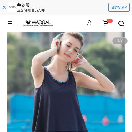
華歌爾
開啟APP
立刻使用官方APP
0
1
/
7