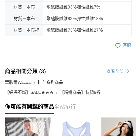
材質－本布一
聚醯胺纖維93％彈性纖維7％
材質－本布二
聚醯胺纖維82％彈性纖維18％
材質－本布裡
聚醯胺纖維73％彈性纖維27％
客服
商品相關分類 (3)
查看全部
華歌爾Wacoal
▍全系列商品
【好評不斷】SALE🔥🔥🔥
【精選商品】特價6折
你可能有興趣的商品
全站排行