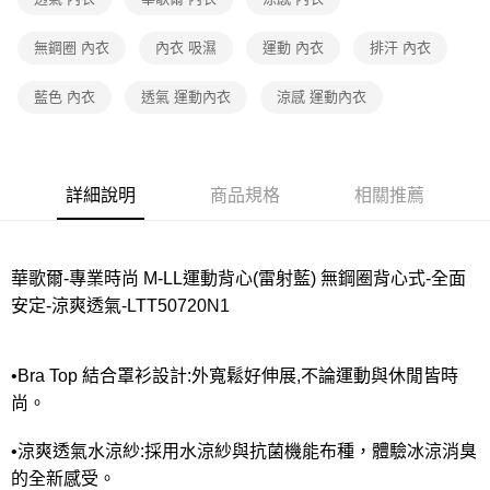
宅配
每筆NT$80，滿NT$1,000(含以上)免運費
無鋼圈 內衣
內衣 吸濕
運動 內衣
排汗 內衣
離島
藍色 內衣
透氣 運動內衣
涼感 運動內衣
每筆NT$220
付款後門市自取
每筆NT$80，滿NT$1,000(含以上)免運費
詳細說明
商品規格
相關推薦
華歌爾-專業時尚 M-LL運動背心(雷射藍) 無鋼圈背心式-全面
安定-涼爽透氣-LTT50720N1
•Bra Top 結合罩衫設計:外寬鬆好伸展,不論運動與休閒皆時
尚。
•涼爽透氣水涼紗:採用水涼紗與抗菌機能布種，體驗冰涼消臭
的全新感受。