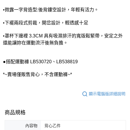
•微露一字背造型:後背鏤空設計，年輕有活力。
•下襬兩段式剪裁，開岔設計，輕透感十足
•罩杯下邊裡 3.3CM 具有吸濕排汗的寬版鬆緊帶，安定之外
還能讓妳在運動流汗後無負擔。
●搭配運動褲 LB530720、LB538819
*~賣場僅販售背心，不含運動褲~*
顯示電腦版詳細說明
商品規格
內容物
背心乙件