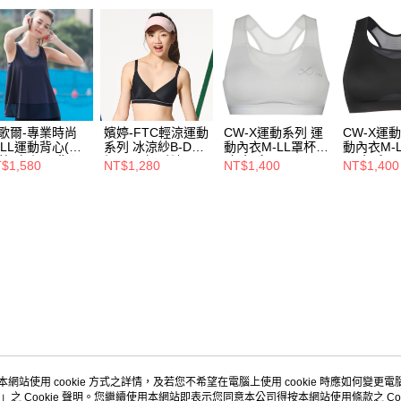
歌爾-專業時尚
嬪婷-FTC輕涼運動
CW-X運動系列 運
CW-X運
-LL運動背心(雷
系列 冰涼紗B-D無
動內衣M-LL罩杯
動內衣M-
藍) 無鋼圈背心
鋼圈內衣(酷涼黑)
(灰色系)
(黑色系)
$1,580
NT$1,280
NT$1,400
NT$1,400
-全面安定-涼爽
BBB315BL
CB9030SG
CB9030B
氣-LTT50720N1
本網站使用 cookie 方式之詳情，及若您不希望在電腦上使用 cookie 時應如何變更電腦的
」之 Cookie 聲明。您繼續使用本網站即表示您同意本公司得按本網站使用條款之 Coo
關於我們
客服資訊