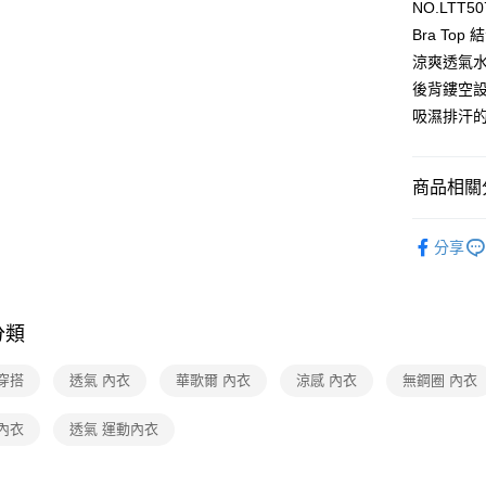
NO.LTT50
Bra To
全家取貨
涼爽透氣
每筆NT$8
後背鏤空
付款後全
吸濕排汗
每筆NT$8
7-11取貨
商品相關分
每筆NT$8
華歌爾Wac
付款後7-1
分享
【好評不斷】
每筆NT$8
🔍女性內
宅配
分類
每筆NT$8
穿搭
透氣 內衣
華歌爾 內衣
涼感 內衣
無鋼圈 內衣
離島
每筆NT$2
內衣
透氣 運動內衣
付款後門
每筆NT$8