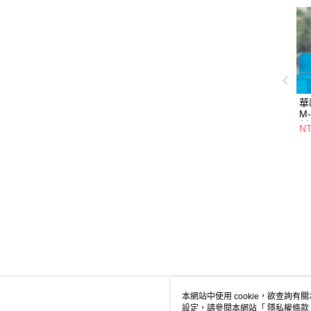
華
M
射
NT
式
透
本網站中使用 cookie，欲查詢有關
設定，請參閱本網站「
隱私權條款