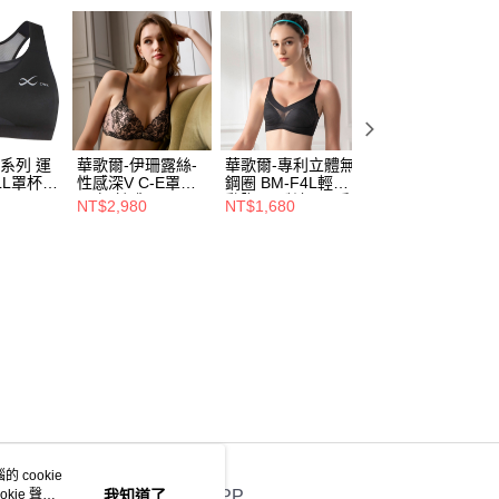
動系列 運
華歌爾-伊珊露絲-
華歌爾-專利立體無
莎薇-透氣 M-3L 
LL罩杯
性感深V C-E罩杯
鋼圈 BM-F4L輕運
動內衣
內衣(魅惑黑)
動胸罩(酷涼黑) 呼
(黑)ATT806BL
NT$2,980
NT$1,680
NT$1,380
L
EB4655BL
吸泡模杯-
NBB202BL
 cookie
kie 聲明
我知道了
官方APP