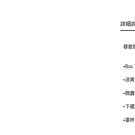
詳細
華歌爾
•B
•涼
•微
•下
•罩