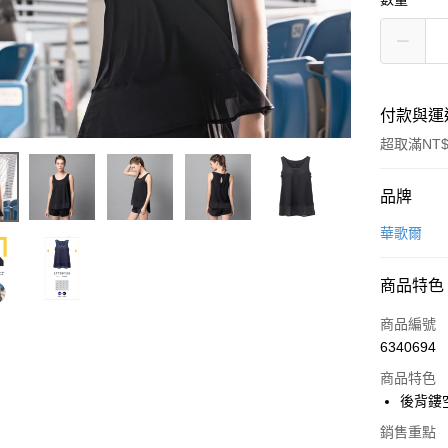
付款與運
超取滿NT$
付款方式
品牌
信用卡一
華歌爾
超商取貨
商品特色
LINE Pay
商品編號
街口支付
6340694
商品特色
ATM付款
後背鏤
銷售重點
運送方式