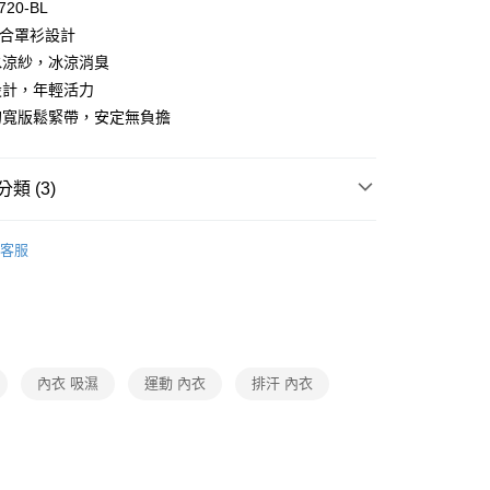
720-BL
p 結合罩衫設計
付款
水涼紗，冰涼消臭
0，滿NT$1,000(含以上)免運費
設計，年輕活力
家取貨
的寬版鬆緊帶，安定無負擔
0，滿NT$1,000(含以上)免運費
付款
類 (3)
0，滿NT$1,000(含以上)免運費
oal
▍全系列商品
1取貨
客服
SALE🔥🔥🔥
【精選商品】特價6折
0，滿NT$1,000(含以上)免運費
衣
▷ 運動內衣/背心/褲
0，滿NT$1,000(含以上)免運費
內衣 吸濕
運動 內衣
排汗 內衣
20
市自取
0，滿NT$1,000(含以上)免運費