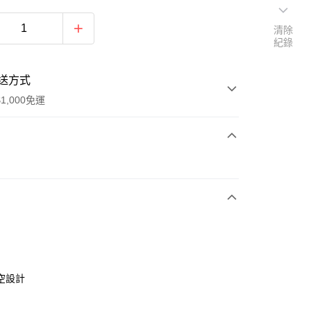
清除
紀錄
送方式
1,000免運
次付款
付款
空設計