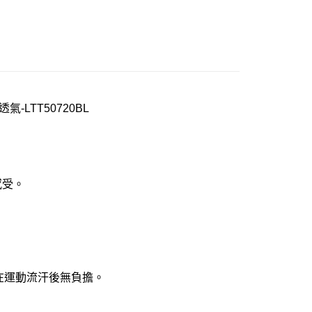
-LTT50720BL
感受。
妳在運動流汗後無負擔。