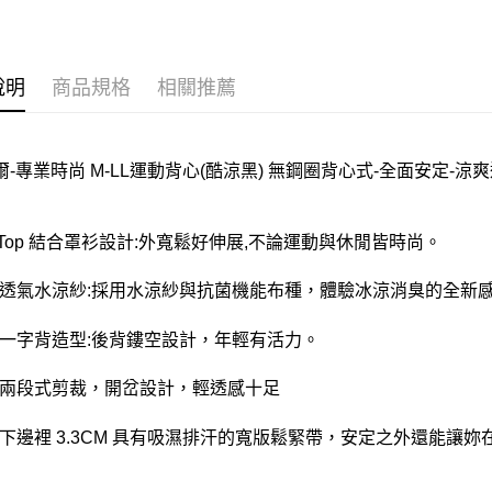
說明
商品規格
相關推薦
-專業時尚 M-LL運動背心(酷涼黑) 無鋼圈背心式-全面安定-涼爽透氣
ra Top 結合罩衫設計:外寬鬆好伸展,不論運動與休閒皆時尚。
爽透氣水涼紗:採用水涼紗與抗菌機能布種，體驗冰涼消臭的全新
露一字背造型:後背鏤空設計，年輕有活力。
襬兩段式剪裁，開岔設計，輕透感十足
杯下邊裡 3.3CM 具有吸濕排汗的寬版鬆緊帶，安定之外還能讓