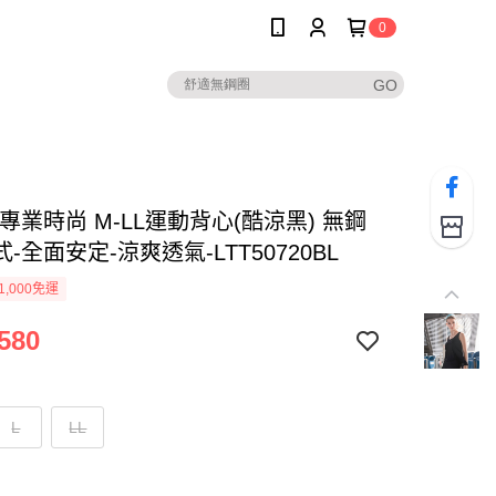
0
專業時尚 M-LL運動背心(酷涼黑) 無鋼
-全面安定-涼爽透氣-LTT50720BL
1,000免運
580
L
LL