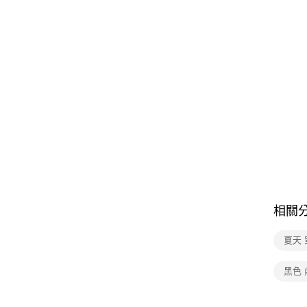
相關
夏天 
黑色 