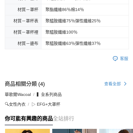
材質－罩杯
聚酯纖維86％棉14％
材質－罩杯表
聚醯胺纖維75％彈性纖維25％
材質－罩杯裡
聚醯胺纖維100％
材質－邊布
聚醯胺纖維63％彈性纖維37％
客服
商品相關分類 (4)
查看全部
華歌爾Wacoal
▍全系列商品
🔍女性內衣
▷ EFG+大罩杯
你可能有興趣的商品
全站排行