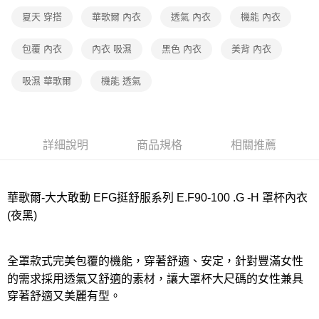
宅配
夏天 穿搭
華歌爾 內衣
透氣 內衣
機能 內衣
每筆NT$80，滿NT$1,000(含以上)免運費
離島
包覆 內衣
內衣 吸濕
黑色 內衣
美背 內衣
每筆NT$220
吸濕 華歌爾
機能 透氣
付款後門市自取
每筆NT$80，滿NT$1,000(含以上)免運費
詳細說明
商品規格
相關推薦
華歌爾-大大敢動 EFG挺舒服系列 E.F90-100 .G -H 罩杯內衣
(夜黑)
全罩款式完美包覆的機能，穿著舒適、安定，針對豐滿女性
的需求採用透氣又舒適的素材，讓大罩杯大尺碼的女性兼具
穿著舒適又美麗有型。