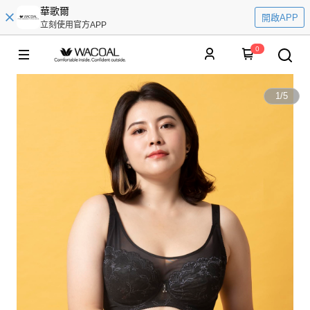
華歌爾
開啟APP
立刻使用官方APP
0
1
/
5