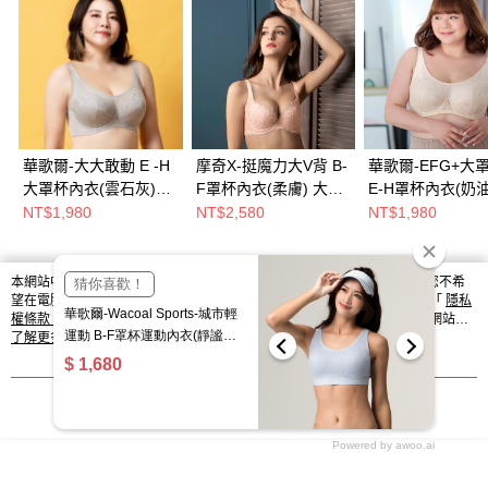
華歌爾-大大敢動 E -H
摩奇X-挺魔力大V背 B-
華歌爾-EFG+大
大罩杯內衣(雲石灰)全
F罩杯內衣(柔膚) 大V
E-H罩杯內衣(奶油
罩式-吸濕透氣
美背 舒適高脅邊 彈力
高脅雙膠片-超安定
NT$1,980
NT$2,580
NT$1,980
NB4071F8
提托 ZB4690SW
NB4071SA
本網站中使用 cookie，欲查詢有關本網站使用 cookie 方式之詳情，及若您不希
熱門標籤
望在電腦上使用 cookie 時應如何變更電腦的 cookie 設定，請參閱本網站「
隱私
權條款
」之 Cookie 聲明。您繼續使用本網站即表示您同意本公司得按本網站使
用條款之 Cookie 聲明使用 cookie。
了解更多 >
我知道了
Powered by awoo.ai