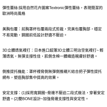
彈性蕾絲:採用自然花卉圖案Textronic彈性蕾絲，表現簡潔的
歐洲時尚風格
美胸包覆：前胸罩杯包覆兩段式剪裁，完美包覆胸部，穩定
不易晃動，鋼圈前低設計舒適不壓迫。
3D立體透氣裡打：日本進口超薄3D立體三明治空氣裡打~ 輕
薄透氣，無彈支撐性佳，肌側含棉一體織造親膚好舒適。
側推提托機能：罩杯裡脅側無彈側推襯片結合把子彈性提托
網布，塑造胸部集中提高的效果。
安定支撐：(1)採用寬鋼圈~脅邊不壓迫二段式做法，穿著安定
舒適。(2)雙BONE設計~加強脅邊支撐性與安定性。