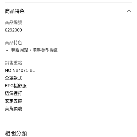
超商取貨付款
商品特色
LINE Pay
商品編號
街口支付
6292009
ATM付款
商品特色
運送方式
豐胸圓潤，調整美型機能
全家取貨付款
銷售重點
每筆NT$80，滿NT$1,000(含以上)免運費
NO.NB4071-BL
全罩款式
付款後全家取貨
EFG挺舒服
每筆NT$80，滿NT$1,000(含以上)免運費
透氣裡打
7-11取貨付款
安定支撐
每筆NT$80，滿NT$1,000(含以上)免運費
美背顯瘦
付款後7-11取貨
每筆NT$80，滿NT$1,000(含以上)免運費
相關分類