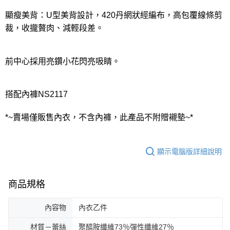
顯瘦美背：U型美背設計，420丹網狀經編布，高包覆線條剪
裁，收攏贅肉、減輕段差。
前中心採用亮鑽小花閃亮吸睛。
搭配內褲NS2117
*~賣場僅販售內衣，不含內褲，此產品不附贈襯墊~*
顯示電腦版詳細說明
商品規格
內容物
內衣乙件
材質－蕾絲
聚醯胺纖維73％彈性纖維27％