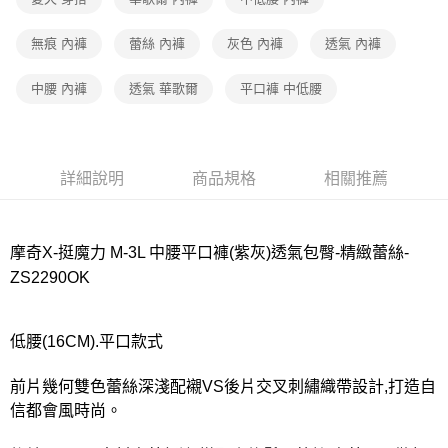
宅配
每筆NT$80，滿NT$1,000(含以上)免運費
無痕 內褲
蕾絲 內褲
灰色 內褲
透氣 內褲
離島
中腰 內褲
透氣 華歌爾
平口褲 中低腰
每筆NT$220
付款後門市自取
每筆NT$80，滿NT$1,000(含以上)免運費
詳細說明
商品規格
相關推薦
摩奇X-挺魔力 M-3L 中腰平口褲(紫灰)透氣包臀-精緻蕾絲-
ZS2290OK
低腰(16CM).平口款式
前片幾何雙色蕾絲深淺配襯VS後片交叉刺繡織帶設計,打造自
信都會風時尚。