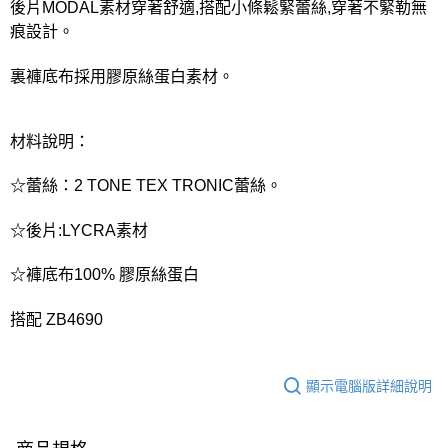
後片MODAL素材穿著舒適,搭配小條鬆緊蕾絲,穿著不緊勒無
痕設計。
裏褲底布採用膠原絲蛋白素材。
材料說明：
☆蕾絲：2 TONE TEX TRONIC蕾絲。
☆後片:LYCRA素材
☆褲底布100% 膠原絲蛋白
搭配 ZB4690
顯示電腦版詳細說明