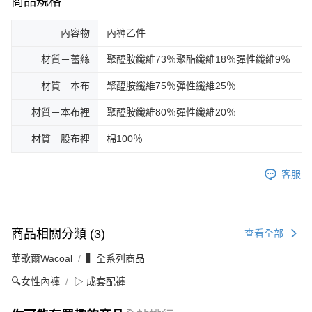
商品規格
內容物
內褲乙件
材質－蕾絲
聚醯胺纖維73％聚酯纖維18％彈性纖維9％
材質－本布
聚醯胺纖維75％彈性纖維25％
材質－本布裡
聚醯胺纖維80％彈性纖維20％
材質－股布裡
棉100％
客服
商品相關分類 (3)
查看全部
華歌爾Wacoal
▍全系列商品
🔍女性內褲
▷ 成套配褲