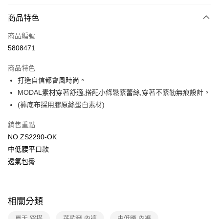
超商取貨付款
商品特色
LINE Pay
商品編號
街口支付
5808471
ATM付款
商品特色
運送方式
打造自信都會風時尚。
MODAL素材穿著舒適,搭配小條鬆緊蕾絲,穿著不緊勒無痕設計。
全家取貨付款
(褲底布採用膠原絲蛋白素材)
每筆NT$80，滿NT$1,000(含以上)免運費
銷售重點
付款後全家取貨
NO.ZS2290-OK
每筆NT$80，滿NT$1,000(含以上)免運費
中低腰平口款
7-11取貨付款
透氣包臀
每筆NT$80，滿NT$1,000(含以上)免運費
付款後7-11取貨
相關分類
每筆NT$80，滿NT$1,000(含以上)免運費
夏天 穿搭
華歌爾 內褲
中低腰 內褲