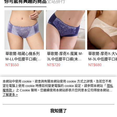
你可能有興趣的商品
全站排行
華歌爾-暗藏心機系列
華歌爾-摩奇X-魔翼 M-
華歌爾-摩奇X-大
M-LL中低腰平口褲(卉
3L中低腰平口褲(未來
M-3L中低腰平口
鑽紫) 搭配內褲-
暮紫) ZS2281VU
麻膚) 搭配內褲-
NT$550
NT$720
NT$680
NS7354V6
ZS2289SZ
本網站中使用 cookie，欲查詢有關本網站使用 cookie 方式之詳情，及若您不希
熱門標籤
望在電腦上使用 cookie 時應如何變更電腦的 cookie 設定，請參閱本網站「
隱私
權條款
」之 Cookie 聲明。您繼續使用本網站即表示您同意本公司得按本網站使
用條款之 Cookie 聲明使用 cookie。
了解更多 >
我知道了