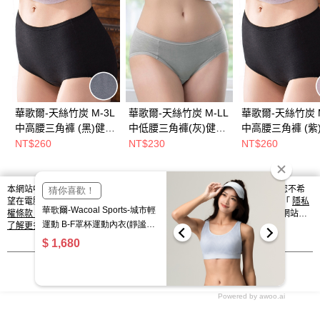
華歌爾-天絲竹炭 M-3L
華歌爾-天絲竹炭 M-LL
華歌爾-天絲竹炭 M
中高腰三角褲 (黑)健康
中低腰三角褲(灰)健康
中高腰三角褲 (紫
環保單品褲-
環保單品褲-
環保單品褲-
NT$260
NT$230
NT$260
NS5174NN
NS5171FD
NS5174OU
本網站中使用 cookie，欲查詢有關本網站使用 cookie 方式之詳情，及若您不希
熱門標籤
望在電腦上使用 cookie 時應如何變更電腦的 cookie 設定，請參閱本網站「
隱私
權條款
」之 Cookie 聲明。您繼續使用本網站即表示您同意本公司得按本網站使
用條款之 Cookie 聲明使用 cookie。
了解更多 >
我知道了
Powered by awoo.ai