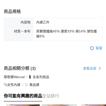
商品規格
內容物
內褲乙件
材質－本布
萊賽爾纖維45％ 嫘縈33％ 棉14％ 彈性纖
維8％
客服
商品相關分類 (3)
查看全部
華歌爾Wacoal
▍全系列商品
🔍女性內褲
▷ 單品褲
你可能有興趣的商品
全站排行