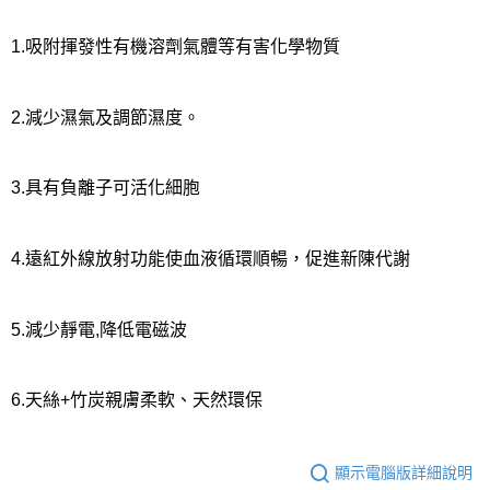
1.吸附揮發性有機溶劑氣體等有害化學物質
2.減少濕氣及調節濕度。
3.具有負離子可活化細胞
4.遠紅外線放射功能使血液循環順暢，促進新陳代謝
5.減少靜電,降低電磁波
6.天絲+竹炭親膚柔軟、天然環保
顯示電腦版詳細說明