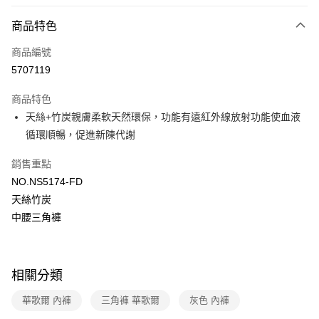
超商取貨付款
商品特色
LINE Pay
商品編號
街口支付
5707119
ATM付款
商品特色
運送方式
天絲+竹炭親膚柔軟天然環保，功能有遠紅外線放射功能使血液
循環順暢，促進新陳代謝
全家取貨付款
每筆NT$80，滿NT$1,000(含以上)免運費
銷售重點
NO.NS5174-FD
付款後全家取貨
天絲竹炭
每筆NT$80，滿NT$1,000(含以上)免運費
中腰三角褲
7-11取貨付款
每筆NT$80，滿NT$1,000(含以上)免運費
付款後7-11取貨
相關分類
每筆NT$80，滿NT$1,000(含以上)免運費
華歌爾 內褲
三角褲 華歌爾
灰色 內褲