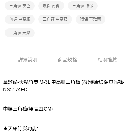
宅配
三角褲 灰色
環保 內褲
三角褲 環保
每筆NT$80，滿NT$1,000(含以上)免運費
內褲 中高腰
三角褲 中高腰
環保 華歌爾
離島
每筆NT$220
三角褲 天絲
付款後門市自取
每筆NT$80，滿NT$1,000(含以上)免運費
詳細說明
商品規格
相關推薦
華歌爾-天絲竹炭 M-3L 中高腰三角褲 (灰)健康環保單品褲-
NS5174FD
中腰三角褲(腰高21CM)
★天絲竹炭功能: