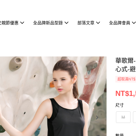
父親節優惠
全品牌新品型錄
部落文章
全品牌會員
華歌爾-
心式-避
超取滿NT$
NT$1,
尺寸
M
數量