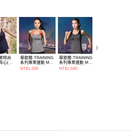
業時尚
華歌爾-TRAINING
華歌爾-TRAINING
華歌爾-專業運動
動背心(能
系列專業運動 M-
系列專業運動 M-
配系列 M-LL專業
鋼圈背心
LL 背心(鐵人灰)
LL 背心(競技藍)
好動短褲(搖滾黑)
NT$1,580
NT$1,580
NT$1,280
菌-
LTT53517FW
LTT53517NZ
LB530223BL
2NJ