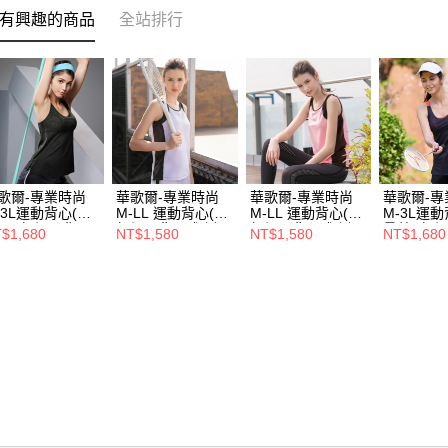
有興趣的商品
全站排行
歌爾-專業時尚
華歌爾-專業時尚
華歌爾-專業時尚
華歌爾-專
-3L運動背心(動
M-LL 運動背心(紫)
M-LL 運動背心(粉)
M-3L運
黑) 無鋼圈背心
無鋼圈背心式-避震
無鋼圈背心式-避震
量藍) 無
$1,680
NT$1,580
NT$1,580
NT$1,680
-涼感抑菌-
舒適-
舒適-
式-涼感抑
T58122BL
LTT51319PW
LTT51319MC
LTT5812