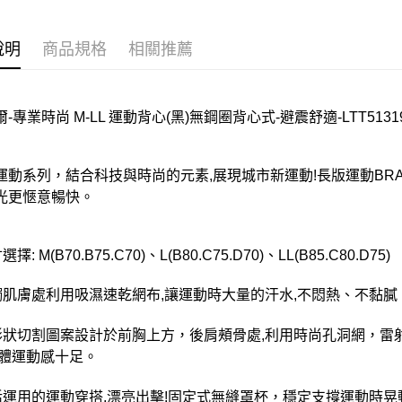
說明
商品規格
相關推薦
-專業時尚 M-LL 運動背心(黑)無鋼圈背心式-避震舒適-LTT5131
運動系列，結合科技與時尚的元素,展現城市新運動!長版運動BRA
光更愜意暢快。
擇: M(B70.B75.C70)、L(B80.C75.D70)、LL(B85.C80.D75)
觸肌膚處利用吸濕速乾網布,讓運動時大量的汗水,不悶熱、不黏膩
形狀切割圖案設計於前胸上方，後肩頰骨處,利用時尚孔洞網，雷
整體運動感十足。
活運用的運動穿搭,漂亮出擊!固定式無縫罩杯，穩定支撐運動時晃