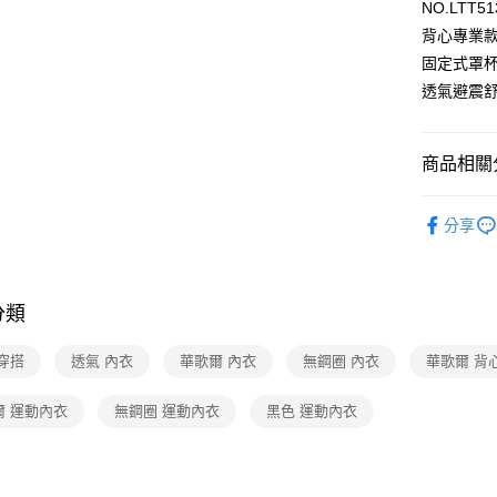
NO.LTT51
背心專業
全家取貨
固定式罩
每筆NT$8
透氣避震
付款後全
每筆NT$8
商品相關分
7-11取貨
華歌爾Wac
每筆NT$8
分享
【好評不斷】
付款後7-1
🔍女性內
每筆NT$8
分類
宅配
每筆NT$8
穿搭
透氣 內衣
華歌爾 內衣
無鋼圈 內衣
華歌爾 背
離島
爾 運動內衣
無鋼圈 運動內衣
黑色 運動內衣
每筆NT$2
付款後門
每筆NT$8