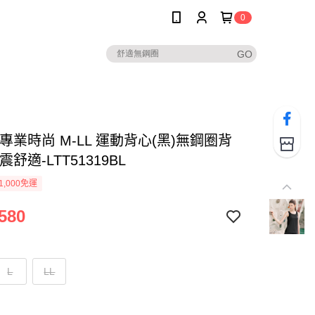
0
專業時尚 M-LL 運動背心(黑)無鋼圈背
震舒適-LTT51319BL
1,000免運
580
L
LL