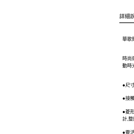
詳細
華歌爾
時尚
動時
●尺寸選
●接
●菱
計,
●靈