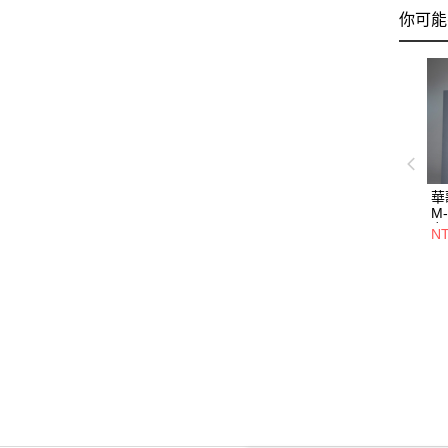
你可能
華
M
力
NT
式
LT