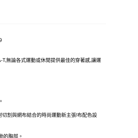
9
-T,無論各式運動或休閒提供最佳的穿著感,讓運
。
射切割與網布結合的時尚運動新主張!布配色設
動的胸部。