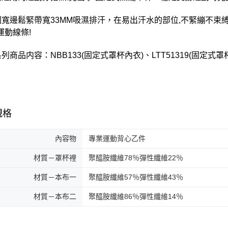
圍寬邊鬆緊帶寬33MM吸濕排汗，在易出汗水的部位,不緊繃不束
運動線條!
列商品内容：NBB133(固定式罩杯內衣)、LTT51319(固定式罩杯
規格
內容物
專業運動背心乙件
材質－罩杯裡
聚醯胺纖維78％彈性纖維22％
材質－本布一
聚醯胺纖維57％彈性纖維43％
材質－本布二
聚醯胺纖維86％彈性纖維14％