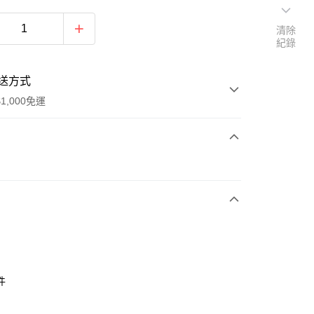
清除
紀錄
送方式
1,000免運
次付款
付款
件