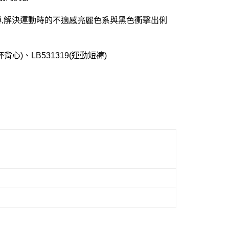
縛,解決運動時的不適感亮麗色系與黑色衝擊出俐
背心)、LB531319(運動短褲)