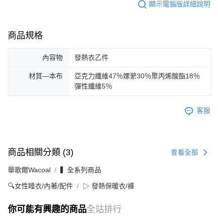
顯示電腦版詳細說明
商品規格
內容物
發熱衣乙件
材質—本布
亞克力纖維47％嫘縈30％聚丙烯酸酯18％
彈性纖維5％
客服
商品相關分類 (3)
查看全部
華歌爾Wacoal
▍全系列商品
🔍女性睡衣/內著/配件
▷ 發熱保暖衣/褲
你可能有興趣的商品
全站排行