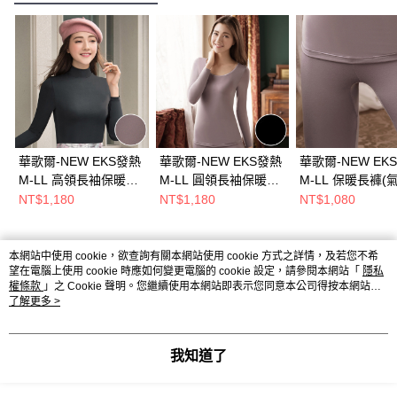
華歌爾-NEW EKS發熱
華歌爾-NEW EKS發熱
華歌爾-NEW EK
M-LL 高領長袖保暖衣
M-LL 圓領長袖保暖衣
M-LL 保暖長褲(
(紫)保暖舒適居家-日本
(黑)保暖舒適居家-日本
紫)保暖舒適居家
NT$1,180
NT$1,180
NT$1,080
發熱紗-升級發熱-
發熱紗-升級發熱-
發熱紗-升級發熱
LT299517OU
LT299417BL
LB299317OU
本網站中使用 cookie，欲查詢有關本網站使用 cookie 方式之詳情，及若您不希
熱門標籤
望在電腦上使用 cookie 時應如何變更電腦的 cookie 設定，請參閱本網站「
隱私
權條款
」之 Cookie 聲明。您繼續使用本網站即表示您同意本公司得按本網站使
用條款之 Cookie 聲明使用 cookie。
了解更多 >
我知道了