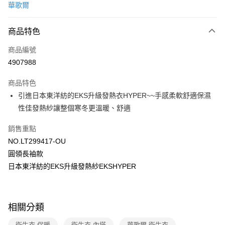
華歌爾
超商取貨付款
商品特色
LINE Pay
商品編號
街口支付
4907988
ATM付款
商品特色
運送方式
引進日本東洋紡的EKS升級發熱衣HYPER~~手感柔軟舒適保濕
性佳發熱紗讓整個寒冬更溫暖、舒適
全家取貨付款
每筆NT$80，滿NT$1,000(含以上)免運費
銷售重點
NO.LT299417-OU
付款後全家取貨
圓領長袖款
每筆NT$80，滿NT$1,000(含以上)免運費
日本東洋紡的EKS升級發熱紗EKSHYPER
7-11取貨付款
每筆NT$80，滿NT$1,000(含以上)免運費
付款後7-11取貨
相關分類
每筆NT$80，滿NT$1,000(含以上)免運費
衛生衣 保暖
衛生衣 內搭
華歌爾 衛生衣