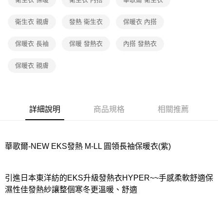
宅配
衛生衣 親膚
發熱 衛生衣
保暖衣 內搭
每筆NT$80，滿NT$1,000(含以上)免運費
保暖衣 長袖
保暖 發熱衣
內搭 發熱衣
離島
每筆NT$220
保暖衣 親膚
付款後門市自取
每筆NT$80，滿NT$1,000(含以上)免運費
詳細說明
商品規格
相關推薦
華歌爾-NEW EKS發熱 M-LL 圓領長袖保暖衣(紫)
引進日本東洋紡的EKS升級發熱衣HYPER~~手感柔軟舒適保
濕性佳發熱紗讓整個寒冬更溫暖、舒適