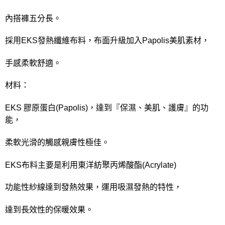
宅配
每筆NT$80，滿NT$1,000(含以上)免運費
內搭褲五分長。
離島
採用EKS發熱纖維布料，布面升級加入Papolis美肌素材，
每筆NT$220
手感柔軟舒適。
付款後門市自取
每筆NT$80，滿NT$1,000(含以上)免運費
材料：
EKS 膠原蛋白(Papolis)，達到『保濕、美肌、護膚』的功
能，
柔軟光滑的觸感親膚性極佳。
EKS布料主要是利用東洋紡聚丙烯酸酯(Acrylate)
功能性紗線達到發熱效果，運用吸濕發熱的特性，
達到長效性的保暖效果。