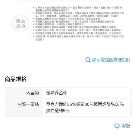
顯示電腦版詳細說明
商品規格
內容物
發熱褲乙件
材質—蕾絲
亞克力纖維55％嫘縈30％聚丙烯酸酯10％
彈性纖維5％
客服