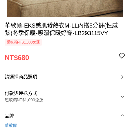
華歌爾-EKS美肌發熱衣M-LL內搭5分褲(性感
紫)冬季保暖-吸濕保暖好穿-LB293115VY
超取滿NT$1,000免運
NT$680
請選擇商品選項
付款與運送方式
超取滿NT$1,000免運
付款方式
品牌
信用卡一次付款
華歌爾