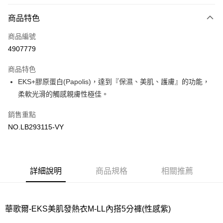
超商取貨付款
商品特色
LINE Pay
商品編號
街口支付
4907779
ATM付款
商品特色
運送方式
EKS+膠原蛋白(Papolis)，達到『保濕、美肌、護膚』的功能，
柔軟光滑的觸感親膚性極佳。
全家取貨付款
每筆NT$80，滿NT$1,000(含以上)免運費
銷售重點
NO.LB293115-VY
付款後全家取貨
每筆NT$80，滿NT$1,000(含以上)免運費
7-11取貨付款
詳細說明
商品規格
相關推薦
每筆NT$80，滿NT$1,000(含以上)免運費
付款後7-11取貨
每筆NT$80，滿NT$1,000(含以上)免運費
華歌爾-EKS美肌發熱衣M-LL內搭5分褲(性感紫)