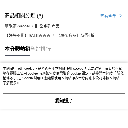
商品相關分類 (3)
查看全部
華歌爾Wacoal
▍全系列商品
【好評不斷】SALE🔥🔥🔥
【精選商品】特價6折
本分類熱銷
全站排行
本網站中使用 cookie，欲查詢有關本網站使用 cookie 方式之詳情，及若您不希
熱門標籤
望在電腦上使用 cookie 時應如何變更電腦的 cookie 設定，請參閱本網站「
隱私
權條款
」之 Cookie 聲明。您繼續使用本網站即表示您同意本公司得按本網站使
用條款之 Cookie 聲明使用 cookie。
了解更多 >
我知道了