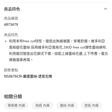
超商取貨付款
商品特色
LINE Pay
商品編號
街口支付
4873479
ATM付款
商品特色
運送方式
利用本布free cut特性，營造出無痕裾圍，穿著舒適。維多利亞
風格緹花蕾絲:採用維多利亞風格花,280D free cut彈性蕾絲網布,
全家取貨付款
利用裁切營造出花瓣式下襬，搭配上緣蕾絲花邊,上下呼應，復古
每筆NT$80，滿NT$1,000(含以上)免運費
典雅風華再現。
付款後全家取貨
銷售重點
每筆NT$80，滿NT$1,000(含以上)免運費
NS3676CR-嚴選蕾絲-透氣包臀
7-11取貨付款
每筆NT$80，滿NT$1,000(含以上)免運費
付款後7-11取貨
相關分類
每筆NT$80，滿NT$1,000(含以上)免運費
華歌爾 內褲
無痕 內褲
蕾絲 內褲
透氣 內褲