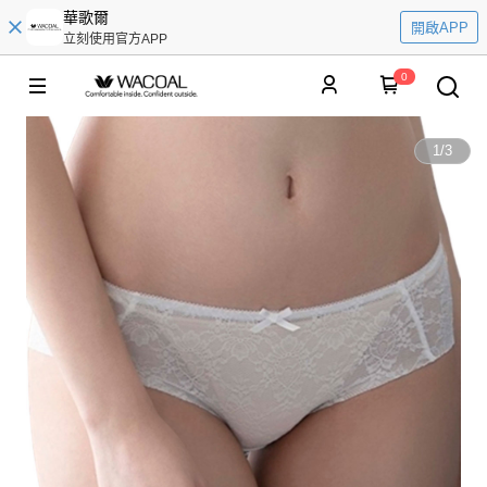
華歌爾
開啟APP
立刻使用官方APP
0
1
/
3