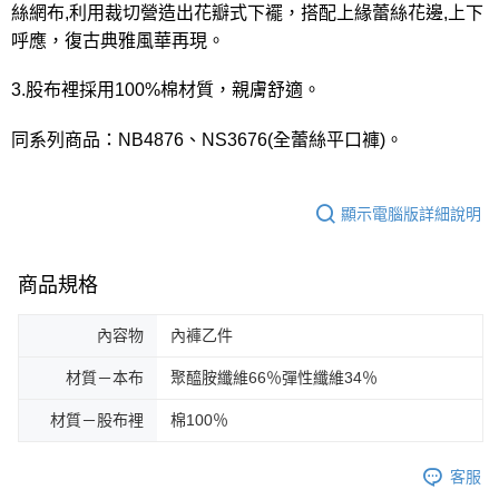
絲網布,利用裁切營造出花瓣式下襬，搭配上緣蕾絲花邊,上下
呼應，復古典雅風華再現。
3.股布裡採用100%棉材質，親膚舒適。
同系列商品：NB4876、NS3676(全蕾絲平口褲)。
顯示電腦版詳細說明
商品規格
內容物
內褲乙件
材質－本布
聚醯胺纖維66％彈性纖維34％
材質－股布裡
棉100％
客服