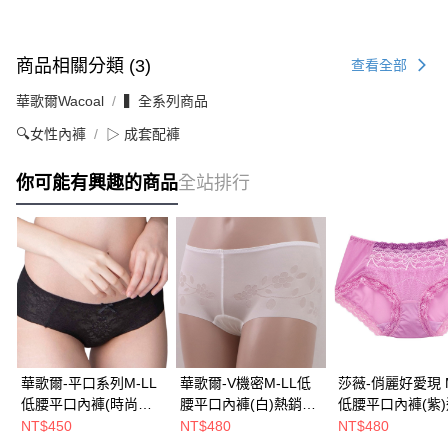
商品相關分類 (3)
查看全部
華歌爾Wacoal
▍全系列商品
🔍女性內褲
▷ 成套配褲
你可能有興趣的商品
全站排行
華歌爾-平口系列M-LL
華歌爾-V機密M-LL低
莎薇-俏麗好愛現 M
低腰平口內褲(時尚黑)
腰平口內褲(白)熱銷經
低腰平口內褲(紫
簡潔百搭不走光-必備
典款-完美無痕-後片深
包臀-AS2473UJ
NT$450
NT$480
NT$480
基本款NS3676BL
V剪裁NS1601CR