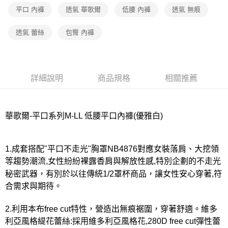
宅配
平口 內褲
透氣 華歌爾
低腰 內褲
透氣 無痕
每筆NT$80，滿NT$1,000(含以上)免運費
透氣 蕾絲
包臀 內褲
離島
每筆NT$220
付款後門市自取
詳細說明
商品規格
相關推薦
每筆NT$80，滿NT$1,000(含以上)免運費
華歌爾-平口系列M-LL 低腰平口內褲(優雅白)
1.成套搭配"平口不走光"胸罩NB4876對應女裝落肩、大挖領
等趨勢潮流,女性紛紛裸露香肩與解放性感,特別企劃的不走光
秘密武器，有別於以往傳統1/2罩杯商品，讓女性安心穿著,符
合需求與期待。
2.利用本布free cut特性，營造出無痕裾圍，穿著舒適。維多
利亞風格緹花蕾絲:採用維多利亞風格花,280D free cut彈性蕾