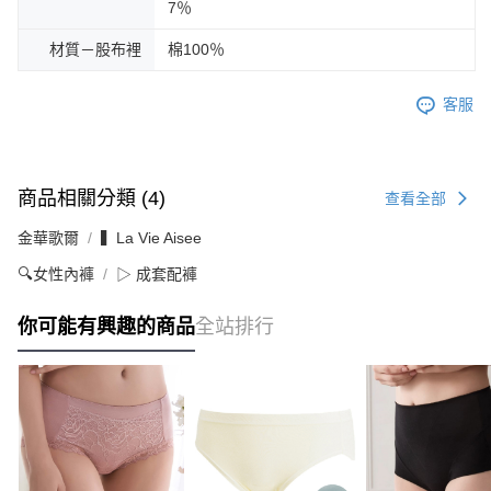
7％
材質－股布裡
棉100％
客服
商品相關分類 (4)
查看全部
金華歌爾
▍La Vie Aisee
🔍女性內褲
▷ 成套配褲
你可能有興趣的商品
全站排行