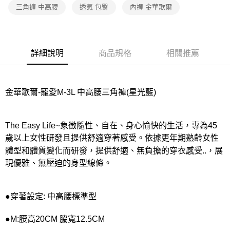
宅配
三角褲 中高腰
透氣 包臀
內褲 金華歌爾
每筆NT$80，滿NT$1,000(含以上)免運費
離島
每筆NT$220
詳細說明
商品規格
相關推薦
付款後門市自取
每筆NT$80，滿NT$1,000(含以上)免運費
金華歌爾-寵愛M-3L 中高腰三角褲(星光藍)
The Easy Life~象徵隨性、自在、身心愉快的生活，專為45
歲以上女性研發且提供舒適穿著感受。依據更年期熟齡女性
體型和體質變化而研發，提供舒適、無負擔的穿衣感受..，展
現優雅、無壓迫的身型線條。
●穿著設定: 中高腰標準型
●M:腰高20CM 脇寬12.5CM