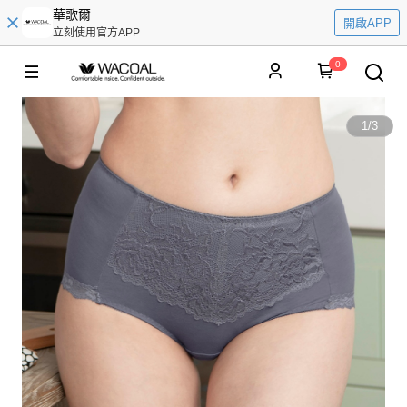
華歌爾
開啟APP
立刻使用官方APP
0
1
/
3