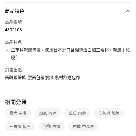
超商取貨付款
商品特色
LINE Pay
商品編號
街口支付
4832103
ATM付款
商品特色
運送方式
主布料親膚包覆，使用日本進口含棉絲蛋白加工素材，親膚手感
極佳
全家取貨付款
每筆NT$80，滿NT$1,000(含以上)免運費
銷售重點
高齡順齡族-腰高包覆腹部-素材舒適包臀
付款後全家取貨
每筆NT$80，滿NT$1,000(含以上)免運費
7-11取貨付款
相關分類
每筆NT$80，滿NT$1,000(含以上)免運費
夏天 穿搭
透氣 內褲
藍色 內褲
三角褲 透氣
付款後7-11取貨
每筆NT$80，滿NT$1,000(含以上)免運費
三角褲 藍色
包臀 內褲
內褲 中高腰