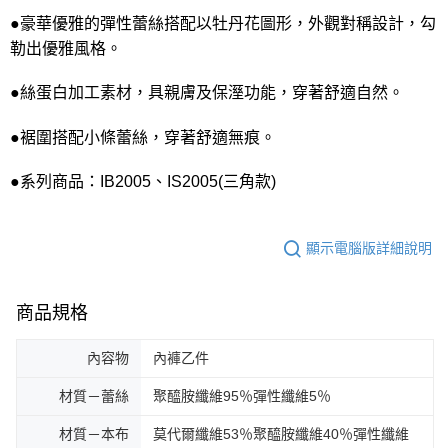
●豪華優雅的彈性蕾絲搭配以牡丹花圖形，外觀對稱設計，勾
勒出優雅風格。
●絲蛋白加工素材，具親膚及保溼功能，穿著舒適自然。
●裾圍搭配小條蕾絲，穿著舒適無痕。
●系列商品：IB2005、IS2005(三角款)
顯示電腦版詳細說明
商品規格
內容物
內褲乙件
材質－蕾絲
聚醯胺纖維95％彈性纖維5％
材質－本布
莫代爾纖維53％聚醯胺纖維40％彈性纖維