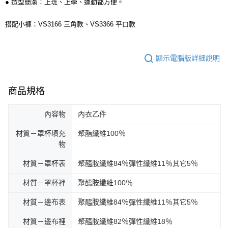
● 造型簡潔：上班、上學、運動都方便。
搭配小褲：VS3166 三角款、VS3366 平口款
顯示電腦版詳細說明
商品規格
內容物
內衣乙件
材質－罩杯填充
聚酯纖維100％
物
材質－罩杯表
聚醯胺纖維84％彈性纖維11％其它5％
材質－罩杯裡
聚醯胺纖維100％
材質－邊布表
聚醯胺纖維84％彈性纖維11％其它5％
材質－邊布裡
聚醯胺纖維82％彈性纖維18％