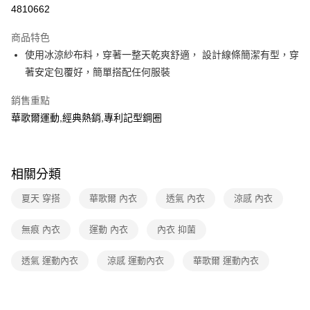
超商取貨付款
4810662
LINE Pay
商品特色
街口支付
使用冰涼紗布料，穿著一整天乾爽舒適， 設計線條簡潔有型，穿
著安定包覆好，簡單搭配任何服裝
ATM付款
銷售重點
運送方式
華歌爾運動,經典熱銷,專利記型鋼圈
全家取貨付款
每筆NT$80，滿NT$1,000(含以上)免運費
相關分類
付款後全家取貨
每筆NT$80，滿NT$1,000(含以上)免運費
夏天 穿搭
華歌爾 內衣
透氣 內衣
涼感 內衣
7-11取貨付款
無痕 內衣
運動 內衣
內衣 抑菌
每筆NT$80，滿NT$1,000(含以上)免運費
透氣 運動內衣
涼感 運動內衣
華歌爾 運動內衣
付款後7-11取貨
每筆NT$80，滿NT$1,000(含以上)免運費