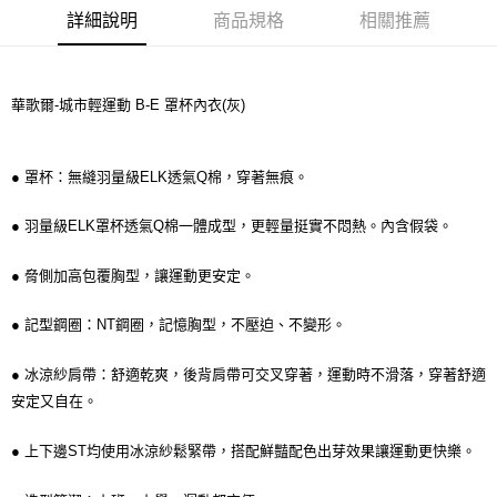
宅配
詳細說明
商品規格
相關推薦
每筆NT$80，滿NT$1,000(含以上)免運費
離島
每筆NT$220
華歌爾-城市輕運動 B-E 罩杯內衣(灰)
付款後門市自取
每筆NT$80，滿NT$1,000(含以上)免運費
● 罩杯：無縫羽量級ELK透氣Q棉，穿著無痕。
● 羽量級ELK罩杯透氣Q棉一體成型，更輕量挺實不悶熱。內含假袋。
● 脅側加高包覆胸型，讓運動更安定。
● 記型鋼圈：NT鋼圈，記憶胸型，不壓迫、不變形。
● 冰涼紗肩帶：舒適乾爽，後背肩帶可交叉穿著，運動時不滑落，穿著舒適
安定又自在。
● 上下邊ST均使用冰涼紗鬆緊帶，搭配鮮豔配色出芽效果讓運動更快樂。