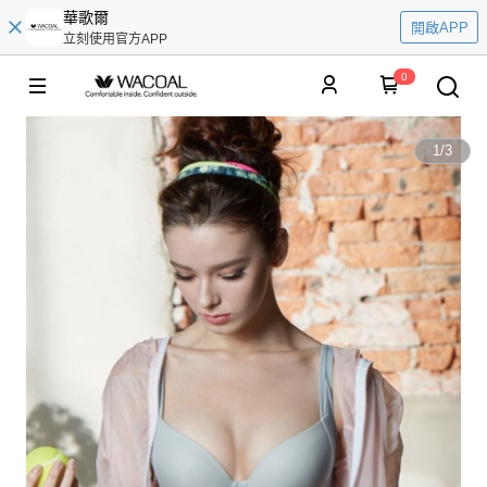
華歌爾
開啟APP
立刻使用官方APP
0
1
/
3