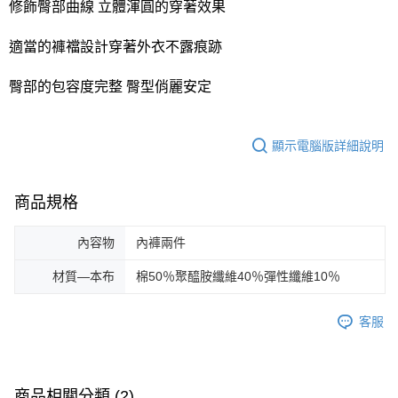
修飾臀部曲線 立體渾圓的穿著效果
適當的褲襠設計穿著外衣不露痕跡
臀部的包容度完整 臀型俏麗安定
顯示電腦版詳細說明
商品規格
內容物
內褲兩件
材質—本布
棉50％聚醯胺纖維40％彈性纖維10％
客服
商品相關分類 (2)