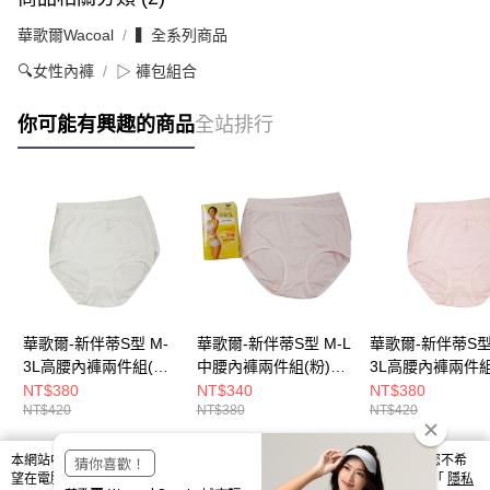
華歌爾Wacoal
▍全系列商品
🔍女性內褲
▷ 褲包組合
你可能有興趣的商品
全站排行
華歌爾-新伴蒂S型 M-
華歌爾-新伴蒂S型 M-L
華歌爾-新伴蒂S型
3L高腰內褲兩件組(白)
中腰內褲兩件組(粉)吸
3L高腰內褲兩件組
吸濕排汗-包覆透氣
濕排汗-包覆透氣
吸濕排汗-包覆透
NT$380
NT$340
NT$380
NT$420
NT$380
NT$420
NS3123Q CR
NS3122Q LP
NS3123Q LP
本網站中使用 cookie，欲查詢有關本網站使用 cookie 方式之詳情，及若您不希
熱門標籤
望在電腦上使用 cookie 時應如何變更電腦的 cookie 設定，請參閱本網站「
隱私