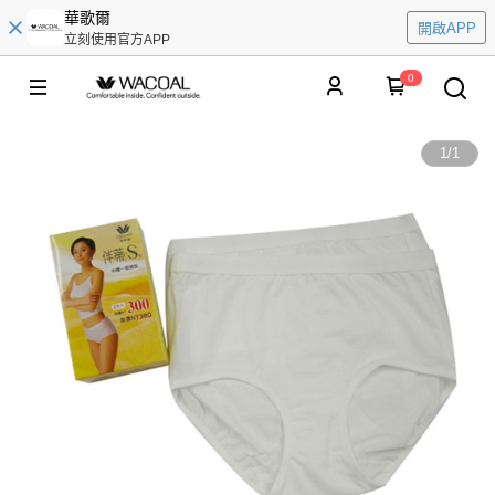
華歌爾
開啟APP
立刻使用官方APP
0
1
/
1