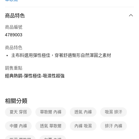
超商取貨付款
商品特色
LINE Pay
商品編號
街口支付
4789003
ATM付款
商品特色
運送方式
主布料選用彈性極佳，穿著舒適臀形自然渾圓之素材
全家取貨付款
銷售重點
每筆NT$80，滿NT$1,000(含以上)免運費
經典熱銷-彈性極佳-吸濕性超強
付款後全家取貨
每筆NT$80，滿NT$1,000(含以上)免運費
相關分類
7-11取貨付款
夏天 穿搭
華歌爾 內褲
透氣 內褲
吸濕 排汗
每筆NT$80，滿NT$1,000(含以上)免運費
付款後7-11取貨
中腰 內褲
透氣 華歌爾
內褲 吸濕
排汗 內褲
每筆NT$80，滿NT$1,000(含以上)免運費