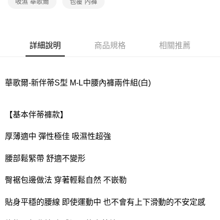
吸濕 華歌爾
包覆 內褲
宅配
每筆NT$80，滿NT$1,000(含以上)免運費
離島
詳細說明
商品規格
相關推薦
每筆NT$220
付款後門市自取
華歌爾-新伴蒂S型 M-L中腰內褲兩件組(白)
每筆NT$80，滿NT$1,000(含以上)免運費
【基本伴蒂褲款】
厚薄適中 彈性極佳 吸濕性超強
腰部鬆緊帶 舒適不變形
臀裾包邊做法 穿著輕鬆自然 不嵌勒
貼身平穩的腰線 即使運動中 也不會有上下滑動的不安定感