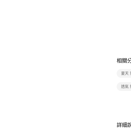
相關
夏天 
透氣 
詳細