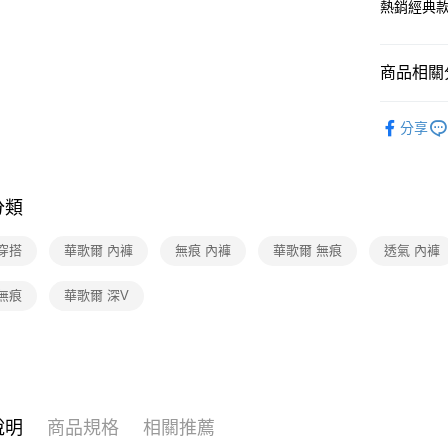
熱銷經典款
全家取貨
每筆NT$8
商品相關分
付款後全
華歌爾Wac
每筆NT$8
分享
🔍女性內
7-11取貨
【清涼一夏
每筆NT$8
分類
付款後7-1
穿搭
華歌爾 內褲
無痕 內褲
華歌爾 無痕
透氣 內褲
每筆NT$8
宅配
無痕
華歌爾 深V
每筆NT$8
離島
每筆NT$2
付款後門
說明
商品規格
相關推薦
每筆NT$8