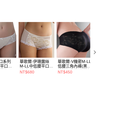
口系列
華歌爾-伊珊露絲
華歌爾-V機密M-LL
華歌爾-V機密M-L
腰平口內
M-LL中低腰平口內
低腰三角內褲(黑)
低腰三角內褲(膚)
)簡潔百
褲(奢華白)-
熱銷經典款-完美無
熱銷經典款-完美
NT$680
NT$450
NT$450
-必備基本
ES1356CR
痕-後片深V剪裁-
痕-後片深V剪裁-
6CR
NS1600BL
NS1600TJ