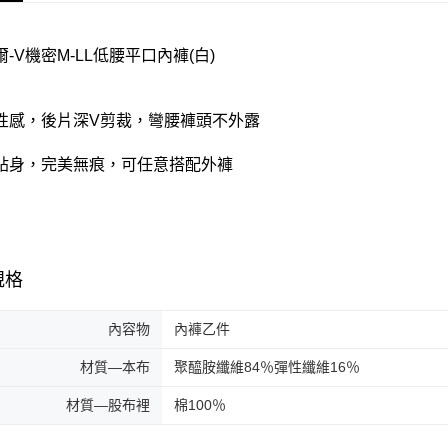
-V機密M-LL低腰平口內褲(白)
性感，後片深V剪裁，彎腰褲頭不外露
貼身，完美無痕，可任意搭配外褲
規格
內容物
內褲乙件
材質—本布
聚醯胺纖維84％彈性纖維16％
材質—股布裡
棉100％