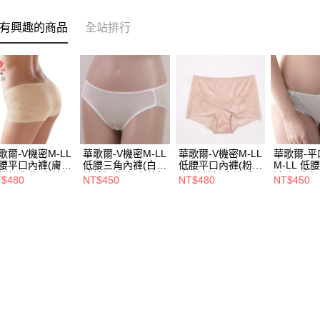
有興趣的商品
全站排行
歌爾-V機密M-LL
華歌爾-V機密M-LL
華歌爾-V機密M-LL
華歌爾-平
腰平口內褲(膚)
低腰三角內褲(白)
低腰平口內褲(粉
M-LL 低
銷經典款-完美無
熱銷經典款-完美無
膚)熱銷經典款-完
褲(優雅白
$480
NT$450
NT$480
NT$450
-後片深V剪裁
痕-後片深V剪裁
美無痕-後片深V剪
搭不走光
1601TJ
NS1600CR
裁NS1601SJ
款NS367