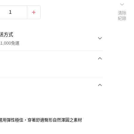
清除
紀錄
送方式
1,000免運
次付款
付款
選用彈性極佳，穿著舒適臀形自然渾圓之素材