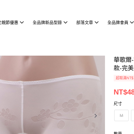
父親節優惠
全品牌新品型錄
部落文章
全品牌會員
華歌爾-
款-完美
超取滿NT$
NT$4
尺寸
M
數量