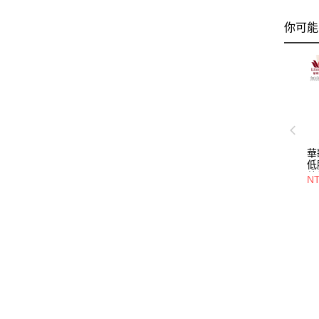
你可能
華
低
熱
NT
痕
NS