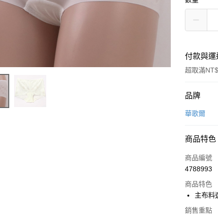
付款與運
超取滿NT$
付款方式
品牌
信用卡一
華歌爾
超商取貨
商品特色
LINE Pay
商品編號
街口支付
4788993
商品特色
ATM付款
主布料
銷售重點
運送方式