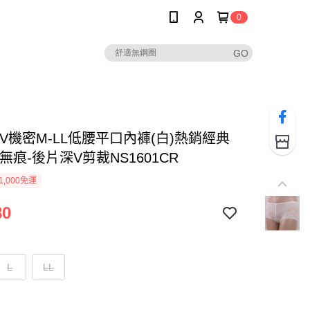
0
V機密M-LL低腰平口內褲(白)熱銷經典
無痕-後片深V剪裁NS1601CR
1,000免運
80
L
LL