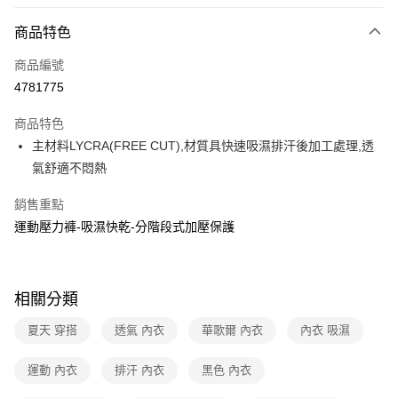
超商取貨付款
商品特色
LINE Pay
商品編號
街口支付
4781775
ATM付款
商品特色
運送方式
主材料LYCRA(FREE CUT),材質具快速吸濕排汗後加工處理,透
氣舒適不悶熱
全家取貨付款
每筆NT$80，滿NT$1,000(含以上)免運費
銷售重點
運動壓力褲-吸濕快乾-分階段式加壓保護
付款後全家取貨
每筆NT$80，滿NT$1,000(含以上)免運費
7-11取貨付款
相關分類
每筆NT$80，滿NT$1,000(含以上)免運費
夏天 穿搭
透氣 內衣
華歌爾 內衣
內衣 吸濕
付款後7-11取貨
每筆NT$80，滿NT$1,000(含以上)免運費
運動 內衣
排汗 內衣
黑色 內衣