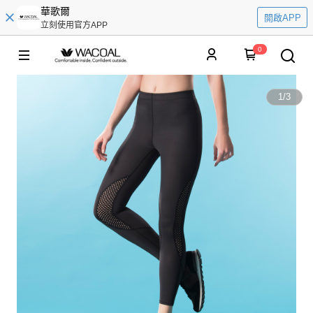
華歌爾
開啟APP
立刻使用官方APP
0
1
/
3