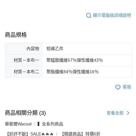
顯示電腦版詳細說明
商品規格
內容物
短褲乙件
材質－本布一
聚醯胺纖維57％彈性纖維43％
材質－本布二
聚酯纖維84％彈性纖維16％
客服
商品相關分類 (3)
查看全部
華歌爾Wacoal
▍全系列商品
【好評不斷】SALE🔥🔥🔥
【精選商品】特價6折