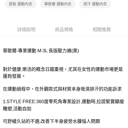
宅配
透氣 運動內衣
華歌爾 運動內衣
排汗 運動內衣
每筆NT$80，滿NT$1,000(含以上)免運費
離島
每筆NT$220
詳細說明
商品規格
相關推薦
付款後門市自取
每筆NT$80，滿NT$1,000(含以上)免運費
華歌爾-專業運動 M-3L 長版壓力褲(黑)
對於健康.樂活的概念日趨重視，尤其在女性的運動市場更是
蓬勃發展。
在運動過程中，在外觀款式與材質本身吸濕排汗的功能訴求
1.STYLE FREE:360度零死角專業設計,運動時,拉提緊實顯瘦
雕塑,活動自如
可舒緩久站的不適,改善下半身疲勞水腫惱人問題