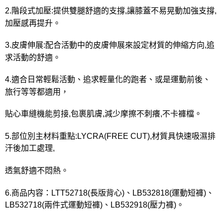
2.階段式加壓:提供雙腿舒適的支撐,讓膝蓋不易晃動加強支撐,
加壓感再提升。
3.皮膚伸展:配合活動中的皮膚伸展來設定材質的伸縮方向,追
求活動的舒適。
4.適合日常輕鬆活動、追求輕量化的跑者、或是運動前後、
旅行等等都適用，
貼心車縫機能剪接,包裹肌膚,減少摩擦不刺癢,不卡褲檔。
5.部位別主材料重點:LYCRA(FREE CUT),材質具快速吸濕排
汗後加工處理,
透氣舒適不悶熱。
6.商品内容：LTT52718(長版背心)、LB532818(運動短褲)、
LB532718(兩件式運動短褲)、LB532918(壓力褲)。