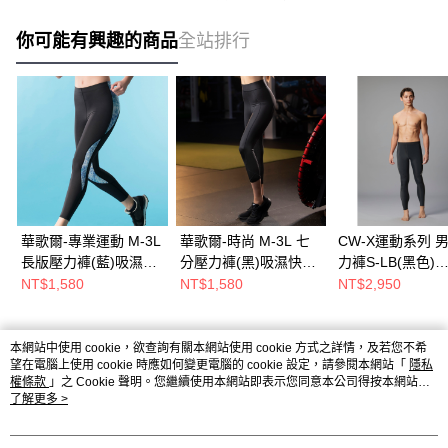
你可能有興趣的商品
全站排行
華歌爾-專業運動 M-3L
華歌爾-時尚 M-3L 七
CW-X運動系列 
長版壓力褲(藍)吸濕快
分壓力褲(黑)吸濕快乾-
力褲S-LB(黑色)
乾-分階段式加壓保護
階段式加壓-
CL1499BL
NT$1,580
NT$1,580
NT$2,950
LB532918D3
LB538919BL
本網站中使用 cookie，欲查詢有關本網站使用 cookie 方式之詳情，及若您不希
熱門標籤
望在電腦上使用 cookie 時應如何變更電腦的 cookie 設定，請參閱本網站「
隱私
權條款
」之 Cookie 聲明。您繼續使用本網站即表示您同意本公司得按本網站使
用條款之 Cookie 聲明使用 cookie。
了解更多 >