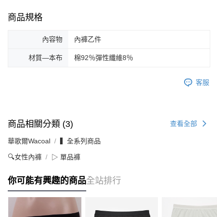
商品規格
內容物
內褲乙件
材質—本布
棉92％彈性纖維8％
客服
商品相關分類 (3)
查看全部
華歌爾Wacoal
▍全系列商品
🔍女性內褲
▷ 單品褲
你可能有興趣的商品
全站排行