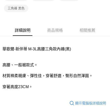
宅配
每筆NT$80，滿NT$1,000(含以上)免運費
三角褲 黑色
離島
每筆NT$220
詳細說明
商品規格
相關推薦
付款後門市自取
每筆NT$80，滿NT$1,000(含以上)免運費
華歌爾-新伴蒂 M-3L高腰三角款內褲(黑)
高腰、一般裾款式。
材質棉柔親膚、彈性佳，穿著舒適，臀形自然渾圓。
穿著高度23CM。
顯示電腦版詳細說明