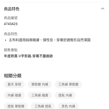
超商取貨付款
商品特色
LINE Pay
商品編號
街口支付
4743423
ATM付款
商品特色
運送方式
主布料選用純棉親膚、彈性佳，穿著舒適臀形自然渾圓
全家取貨付款
銷售重點
每筆NT$80，滿NT$1,000(含以上)免運費
年度熱賣-V字剪裁-穿著不露痕跡
付款後全家取貨
每筆NT$80，滿NT$1,000(含以上)免運費
相關分類
7-11取貨付款
夏天 穿搭
華歌爾 內褲
三角褲 華歌爾
每筆NT$80，滿NT$1,000(含以上)免運費
付款後7-11取貨
內褲 親膚
三角褲 親膚
透氣 內褲
每筆NT$80，滿NT$1,000(含以上)免運費
透氣 華歌爾
三角褲 透氣
黑色 內褲