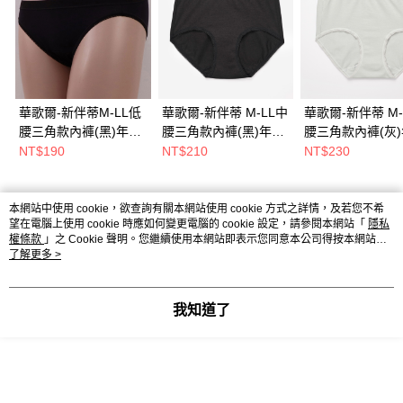
華歌爾-新伴蒂M-LL低
華歌爾-新伴蒂 M-LL中
華歌爾-新伴蒂 M-
腰三角款內褲(黑)年度
腰三角款內褲(黑)年度
腰三角款內褲(灰
熱銷排行-V字剪裁-貼
熱銷排行-V字剪裁-貼
熱銷排行-V字剪裁
NT$190
NT$210
NT$230
心設計-NS1120BL
心設計-NS1122BL
心設計-NS1123W
本網站中使用 cookie，欲查詢有關本網站使用 cookie 方式之詳情，及若您不希
熱門標籤
望在電腦上使用 cookie 時應如何變更電腦的 cookie 設定，請參閱本網站「
隱私
權條款
」之 Cookie 聲明。您繼續使用本網站即表示您同意本公司得按本網站使
用條款之 Cookie 聲明使用 cookie。
了解更多 >
我知道了