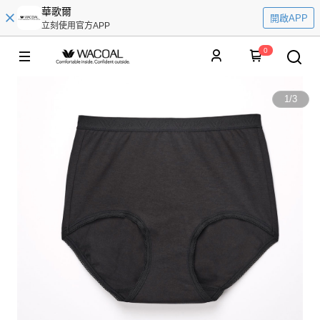
華歌爾
開啟APP
立刻使用官方APP
0
1
/
3