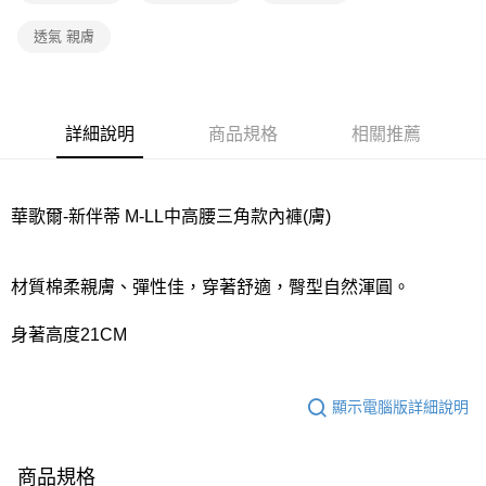
宅配
每筆NT$80，滿NT$1,000(含以上)免運費
透氣 親膚
離島
每筆NT$220
詳細說明
商品規格
相關推薦
付款後門市自取
每筆NT$80，滿NT$1,000(含以上)免運費
華歌爾-新伴蒂 M-LL中高腰三角款內褲(膚)
材質棉柔親膚、彈性佳，穿著舒適，臀型自然渾圓。
身著高度21CM
顯示電腦版詳細說明
商品規格