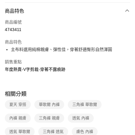
超商取貨付款
商品特色
LINE Pay
商品編號
街口支付
4743411
ATM付款
商品特色
運送方式
主布料選用純棉親膚、彈性佳，穿著舒適臀形自然渾圓
全家取貨付款
銷售重點
每筆NT$80，滿NT$1,000(含以上)免運費
年度熱賣-V字剪裁-穿著不露痕跡
付款後全家取貨
每筆NT$80，滿NT$1,000(含以上)免運費
相關分類
7-11取貨付款
夏天 穿搭
華歌爾 內褲
三角褲 華歌爾
每筆NT$80，滿NT$1,000(含以上)免運費
付款後7-11取貨
內褲 親膚
三角褲 親膚
透氣 內褲
每筆NT$80，滿NT$1,000(含以上)免運費
透氣 華歌爾
三角褲 透氣
膚色 內褲