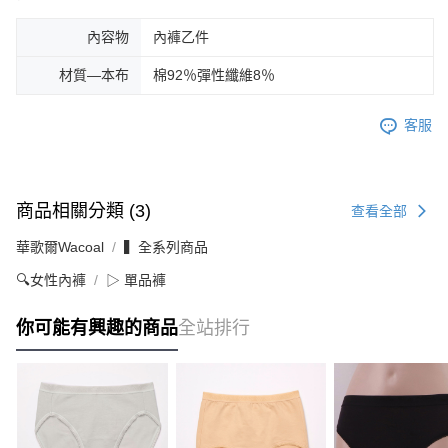
內容物
內褲乙件
材質—本布
棉92％彈性纖維8％
客服
商品相關分類 (3)
查看全部
華歌爾Wacoal
▍全系列商品
🔍女性內褲
▷ 單品褲
你可能有興趣的商品
全站排行