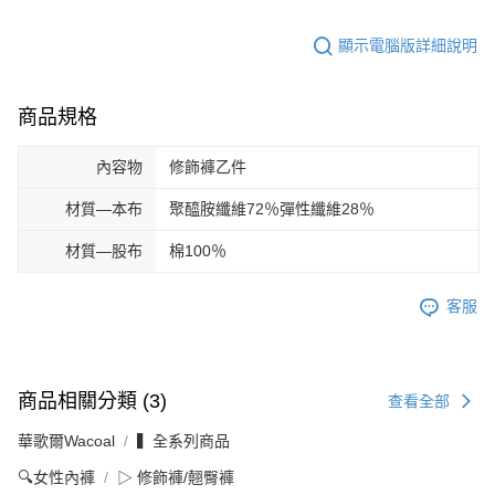
顯示電腦版詳細說明
商品規格
內容物
修飾褲乙件
材質—本布
聚醯胺纖維72％彈性纖維28％
材質—股布
棉100％
客服
商品相關分類 (3)
查看全部
華歌爾Wacoal
▍全系列商品
🔍女性內褲
▷ 修飾褲/翹臀褲