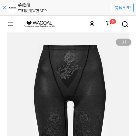
華歌爾
開啟APP
立刻使用官方APP
0
1
/
1