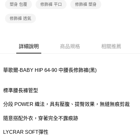
宅配
塑身 包覆
修飾褲 平口
修飾褲 塑身
每筆NT$80，滿NT$1,000(含以上)免運費
修飾褲 透氣
離島
每筆NT$220
付款後門市自取
詳細說明
商品規格
相關推薦
每筆NT$80，滿NT$1,000(含以上)免運費
華歌爾-BABY HIP 64-90 中腰長修飾褲(黑)
標準腰長褲管型
分段 POWER 織法，具有壓腹、提臀效果，無縫無痕剪裁
隨意搭配外衣，穿著完全不露痕跡
LYCRAR SOFT彈性