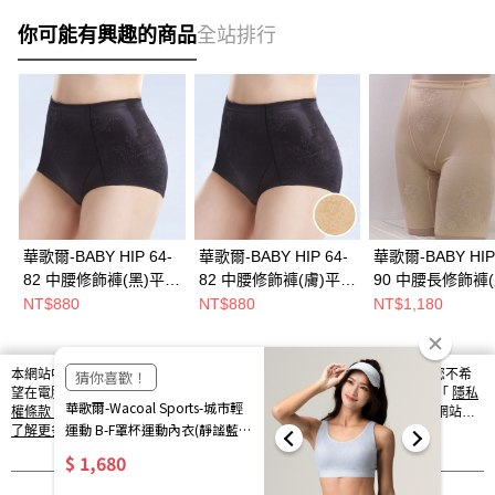
你可能有興趣的商品
全站排行
華歌爾-BABY HIP 64-
華歌爾-BABY HIP 64-
華歌爾-BABY HIP 
82 中腰修飾褲(黑)平口
82 中腰修飾褲(膚)平口
90 中腰長修飾褲(
短管-翹臀360度包覆-
短管-翹臀360度包覆-
口長管-翹臀360
NT$880
NT$880
NT$1,180
服貼彈性-NE1366BL
服貼彈性-NE1366TJ
覆-服貼彈性-
NE1367TJ
本網站中使用 cookie，欲查詢有關本網站使用 cookie 方式之詳情，及若您不希
熱門標籤
望在電腦上使用 cookie 時應如何變更電腦的 cookie 設定，請參閱本網站「
隱私
權條款
」之 Cookie 聲明。您繼續使用本網站即表示您同意本公司得按本網站使
用條款之 Cookie 聲明使用 cookie。
了解更多 >