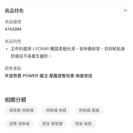
超商取貨付款
商品特色
LINE Pay
商品編號
街口支付
4743394
ATM付款
商品特色
運送方式
主布料選用 LYCRAR 觸感柔細光滑，易保養耐穿，衣料較貼身
舒適且不易產生皺折。
全家取貨付款
每筆NT$80，滿NT$1,000(含以上)免運費
銷售重點
年度熱賣-POWER 織法-壓腹提臀效果-無痕穿搭
付款後全家取貨
每筆NT$80，滿NT$1,000(含以上)免運費
7-11取貨付款
相關分類
每筆NT$80，滿NT$1,000(含以上)免運費
華歌爾 修飾褲
修飾褲 無痕
修飾褲 壓腹
付款後7-11取貨
每筆NT$80，滿NT$1,000(含以上)免運費
提臀 修飾褲
塑身 華歌爾
塑身 無痕