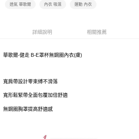
宅配
透氣 華歌爾
內衣 吸濕
運動 內衣
每筆NT$80，滿NT$1,000(含以上)免運費
離島
每筆NT$220
詳細說明
相關推薦
付款後門市自取
每筆NT$80，滿NT$1,000(含以上)免運費
華歌爾-健走 B-E罩杯無鋼圈內衣(膚)
寬肩帶設計零束縛不滑落
寬形鬆緊帶全面包覆加倍舒適
無鋼圈胸罩提高舒適感