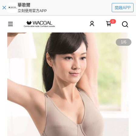
華歌爾
開啟APP
立刻使用官方APP
0
1
/
6