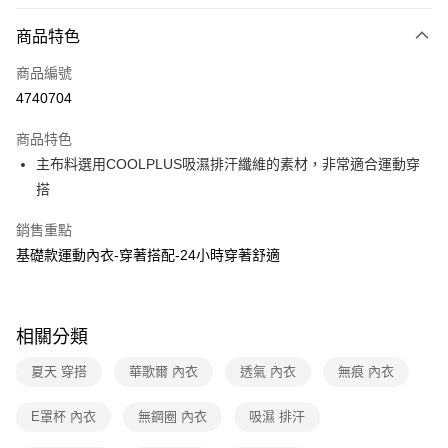
超商取貨付款
商品特色
LINE Pay
商品編號
街口支付
4740704
ATM付款
商品特色
運送方式
主布料選用COOLPLUS吸濕排汗纖維的素材，非常適合運動穿
搭
全家取貨付款
每筆NT$80，滿NT$1,000(含以上)免運費
銷售重點
基礎款運動內衣-穿著搭配-24小時穿著舒適
付款後全家取貨
每筆NT$80，滿NT$1,000(含以上)免運費
7-11取貨付款
相關分類
每筆NT$80，滿NT$1,000(含以上)免運費
夏天 穿搭
華歌爾 內衣
透氣 內衣
無痕 內衣
付款後7-11取貨
每筆NT$80，滿NT$1,000(含以上)免運費
E罩杯 內衣
無鋼圈 內衣
吸濕 排汗